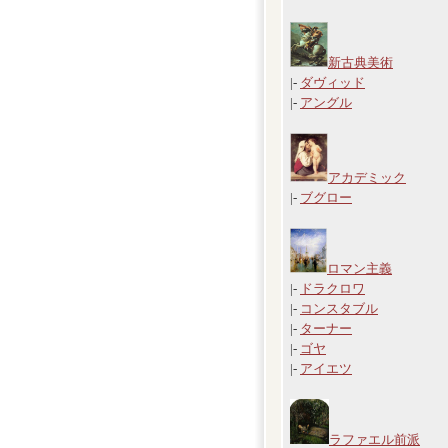
新古典美術
|-
ダヴィッド
|-
アングル
アカデミック
|-
ブグロー
ロマン主義
|-
ドラクロワ
|-
コンスタブル
|-
ターナー
|-
ゴヤ
|-
アイエツ
ラファエル前派