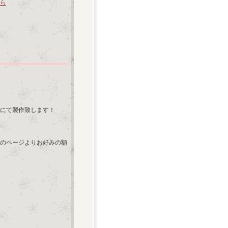
ら
にて製作致します！
のページよりお好みの額