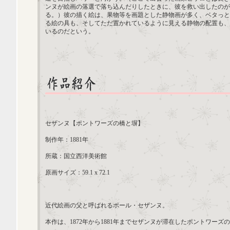
ンヌが絵画の落選で落ち込んだりしたときに、彼を救い出したのが
る。）彼の描く絵は、果物等を画題とした静物画が多く、ベタっと
る絵の具も、そしてただ置かれているように見える静物の配置も、
いるのだという。
セザンヌ【ポントワーズの橋と塀】
制作年：1881年
所蔵：国立西洋美術館
原画サイズ：59.1 x 72.1
近代絵画の父と呼ばれるポール・セザンヌ。
本作は、1872年から1881年までセザンヌが滞在したポントワー