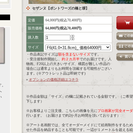
セザンヌ【ポントワーズの橋と塀】
定価
64,000円(税込70,400円)
販売価格
64,000円(税込70,400円)
購入数
サイズ
・作品表記サイズは
額を含まないサイズ
です。
・受注後制作開始し、
約２カ月半
でのお届けです。人
物画、F20以上の大きいサイズ、構図が難しい作品の
場合には通常よりもお時間を頂戴する可能性がござい
ます。(※アウトレット品は即納です)
»
オプションの価格詳細はコチラ
す。
へ
※作品金額は「サイズ」の欄に記載されている金額です。（ご希望
い
下します）
※お客様よりご注文後、こちらの画像を元に
プロ画家が完全オーダ
行います。（お届けまで約2か月お時間を頂いております）
※アート名画館では、全てオーダーメイドにて絵画制作をするため
せた作品を納品することも可能です。一辺が１メートルを超える絵