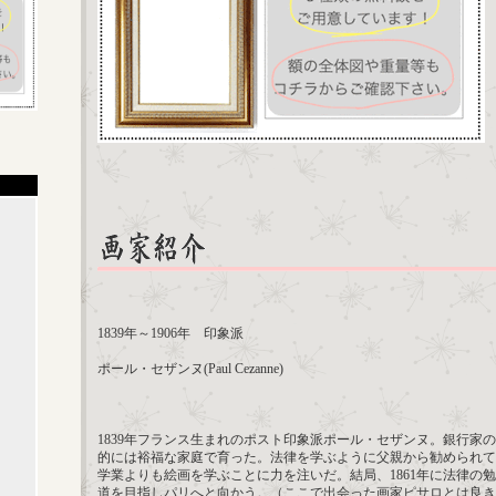
1839年～1906年 印象派
ポール・セザンヌ(Paul Cezanne)
1839年フランス生まれのポスト印象派ポール・セザンヌ。銀行家
的には裕福な家庭で育った。法律を学ぶように父親から勧められて
学業よりも絵画を学ぶことに力を注いだ。結局、1861年に法律の
道を目指しパリへと向かう。（ここで出会った画家ピサロとは良き