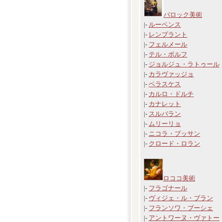
バロック美術
|-
ルーベンス
|-
レンブラント
|-
フェルメール
|-
テル・ボルフ
|-
ジョルジュ・ラトゥール
|-
カラヴァッジョ
|-
ベラスケス
|-
カルロ・ドルチ
|-
カナレット
|-
スルバラン
|-
ムリーリョ
|-
ニコラ・プッサン
|-
クロード・ロラン
ロココ美術
|-
フラゴナール
|-
ヴィジェ・ル・ブラン
|-
フランソワ・ブーシェ
|-
アントワーヌ・ヴァトー