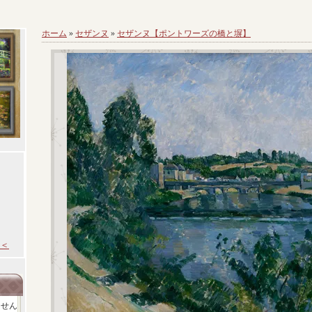
ホーム
»
セザンヌ
»
セザンヌ【ポントワーズの橋と塀】
＜
ません