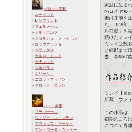
家庭に生ま
バロック美術
のロイヤル・
|-
ルーベンス
後は才能を
|-
レンブラント
た。1848
|-
フェルメール
ル前派」を
|-
テル・ボルフ
続けたミレ
|-
ジョルジュ・ラトゥール
ミレイは数
|-
カラヴァッジョ
と細部まで緻
|-
ベラスケス
|-
カルロ・ドルチ
去、享年67
|-
カナレット
|-
スルバラン
|-
ムリーリョ
|-
ニコラ・プッサン
|-
クロード・ロラン
ミレイ【自画像
所蔵：ウフ
ロココ美術
|-
フラゴナール
この作品は
|-
ヴィジェ・ル・ブラン
初期のころ
|-
フランソワ・ブーシェ
につれて肖
|-
アントワーヌ・ヴァトー