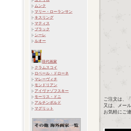
|-
ムンク
|-
マリー・ローランサン
|-
キスリング
|-
マティス
|-
ブラック
|-
シーレ
|-
ルオー
現代画家
|-
クラムスコイ
|-
ロベール・ドローネ
|-
マレーヴィチ
|-
モンドリアン
|-
アイヴァゾフスキー
|-
モーリス・ドニ
ご注文は、
|-
アルチンボルド
又は、メール：「
|-
マグリット
お気軽にご