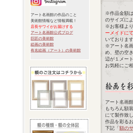
※作品金額
アート名画館の作品のこと
のサイズに
美術館情報など情報満載！
※お客様よ
店長サワイがお届けする
ーメイドに
アート名画館公式ブログ
巨匠の美術館
いておりま
絵画の美術館
※アート名
有名絵画（アート）の美術館
め、壁の空
辺が１メー
お気軽にご
アート名画
もちろん額
にて製作致
作品を彩る
下記「
額の