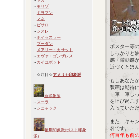
|-
ドガ
|-
モリゾ
|-
ギヨマン
|-
マネ
|-
ピサロ
|-
シスレー
|-
ホイッスラー
|-
ブーダン
ポスター等
|-
メアリー・カサット
しっかりと
|-
エヴァ・ゴンザレス
感・躍動感
|-
カイユボット
近づくとほ
|- ☆注目☆
アメリカ印象派
もしあなた
製画は期待
一筆一筆し
新印象派
を呼び起こ
|-
スーラ
入っていた
|-
シニャック
また、キャ
名です。
後期印象派(ポスト印象
何百年も前
派)