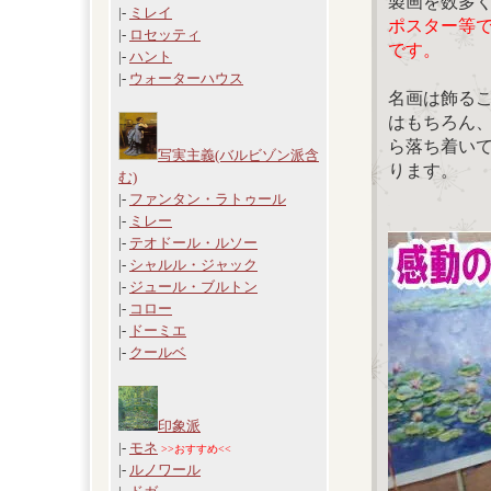
製画を数多
|-
ミレイ
ポスター等
|-
ロセッティ
です。
|-
ハント
|-
ウォーターハウス
名画は飾る
はもちろん
ら落ち着い
写実主義(バルビゾン派含
ります。
む)
|-
ファンタン・ラトゥール
|-
ミレー
|-
テオドール・ルソー
|-
シャルル・ジャック
|-
ジュール・ブルトン
|-
コロー
|-
ドーミエ
|-
クールベ
印象派
|-
モネ
>>おすすめ<<
|-
ルノワール