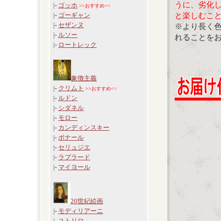
うに、劣化
|-
ゴッホ
>>おすすめ<<
と楽しむこ
|-
ゴーギャン
|-
セザンヌ
※より長く
|-
ルソー
れることを
|-
ロートレック
象徴主義
|-
クリムト
>>おすすめ<<
|-
ルドン
|-
シダネル
|-
モロー
|-
カンディンスキー
|-
ボナール
|-
セリュジエ
|-
ラプラード
|-
マイヨール
20世紀絵画
|-
モディリアーニ
|-
ユトリロ