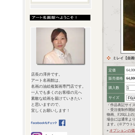
ミレイ【自画
定価
64,0
店長の澤井です。
販売価格
64,0
アート名画館は、
名画の油絵複製画専門店です。
購入数
一人でも多くのお客様の元へ
サイズ
素敵な絵画を届けていきたい
と思いますので、
・作品表記サイ
・受注後制作開
宜しくお願いします！
物画、F20以上
場合には通常よ
ます。(※アウト
»
オプションの価