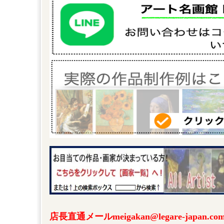
店長直通メールmeigakan@legare-japa