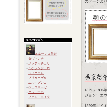
のページよ
ルネサンス美術
|-
ダヴィンチ
|-
ボッティチェリ
|-
ミケランジェロ
|-
ラファエロ
|-
ブリューゲル
|-
エル・グレコ
|-
ヴェロネーゼ
1829～189
|-
クラーナハ
ジョン・エヴァレッ
|-
ファン・エイク
1829年、