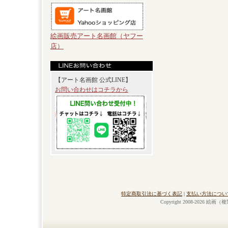
絵画販売アート名画館（ヤフー
店）
【アート名画館 公式LINE】
お問い合わせはコチラから
特定商取引法に基づく表記
|
支払い方法につい
Copyright 2008-2026 絵画