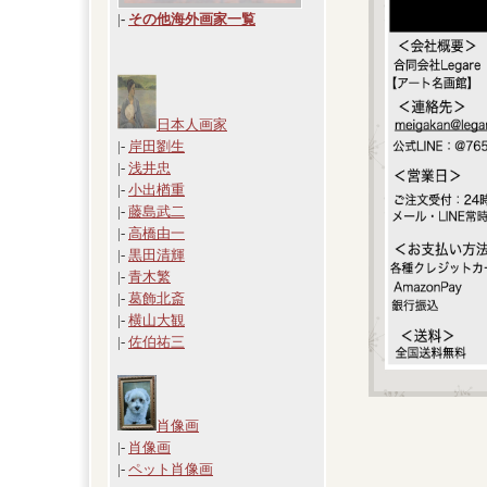
|
-
その他海外画家一覧
日本人画家
|-
岸田劉生
|-
浅井忠
|-
小出楢重
|-
藤島武二
|-
高橋由一
|-
黒田清輝
|-
青木繁
|-
葛飾北斎
|-
横山大観
|-
佐伯祐三
肖像画
|-
肖像画
|-
ペット肖像画