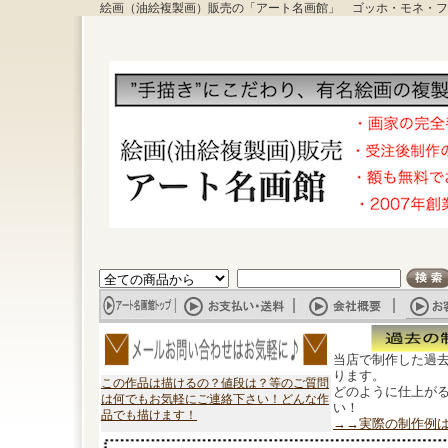
絵画（油絵複製画）販売の「アート名画館」 ゴッホ・モネ・フ
当店で制作した過
ります。
この作品は描けるの？値段は？等のご質問
どのように仕上が
は何でもお気軽にご連絡下さい！どんな作
い！
品でも描けます！
→→実際の制作例