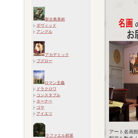
新古典美術
|-
ダヴィッド
|-
アングル
アカデミック
|-
ブグロー
ロマン主義
|-
ドラクロワ
|-
コンスタブル
|-
ターナー
|-
ゴヤ
|-
アイエツ
アート名画
ラファエル前派