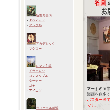
新古典美術
|-
ダヴィッド
|-
アングル
アカデミック
|-
ブグロー
ロマン主義
|-
ドラクロワ
|-
コンスタブル
|-
ターナー
|-
ゴヤ
アート名画
|-
アイエツ
製画を数多
ポスター等
です。
ラファエル前派