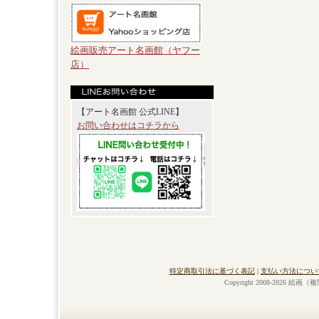
絵画販売アート名画館（ヤフー
店）
【アート名画館 公式LINE】
お問い合わせはコチラから
特定商取引法に基づく表記
|
支払い方法につい
Copyright 2008-2026 絵画