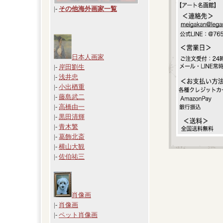
|
-
その他海外画家一覧
日本人画家
|-
岸田劉生
|-
浅井忠
|-
小出楢重
|-
藤島武二
|-
高橋由一
|-
黒田清輝
|-
青木繁
|-
葛飾北斎
|-
横山大観
|-
佐伯祐三
肖像画
|-
肖像画
|-
ペット肖像画