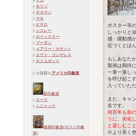
|-
ドガ
|-
モリゾ
|-
ギヨマン
|-
マネ
|-
ピサロ
ポスター等
|-
シスレー
しっかりと
|-
ホイッスラー
感・躍動感
|-
ブーダン
近づくとほ
|-
メアリー・カサット
|-
エヴァ・ゴンザレス
もしあなた
|-
カイユボット
製画は期待
一筆一筆し
|- ☆注目☆
アメリカ印象派
を呼び起こ
入っていた
新印象派
また、キャ
|-
スーラ
名です。
|-
シニャック
何百年も前
うに、劣化
と楽しむこ
後期印象派(ポスト印象
※より長く
派)