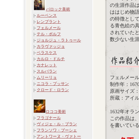
の生涯作品
バロック美術
ははじめ物
|-
ルーベンス
の特徴とし
|-
レンブラント
る青色絵の
|-
フェルメール
されていた
|-
テル・ボルフ
数少ない生涯
|-
ジョルジュ・ラトゥール
|-
カラヴァッジョ
|-
ベラスケス
|-
カルロ・ドルチ
|-
カナレット
|-
スルバラン
フェルメー
|-
ムリーリョ
|-
ニコラ・プッサン
制作年：167
|-
クロード・ロラン
原画サイズ：71
所蔵：アイ
1632年オ
ロココ美術
|-
フラゴナール
この作品は
|-
ヴィジェ・ル・ブラン
を書いてい
|-
フランソワ・ブーシェ
|-
アントワーヌ・ヴァトー