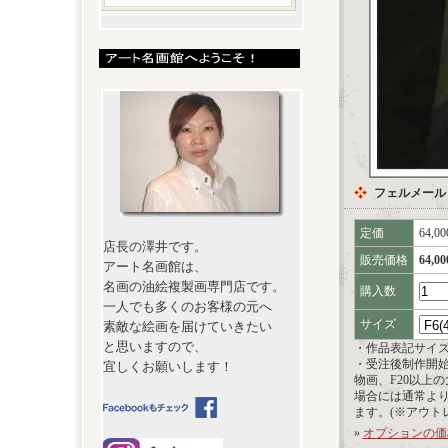
フェルメール
定価
64,0
店長の澤井です。
販売価格
64,0
アート名画館は、
名画の油絵複製画専門店です。
購入数
一人でも多くのお客様の元へ
サイズ
素敵な絵画を届けていきたい
と思いますので、
・作品表記サイ
・受注後制作開
宜しくお願いします！
物画、F20以上
場合には通常よ
ます。(※アウト
»
オプションの価