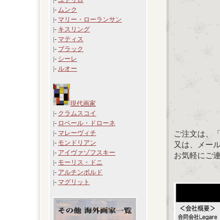
|-
ムンク
|-
マリー・ローランサン
|-
キスリング
|-
マティス
|-
ブラック
|-
シーレ
|-
ルオー
現代画家
|-
クラムスコイ
|-
ロベール・ドローネ
|-
マレーヴィチ
ご注文は、
|-
モンドリアン
又は、メール：「
|-
アイヴァゾフスキー
お気軽にご
|-
モーリス・ドニ
|-
アルチンボルド
|-
マグリット