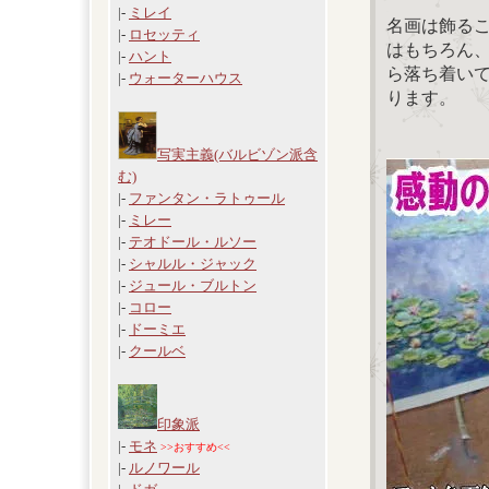
|-
ミレイ
名画は飾る
|-
ロセッティ
はもちろん
|-
ハント
ら落ち着い
|-
ウォーターハウス
ります。
写実主義(バルビゾン派含
む)
|-
ファンタン・ラトゥール
|-
ミレー
|-
テオドール・ルソー
|-
シャルル・ジャック
|-
ジュール・ブルトン
|-
コロー
|-
ドーミエ
|-
クールベ
印象派
|-
モネ
>>おすすめ<<
|-
ルノワール