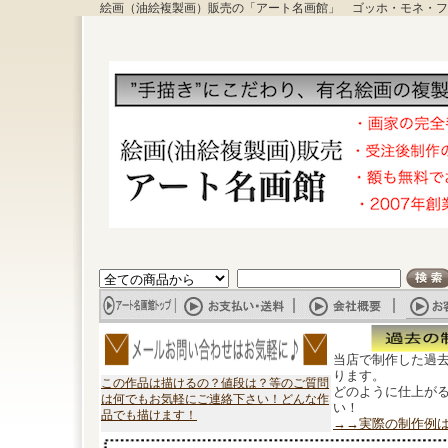
絵画（油絵複製画）販売の「アート名画館」 ゴッホ・モネ・フ
当店で制作した過
ります。
この作品は描けるの？値段は？等のご質問
どのように仕上が
は何でもお気軽にご連絡下さい！どんな作
い！
品でも描けます！
→→実際の制作例