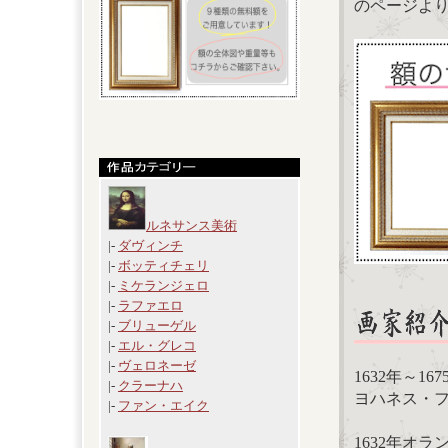
のページよ
ルネサンス美術
|-
ダヴィンチ
|-
ボッティチェリ
|-
ミケランジェロ
|-
ラファエロ
|-
ブリューゲル
|-
エル・グレコ
|-
ヴェロネーゼ
1632年～1
|-
クラーナハ
ヨハネス・フェル
|-
ファン・エイク
1632年オ