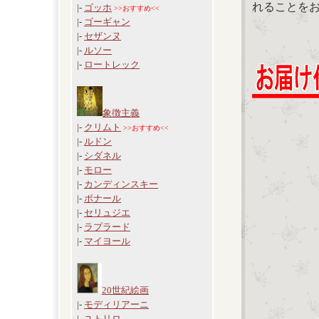
れることを
|-
ゴッホ
>>おすすめ<<
|-
ゴーギャン
|-
セザンヌ
|-
ルソー
|-
ロートレック
象徴主義
|-
クリムト
>>おすすめ<<
|-
ルドン
|-
シダネル
|-
モロー
|-
カンディンスキー
|-
ボナール
|-
セリュジエ
|-
ラプラード
|-
マイヨール
20世紀絵画
|-
モディリアーニ
|-
ユトリロ