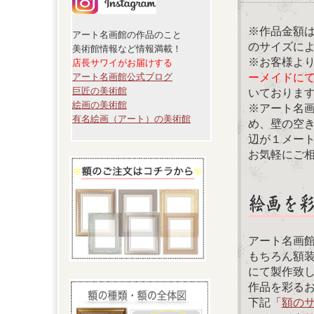
※作品金額
アート名画館の作品のこと
のサイズに
美術館情報など情報満載！
※お客様よ
店長サワイがお届けする
ーメイドに
アート名画館公式ブログ
巨匠の美術館
いておりま
絵画の美術館
※アート名
有名絵画（アート）の美術館
め、壁の空
辺が１メー
お気軽にご
アート名画
もちろん額
にて製作致
作品を彩る
下記「
額の