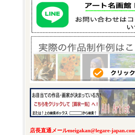
店長直通メールmeigakan@legare-japa