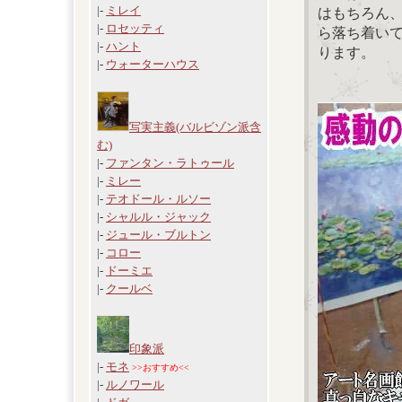
|-
ミレイ
はもちろん
|-
ロセッティ
ら落ち着い
|-
ハント
ります。
|-
ウォーターハウス
写実主義(バルビゾン派含
む)
|-
ファンタン・ラトゥール
|-
ミレー
|-
テオドール・ルソー
|-
シャルル・ジャック
|-
ジュール・ブルトン
|-
コロー
|-
ドーミエ
|-
クールベ
印象派
|-
モネ
>>おすすめ<<
|-
ルノワール