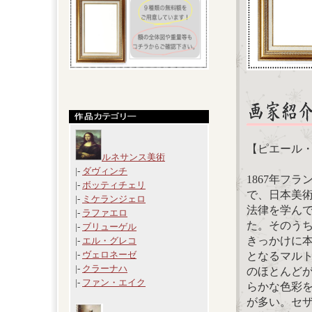
【ピエール
ルネサンス美術
|-
ダヴィンチ
1867年フ
|-
ボッティチェリ
で、日本美
|-
ミケランジェロ
法律を学ん
|-
ラファエロ
た。そのう
|-
ブリューゲル
きっかけに本
|-
エル・グレコ
|-
ヴェロネーゼ
となるマル
|-
クラーナハ
のほとんど
|-
ファン・エイク
らかな色彩
が多い。セ