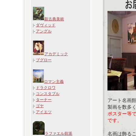
新古典美術
|-
ダヴィッド
|-
アングル
アカデミック
|-
ブグロー
ロマン主義
|-
ドラクロワ
|-
コンスタブル
|-
ターナー
アート名画
|-
ゴヤ
製画を数多
|-
アイエツ
ポスター等
です。
名画は飾る
ラファエル前派