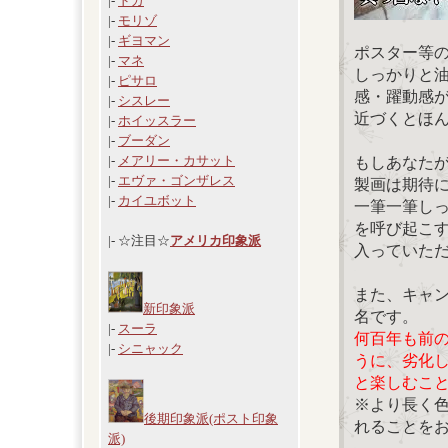
|-
ドガ
|-
モリゾ
|-
ギヨマン
ポスター等
|-
マネ
しっかりと
|-
ピサロ
感・躍動感
|-
シスレー
近づくとほ
|-
ホイッスラー
|-
ブーダン
|-
メアリー・カサット
もしあなた
|-
エヴァ・ゴンザレス
製画は期待
|-
カイユボット
一筆一筆し
を呼び起こ
|- ☆注目☆
アメリカ印象派
入っていた
また、キャ
新印象派
名です。
|-
スーラ
何百年も前
|-
シニャック
うに、劣化
と楽しむこ
※より長く
後期印象派(ポスト印象
れることを
派)