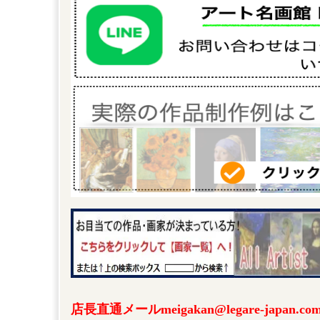
店長直通メールmeigakan@legare-japa