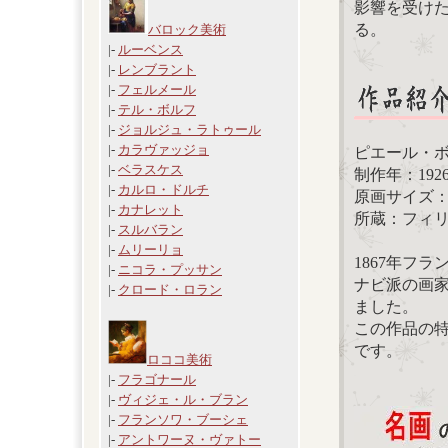
影響を受け
る。
バロック美術
|-
ルーベンス
|-
レンブラント
|-
フェルメール
|-
テル・ボルフ
|-
ジョルジュ・ラトゥール
|-
カラヴァッジョ
ピエール・
|-
ベラスケス
制作年：192
|-
カルロ・ドルチ
原画サイズ：11
|-
カナレット
所蔵：フィ
|-
スルバラン
|-
ムリーリョ
1867年フ
|-
ニコラ・プッサン
ナビ派の画
|-
クロード・ロラン
ました。
この作品の
です。
ロココ美術
|-
フラゴナール
|-
ヴィジェ・ル・ブラン
|-
フランソワ・ブーシェ
|-
アントワーヌ・ヴァトー