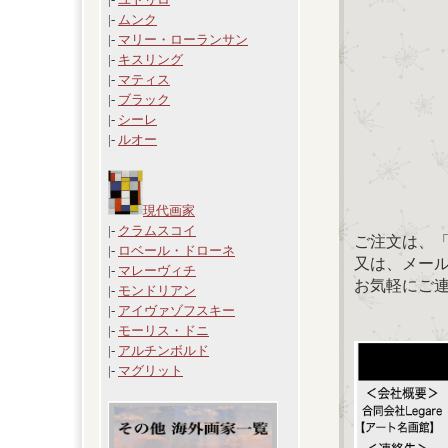
|-
ムンク
|-
マリー・ローランサン
|-
キスリング
|-
マティス
|-
ブラック
|-
シーレ
|-
ルオー
現代画家
|-
クラムスコイ
ご注文は、
|-
ロベール・ドローネ
又は、メール：「
|-
マレーヴィチ
お気軽にご
|-
モンドリアン
|-
アイヴァゾフスキー
|-
モーリス・ドニ
|-
アルチンボルド
|-
マグリット