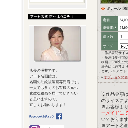
ボナール【棕
定価
64,0
販売価格
64,0
購入数
サイズ
・作品表記サイ
・受注後制作開
物画、F20以上
場合には通常よ
店長の澤井です。
ます。(※アウト
アート名画館は、
»
オプションの価
名画の油絵複製画専門店です。
一人でも多くのお客様の元へ
素敵な絵画を届けていきたい
※作品金額
と思いますので、
のサイズに
宜しくお願いします！
※お客様よ
ーメイドに
いておりま
※アート名