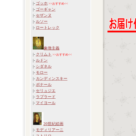
|-
ゴッホ
>>おすすめ<<
|-
ゴーギャン
|-
セザンヌ
|-
ルソー
|-
ロートレック
象徴主義
|-
クリムト
>>おすすめ<<
|-
ルドン
|-
シダネル
|-
モロー
|-
カンディンスキー
|-
ボナール
|-
セリュジエ
|-
ラプラード
|-
マイヨール
20世紀絵画
|-
モディリアーニ
|-
ユトリロ