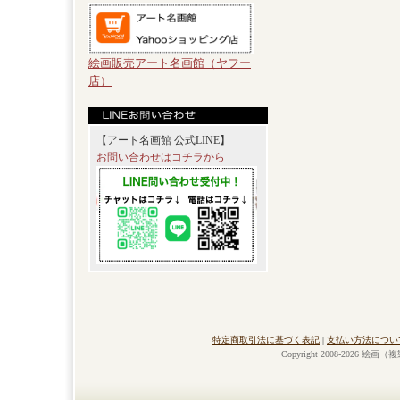
絵画販売アート名画館（ヤフー
店）
【アート名画館 公式LINE】
お問い合わせはコチラから
特定商取引法に基づく表記
|
支払い方法につい
Copyright 2008-2026 絵画