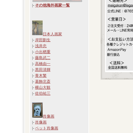
|
-
その他海外画家一覧
日本人画家
|-
岸田劉生
|-
浅井忠
|-
小出楢重
|-
藤島武二
|-
高橋由一
|-
黒田清輝
|-
青木繁
|-
葛飾北斎
|-
横山大観
|-
佐伯祐三
肖像画
|-
肖像画
|-
ペット肖像画