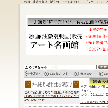
絵画（油絵複製画）販売の「アート名画館」 ゴッホ・モネ・フ
当店で制作した過
ります。
この作品は描けるの？値段は？等のご質問
どのように仕上が
は何でもお気軽にご連絡下さい！どんな作
い！
品でも描けます！
→→実際の制作例