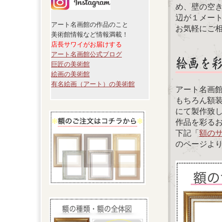
め、壁の空
辺が１メー
アート名画館の作品のこと
お気軽にご
美術館情報など情報満載！
店長サワイがお届けする
アート名画館公式ブログ
巨匠の美術館
絵画の美術館
有名絵画（アート）の美術館
アート名画
もちろん額
にて製作致
作品を彩る
下記「
額の
のページよ