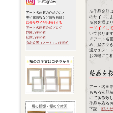
※作品金額
アート名画館の作品のこと
のサイズに
美術館情報など情報満載！
※お客様よ
店長サワイがお届けする
ーメイドに
アート名画館公式ブログ
巨匠の美術館
いておりま
絵画の美術館
※アート名
有名絵画（アート）の美術館
め、壁の空
辺が１メー
お気軽にご
アート名画
もちろん額
にて製作致
作品を彩る
下記「
額の