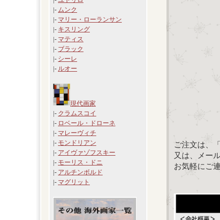
|-
ムンク
|-
マリー・ローランサン
|-
キスリング
|-
マティス
|-
ブラック
|-
シーレ
|-
ルオー
現代画家
|-
クラムスコイ
|-
ロベール・ドローネ
|-
マレーヴィチ
|-
モンドリアン
ご注文は、
|-
アイヴァゾフスキー
又は、メール：「
|-
モーリス・ドニ
お気軽にご
|-
アルチンボルド
|-
マグリット