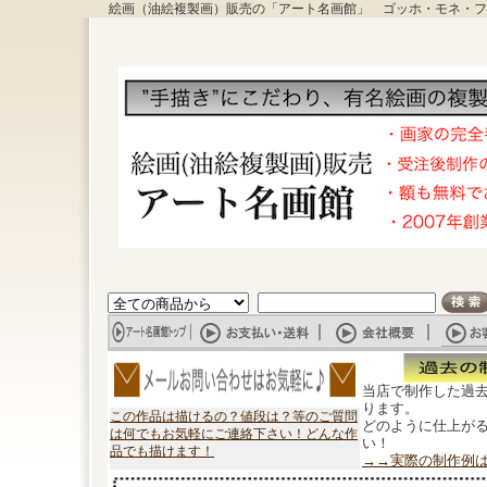
絵画（油絵複製画）販売の「アート名画館」 ゴッホ・モネ・フ
当店で制作した過
ります。
この作品は描けるの？値段は？等のご質問
どのように仕上が
は何でもお気軽にご連絡下さい！どんな作
い！
品でも描けます！
→→実際の制作例