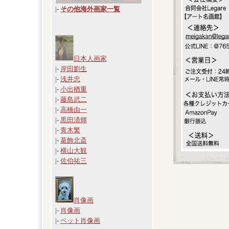
|
-
その他海外画家一覧
日本人画家
|-
岸田劉生
|-
浅井忠
|-
小出楢重
|-
藤島武二
|-
高橋由一
|-
黒田清輝
|-
青木繁
|-
葛飾北斎
|-
横山大観
|-
佐伯祐三
肖像画
|-
肖像画
|-
ペット肖像画