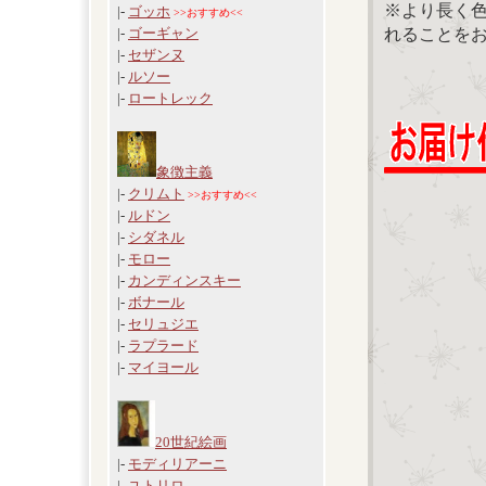
※より長く
|-
ゴッホ
>>おすすめ<<
れることを
|-
ゴーギャン
|-
セザンヌ
|-
ルソー
|-
ロートレック
象徴主義
|-
クリムト
>>おすすめ<<
|-
ルドン
|-
シダネル
|-
モロー
|-
カンディンスキー
|-
ボナール
|-
セリュジエ
|-
ラプラード
|-
マイヨール
20世紀絵画
|-
モディリアーニ
|-
ユトリロ