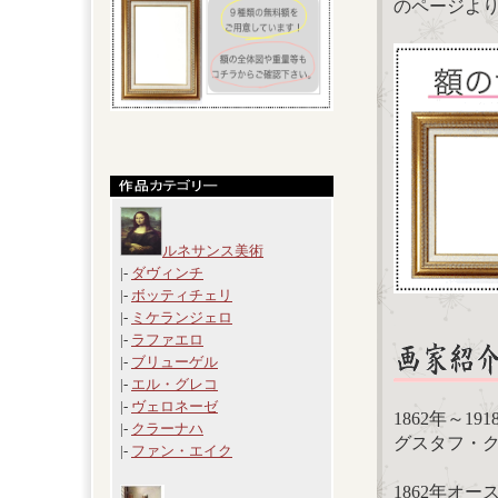
のページよ
ルネサンス美術
|-
ダヴィンチ
|-
ボッティチェリ
|-
ミケランジェロ
|-
ラファエロ
|-
ブリューゲル
|-
エル・グレコ
|-
ヴェロネーゼ
1862年～1
|-
クラーナハ
グスタフ・クリムト
|-
ファン・エイク
1862年オ