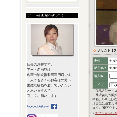
クリムト【フ
定価
64,0
店長の澤井です。
販売価格
64,0
アート名画館は、
名画の油絵複製画専門店です。
購入数
一人でも多くのお客様の元へ
サイズ
素敵な絵画を届けていきたい
と思いますので、
・作品表記サイ
・受注後制作開
宜しくお願いします！
物画、F20以上
場合には通常よ
ます。(※アウト
»
オプションの価