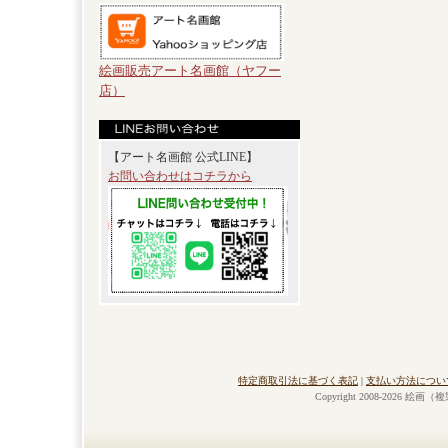
絵画販売アート名画館（ヤフー
店）
【アート名画館 公式LINE】
お問い合わせはコチラから
特定商取引法に基づく表記
|
支払い方法につい
Copyright 2008-2026 絵画