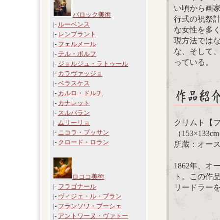
い頃から画家
バロック美術
行式の祝祭
|-
ルーベンス
な女性を多
|-
レンブラント
現方法では
|-
フェルメール
な、そして
|-
テル・ボルフ
っている。
|-
ジョルジュ・ラトゥール
|-
カラヴァッジョ
|-
ベラスケス
|-
カルロ・ドルチ
|-
カナレット
|-
スルバラン
クリムト【フ
|-
ムリーリョ
|-
ニコラ・プッサン
（153×133c
|-
クロード・ロラン
所蔵：オー
1862年、
ト。この作
ロココ美術
|-
フラゴナール
リードラー
|-
ヴィジェ・ル・ブラン
|-
フランソワ・ブーシェ
|-
アントワーヌ・ヴァトー