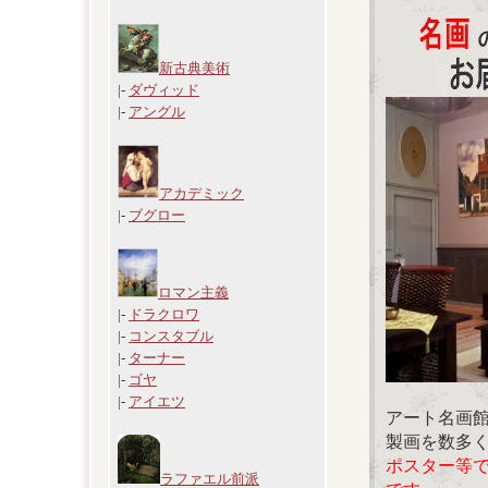
新古典美術
|-
ダヴィッド
|-
アングル
アカデミック
|-
ブグロー
ロマン主義
|-
ドラクロワ
|-
コンスタブル
|-
ターナー
|-
ゴヤ
|-
アイエツ
アート名画
製画を数多
ポスター等
ラファエル前派