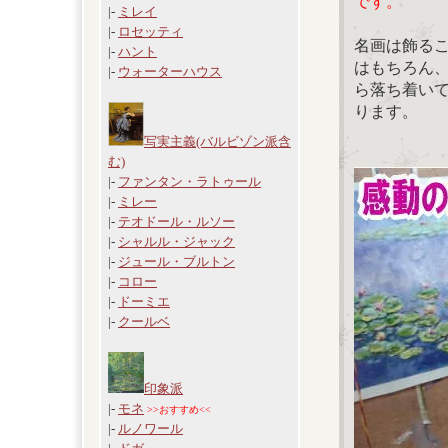
です。
|-
ミレイ
|-
ロセッティ
名画は飾る
|-
ハント
はもちろん
|-
ウォーターハウス
ら落ち着い
ります。
写実主義(バルビゾン派含
む)
|-
ファンタン・ラトゥール
|-
ミレー
|-
テオドール・ルソー
|-
シャルル・ジャック
|-
ジュール・ブルトン
|-
コロー
|-
ドーミエ
|-
クールベ
印象派
|-
モネ
>>おすすめ<<
|-
ルノワール