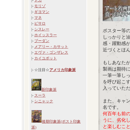
|-
ドガ
|-
モリゾ
|-
ギヨマン
|-
マネ
|-
ピサロ
|-
シスレー
ポスター等
|-
ホイッスラー
しっかりと
|-
ブーダン
感・躍動感
|-
メアリー・カサット
近づくとほ
|-
エヴァ・ゴンザレス
|-
カイユボット
もしあなた
製画は期待
|- ☆注目☆
アメリカ印象派
一筆一筆し
を呼び起こ
入っていた
新印象派
|-
スーラ
また、キャ
|-
シニャック
名です。
何百年も前
うに、劣化
後期印象派(ポスト印象
と楽しむこ
派)