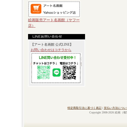
絵画販売アート名画館（ヤフー
店）
【アート名画館 公式LINE】
お問い合わせはコチラから
特定商取引法に基づく表記
|
支払い方法につい
Copyright 2008-2026 絵画