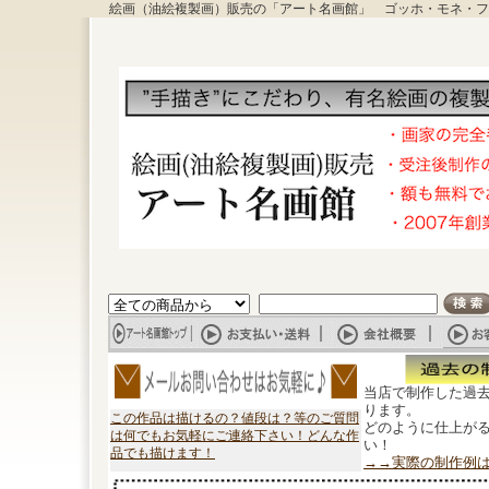
絵画（油絵複製画）販売の「アート名画館」 ゴッホ・モネ・フ
当店で制作した過
ります。
この作品は描けるの？値段は？等のご質問
どのように仕上が
は何でもお気軽にご連絡下さい！どんな作
い！
品でも描けます！
→→実際の制作例