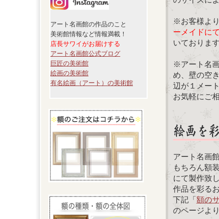
※お客様よ
アート名画館の作品のこと
ーメイドに
美術館情報など情報満載！
いておりま
店長サワイがお届けする
アート名画館公式ブログ
巨匠の美術館
※アート名
絵画の美術館
め、壁の空
有名絵画（アート）の美術館
辺が１メー
お気軽にご
アート名画
もちろん額
にて製作致
作品を彩る
下記「
額の
のページよ