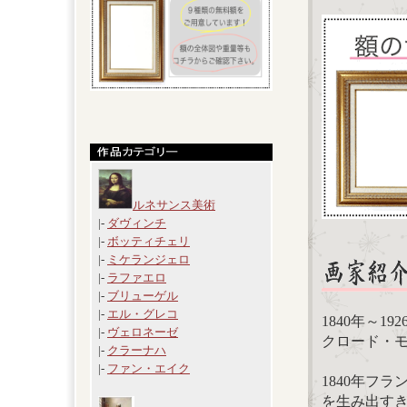
ルネサンス美術
|-
ダヴィンチ
|-
ボッティチェリ
|-
ミケランジェロ
|-
ラファエロ
|-
ブリューゲル
|-
エル・グレコ
1840年～19
|-
ヴェロネーゼ
クロード・モネ
|-
クラーナハ
|-
ファン・エイク
1840年フ
を生み出す