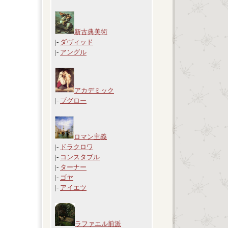
新古典美術
|-
ダヴィッド
|-
アングル
アカデミック
|-
ブグロー
ロマン主義
|-
ドラクロワ
|-
コンスタブル
|-
ターナー
|-
ゴヤ
|-
アイエツ
ラファエル前派