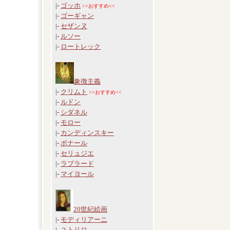
|-
ゴッホ
>>おすすめ<<
|-
ゴーギャン
|-
セザンヌ
|-
ルソー
|-
ロートレック
象徴主義
|-
クリムト
>>おすすめ<<
|-
ルドン
|-
シダネル
|-
モロー
|-
カンディンスキー
|-
ボナール
|-
セリュジエ
|-
ラプラード
|-
マイヨール
20世紀絵画
|-
モディリアーニ
|-
ユトリロ