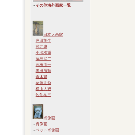
|
-
その他海外画家一覧
日本人画家
|-
岸田劉生
|-
浅井忠
|-
小出楢重
|-
藤島武二
|-
高橋由一
|-
黒田清輝
|-
青木繁
|-
葛飾北斎
|-
横山大観
|-
佐伯祐三
肖像画
|-
肖像画
|-
ペット肖像画