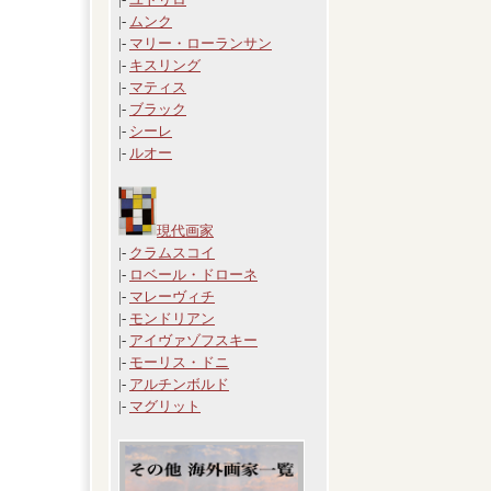
|-
ムンク
|-
マリー・ローランサン
|-
キスリング
|-
マティス
|-
ブラック
|-
シーレ
|-
ルオー
現代画家
|-
クラムスコイ
|-
ロベール・ドローネ
|-
マレーヴィチ
|-
モンドリアン
|-
アイヴァゾフスキー
|-
モーリス・ドニ
|-
アルチンボルド
|-
マグリット