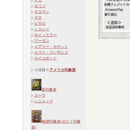
|-
ドガ
|-
モリゾ
|-
ギヨマン
|-
マネ
|-
ピサロ
|-
シスレー
|-
ホイッスラー
|-
ブーダン
|-
メアリー・カサット
|-
エヴァ・ゴンザレス
|-
カイユボット
|- ☆注目☆
アメリカ印象派
新印象派
|-
スーラ
|-
シニャック
後期印象派(ポスト印象
派)