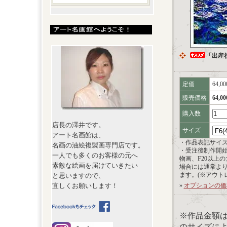
「出産
定価
64,0
販売価格
64,0
購入数
店長の澤井です。
サイズ
アート名画館は、
・作品表記サイ
名画の油絵複製画専門店です。
・受注後制作開
一人でも多くのお客様の元へ
物画、F20以上
素敵な絵画を届けていきたい
場合には通常よ
ます。(※アウト
と思いますので、
宜しくお願いします！
»
オプションの価
※作品金額
のサイズに