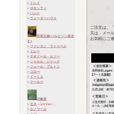
|-
ミレイ
|-
ロセッティ
|-
ハント
|-
ウォーターハウス
ご注文は、
又は、メール：「
写実主義(バルビゾン派含
お気軽にご
む)
|-
ファンタン・ラトゥール
|-
ミレー
|-
テオドール・ルソー
|-
シャルル・ジャック
|-
ジュール・ブルトン
|-
コロー
|-
ドーミエ
|-
クールベ
印象派
|-
モネ
>>おすすめ<<
|-
ルノワール