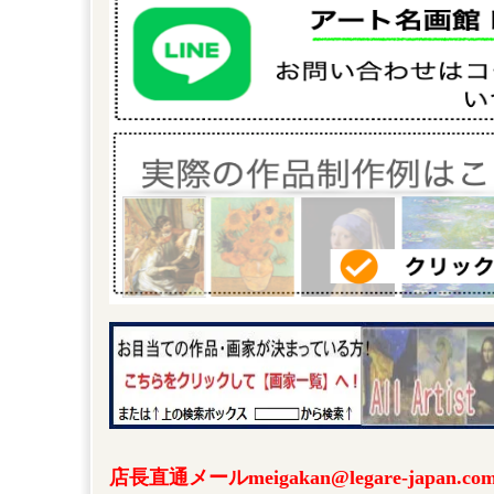
店長直通メールmeigakan@legare-japa