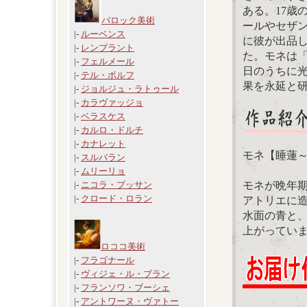
ある。17歳
バロック美術
ールやセザン
|-
ルーベンス
に彼が出品
|-
レンブラント
た。モネは
|-
フェルメール
日のうちに
|-
テル・ボルフ
果を永延と
|-
ジョルジュ・ラトゥール
|-
カラヴァッジョ
|-
ベラスケス
|-
カルロ・ドルチ
|-
カナレット
モネ【睡蓮
|-
スルバラン
|-
ムリーリョ
モネが晩年
|-
ニコラ・プッサン
|-
クロード・ロラン
アトリエに
水面の青と
上がってい
ロココ美術
|-
フラゴナール
|-
ヴィジェ・ル・ブラン
|-
フランソワ・ブーシェ
|-
アントワーヌ・ヴァトー