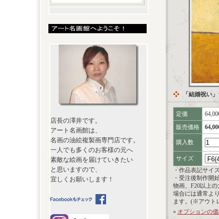
「結婚祝い」
定価
64,0
店長の澤井です。
販売価格
64,0
アート名画館は、
名画の油絵複製画専門店です。
購入数
一人でも多くのお客様の元へ
サイズ
素敵な絵画を届けていきたい
と思いますので、
・作品表記サイ
・受注後制作開
宜しくお願いします！
物画、F20以上
場合には通常よ
ます。(※アウト
»
オプションの価