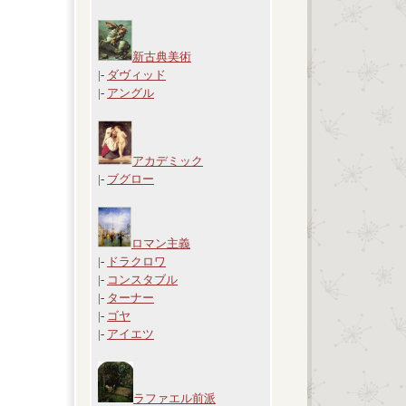
新古典美術
|-
ダヴィッド
|-
アングル
アカデミック
|-
ブグロー
ロマン主義
|-
ドラクロワ
|-
コンスタブル
|-
ターナー
|-
ゴヤ
|-
アイエツ
ラファエル前派