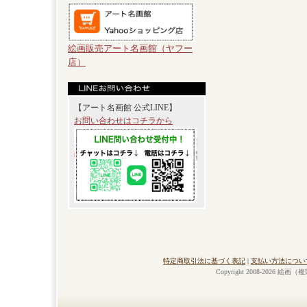
絵画販売アート名画館（ヤフー
店）
【アート名画館 公式LINE】
お問い合わせはコチラから
特定商取引法に基づく表記
|
支払い方法につい
Copyright 2008-2026 絵画