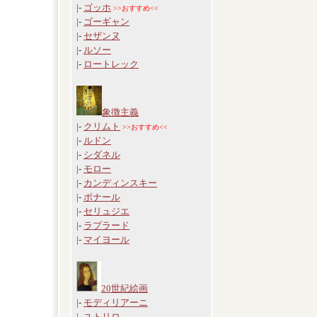
|-
ゴッホ
>>おすすめ<<
|-
ゴーギャン
|-
セザンヌ
|-
ルソー
|-
ロートレック
象徴主義
|-
クリムト
>>おすすめ<<
|-
ルドン
|-
シダネル
|-
モロー
|-
カンディンスキー
|-
ボナール
|-
セリュジエ
|-
ラプラード
|-
マイヨール
20世紀絵画
|-
モディリアーニ
|-
ユトリロ