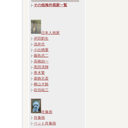
|
-
その他海外画家一覧
日本人画家
|-
岸田劉生
|-
浅井忠
|-
小出楢重
|-
藤島武二
|-
高橋由一
|-
黒田清輝
|-
青木繁
|-
葛飾北斎
|-
横山大観
|-
佐伯祐三
肖像画
|-
肖像画
|-
ペット肖像画