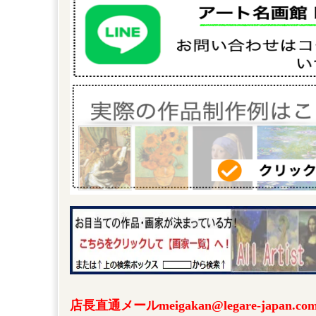
店長直通メールmeigakan@legare-japa