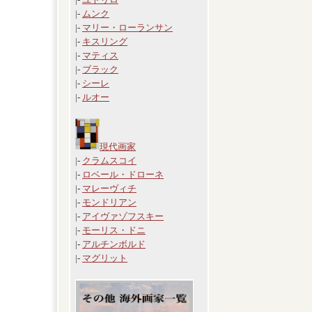
|-
ムンク
|-
マリー・ローランサン
|-
キスリング
|-
マティス
|-
ブラック
|-
シーレ
|-
ルオー
現代画家
|-
クラムスコイ
|-
ロベール・ドローネ
|-
マレーヴィチ
|-
モンドリアン
|-
アイヴァゾフスキー
|-
モーリス・ドニ
|-
アルチンボルド
|-
マグリット