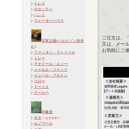
|-
ミレイ
|-
ロセッティ
|-
ハント
|-
ウォーターハウス
ご注文は、
写実主義(バルビゾン派含
又は、メール：「
む)
お気軽にご
|-
ファンタン・ラトゥール
|-
ミレー
|-
テオドール・ルソー
|-
シャルル・ジャック
|-
ジュール・ブルトン
|-
コロー
|-
ドーミエ
|-
クールベ
印象派
|-
モネ
>>おすすめ<<
|-
ルノワール