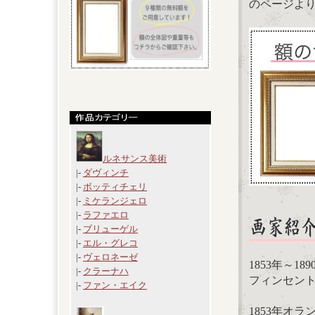
のページよ
ルネサンス美術
|-
ダヴィンチ
|-
ボッティチェリ
|-
ミケランジェロ
|-
ラファエロ
|-
ブリューゲル
|-
エル・グレコ
|-
ヴェロネーゼ
1853年～1
|-
クラーナハ
フィンセント・フ
|-
ファン・エイク
1853年オ