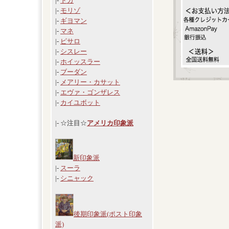
|-
ドガ
|-
モリゾ
|-
ギヨマン
|-
マネ
|-
ピサロ
|-
シスレー
|-
ホイッスラー
|-
ブーダン
|-
メアリー・カサット
|-
エヴァ・ゴンザレス
|-
カイユボット
|- ☆注目☆
アメリカ印象派
新印象派
|-
スーラ
|-
シニャック
後期印象派(ポスト印象
派)