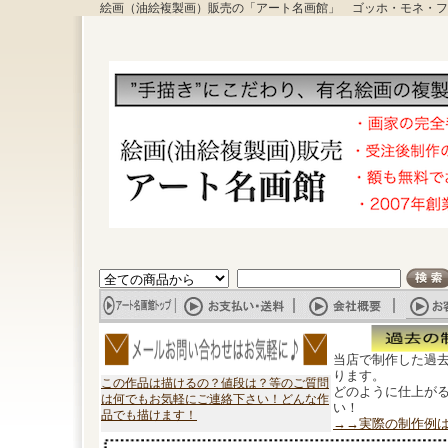
絵画（油絵複製画）販売の「アート名画館」 ゴッホ・モネ・フ
当店で制作した過
ります。
この作品は描けるの？値段は？等のご質問
どのように仕上が
は何でもお気軽にご連絡下さい！どんな作
い！
品でも描けます！
→→実際の制作例