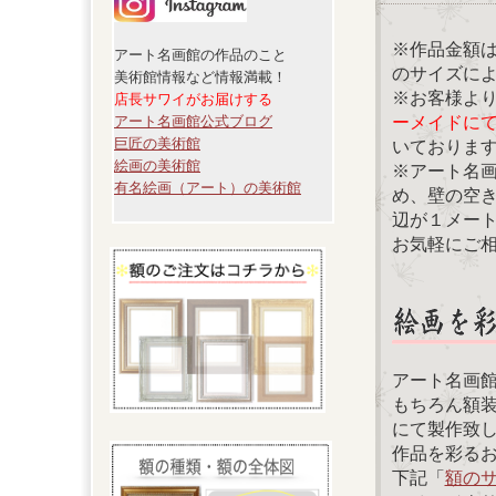
※作品金額
アート名画館の作品のこと
のサイズに
美術館情報など情報満載！
※お客様よ
店長サワイがお届けする
ーメイドに
アート名画館公式ブログ
巨匠の美術館
いておりま
絵画の美術館
※アート名
有名絵画（アート）の美術館
め、壁の空
辺が１メー
お気軽にご
アート名画
もちろん額
にて製作致
作品を彩る
下記「
額の