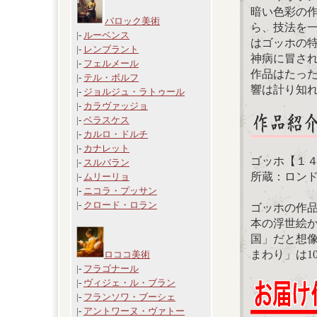
暗い色彩の
バロック美術
ら、技法を
|-
ルーベンス
はゴッホの
|-
レンブラント
神病に冒さ
|-
フェルメール
作品はたっ
|-
テル・ボルフ
響は計り知
|-
ジョルジュ・ラトゥール
|-
カラヴァッジョ
|-
ベラスケス
|-
カルロ・ドルチ
|-
カナレット
ゴッホ【１４輪
|-
スルバラン
所蔵：ロン
|-
ムリーリョ
|-
ニコラ・プッサン
|-
クロード・ロラン
ゴッホの作
本の浮世絵
国」だと想
まわり」は1
ロココ美術
|-
フラゴナール
|-
ヴィジェ・ル・ブラン
|-
フランソワ・ブーシェ
|-
アントワーヌ・ヴァトー