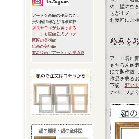
め、壁の空
辺が１メー
アート名画館の作品のこと
お気軽にご
美術館情報など情報満載！
店長サワイがお届けする
アート名画館公式ブログ
巨匠の美術館
絵画の美術館
有名絵画（アート）の美術館
アート名画
もちろん額
にて製作致
作品を彩る
下記「
額の
のページよ