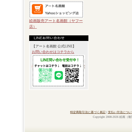
絵画販売アート名画館（ヤフー
店）
【アート名画館 公式LINE】
お問い合わせはコチラから
特定商取引法に基づく表記
|
支払い方法につい
Copyright 2008-2026 絵画