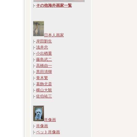
|
-
その他海外画家一覧
日本人画家
|-
岸田劉生
|-
浅井忠
|-
小出楢重
|-
藤島武二
|-
高橋由一
|-
黒田清輝
|-
青木繁
|-
葛飾北斎
|-
横山大観
|-
佐伯祐三
肖像画
|-
肖像画
|-
ペット肖像画