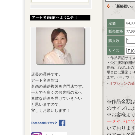
「新築祝い」
定価
64,0
販売価格
77,0
購入数
サイズ
・作品表記サイ
・受注後制作開
物画、F20以上
場合には通常よ
店長の澤井です。
ます。(※アウト
アート名画館は、
»
オプションの価
名画の油絵複製画専門店です。
一人でも多くのお客様の元へ
素敵な絵画を届けていきたい
※作品金額
と思いますので、
のサイズに
宜しくお願いします！
※お客様よ
ーメイドに
いておりま
※アート名