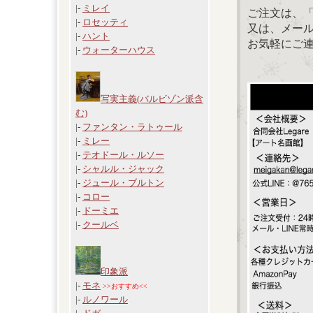
|-
ミレイ
ご注文は、
|-
ロセッティ
又は、メール：「
|-
ハント
お気軽にご
|-
ウォーターハウス
写実主義(バルビゾン派含
む)
|-
ファンタン・ラトゥール
|-
ミレー
|-
テオドール・ルソー
|-
シャルル・ジャック
|-
ジュール・ブルトン
|-
コロー
|-
ドーミエ
|-
クールベ
印象派
|-
モネ
>>おすすめ<<
|-
ルノワール