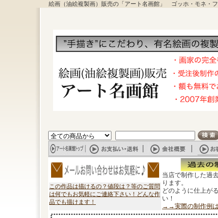
絵画（油絵複製画）販売の「アート名画館」 ゴッホ・モネ・フ
当店で制作した過
ります。
この作品は描けるの？値段は？等のご質問
どのように仕上が
は何でもお気軽にご連絡下さい！どんな作
い！
品でも描けます！
→→実際の制作例