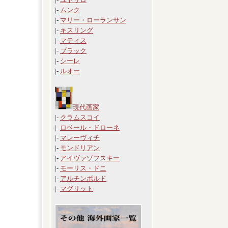
|-
ムンク
|-
マリー・ローランサン
|-
キスリング
|-
マティス
|-
ブラック
|-
シーレ
|-
ルオー
現代画家
|-
クラムスコイ
|-
ロベール・ドローネ
|-
マレーヴィチ
|-
モンドリアン
|-
アイヴァゾフスキー
|-
モーリス・ドニ
|-
アルチンボルド
|-
マグリット