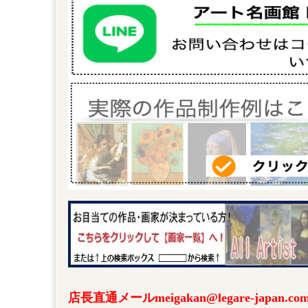
店長直通メールmeigakan@legare-japa