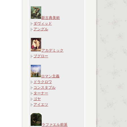
新古典美術
|-
ダヴィッド
|-
アングル
アカデミック
|-
ブグロー
ロマン主義
|-
ドラクロワ
|-
コンスタブル
|-
ターナー
|-
ゴヤ
|-
アイエツ
ラファエル前派