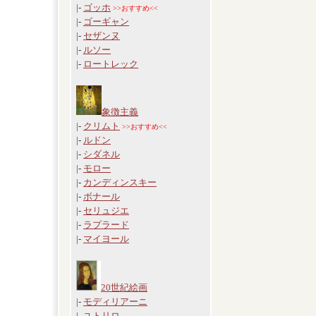
|-
ゴッホ
>>おすすめ<<
|-
ゴーギャン
|-
セザンヌ
|-
ルソー
|-
ロートレック
象徴主義
|-
クリムト
>>おすすめ<<
|-
ルドン
|-
シダネル
|-
モロー
|-
カンディンスキー
|-
ボナール
|-
セリュジエ
|-
ラプラード
|-
マイヨール
20世紀絵画
|-
モディリアーニ
|-
ユトリロ