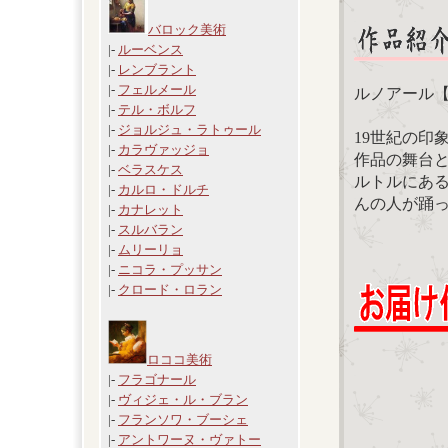
バロック美術
|-
ルーベンス
|-
レンブラント
|-
フェルメール
ルノアール
|-
テル・ボルフ
|-
ジョルジュ・ラトゥール
19世紀の印
|-
カラヴァッジョ
作品の舞台
|-
ベラスケス
ルトルにあ
|-
カルロ・ドルチ
んの人が踊
|-
カナレット
|-
スルバラン
|-
ムリーリョ
|-
ニコラ・プッサン
|-
クロード・ロラン
ロココ美術
|-
フラゴナール
|-
ヴィジェ・ル・ブラン
|-
フランソワ・ブーシェ
|-
アントワーヌ・ヴァトー