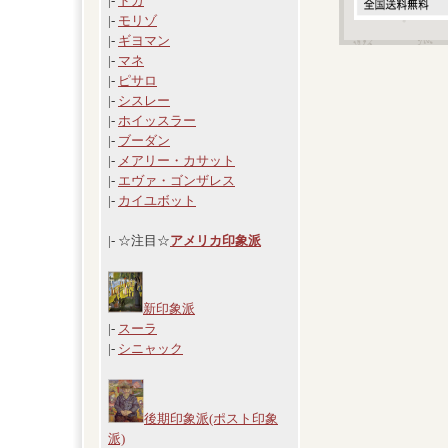
|-
ドガ
|-
モリゾ
|-
ギヨマン
|-
マネ
|-
ピサロ
|-
シスレー
|-
ホイッスラー
|-
ブーダン
|-
メアリー・カサット
|-
エヴァ・ゴンザレス
|-
カイユボット
|- ☆注目☆
アメリカ印象派
新印象派
|-
スーラ
|-
シニャック
後期印象派(ポスト印象
派)