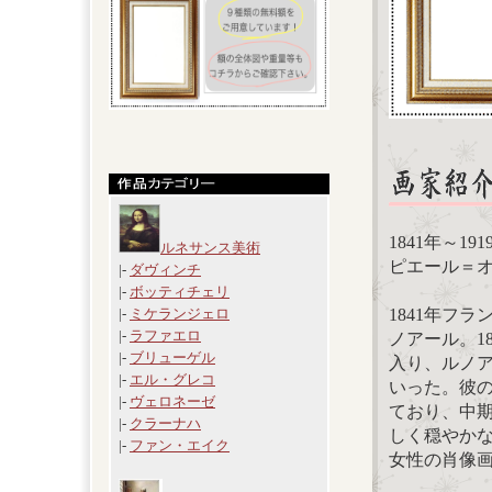
1841年～19
ルネサンス美術
ピエール＝オーギ
|-
ダヴィンチ
|-
ボッティチェリ
1841年フ
|-
ミケランジェロ
|-
ラファエロ
ノアール。1
|-
ブリューゲル
入り、ルノ
|-
エル・グレコ
いった。彼
|-
ヴェロネーゼ
ており、中
|-
クラーナハ
しく穏やか
|-
ファン・エイク
女性の肖像