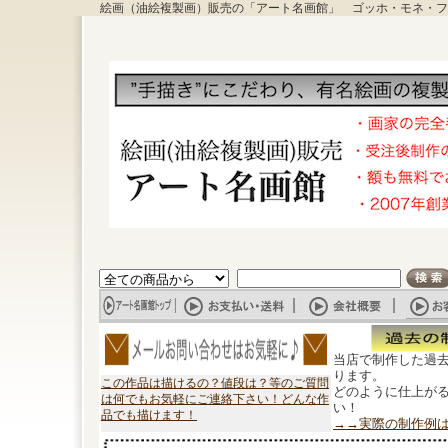
絵画（油絵複製画）販売の「アート名画館」 ゴッホ・モネ・フ
当店で制作した過
ります。
この作品は描けるの？値段は？等のご質問
どのように仕上が
は何でもお気軽にご連絡下さい！どんな作
い！
品でも描けます！
→→実際の制作例