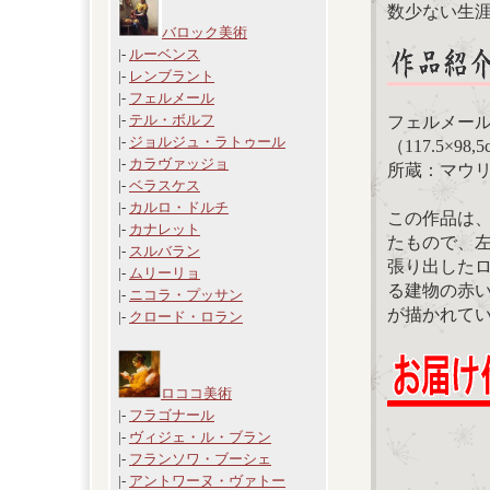
数少ない生涯
バロック美術
|-
ルーベンス
|-
レンブラント
|-
フェルメール
|-
テル・ボルフ
フェルメール
|-
ジョルジュ・ラトゥール
（117.5×98,
|-
カラヴァッジョ
所蔵：マウ
|-
ベラスケス
|-
カルロ・ドルチ
この作品は
|-
カナレット
たもので、
|-
スルバラン
張り出した
|-
ムリーリョ
る建物の赤
|-
ニコラ・プッサン
が描かれて
|-
クロード・ロラン
ロココ美術
|-
フラゴナール
|-
ヴィジェ・ル・ブラン
|-
フランソワ・ブーシェ
|-
アントワーヌ・ヴァトー