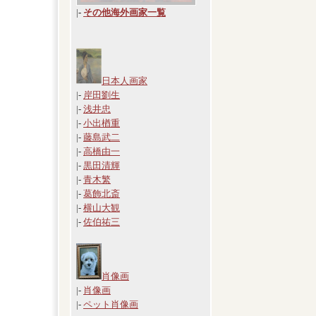
|
-
その他海外画家一覧
日本人画家
|-
岸田劉生
|-
浅井忠
|-
小出楢重
|-
藤島武二
|-
高橋由一
|-
黒田清輝
|-
青木繁
|-
葛飾北斎
|-
横山大観
|-
佐伯祐三
肖像画
|-
肖像画
|-
ペット肖像画