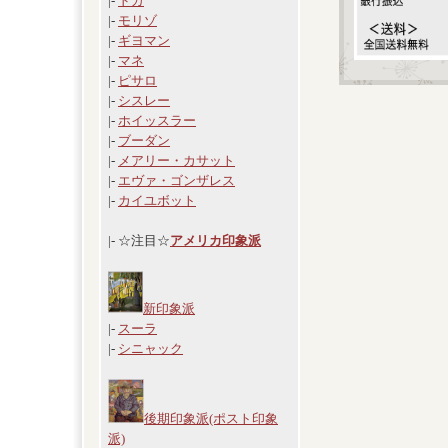
|-
ドガ
|-
モリゾ
|-
ギヨマン
|-
マネ
|-
ピサロ
|-
シスレー
|-
ホイッスラー
|-
ブーダン
|-
メアリー・カサット
|-
エヴァ・ゴンザレス
|-
カイユボット
|- ☆注目☆
アメリカ印象派
新印象派
|-
スーラ
|-
シニャック
後期印象派(ポスト印象
派)