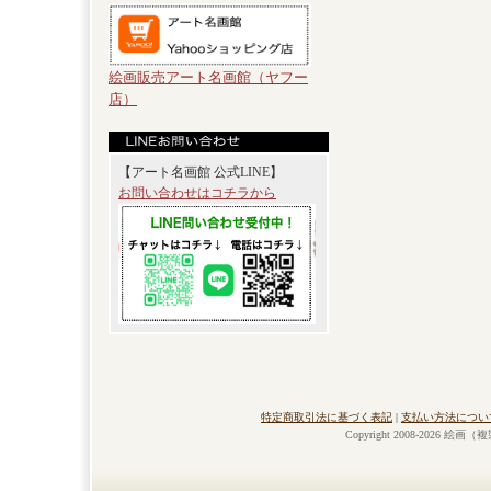
絵画販売アート名画館（ヤフー
店）
【アート名画館 公式LINE】
お問い合わせはコチラから
特定商取引法に基づく表記
|
支払い方法につい
Copyright 2008-2026 絵画