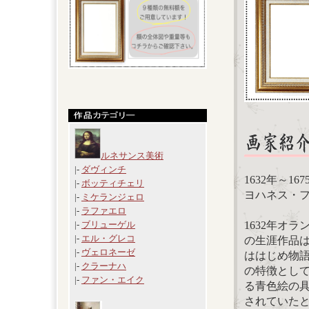
ルネサンス美術
|-
ダヴィンチ
1632年～1
|-
ボッティチェリ
ヨハネス・フェル
|-
ミケランジェロ
|-
ラファエロ
1632年オ
|-
ブリューゲル
|-
エル・グレコ
の生涯作品
|-
ヴェロネーゼ
ははじめ物
|-
クラーナハ
の特徴とし
|-
ファン・エイク
る青色絵の
されていた