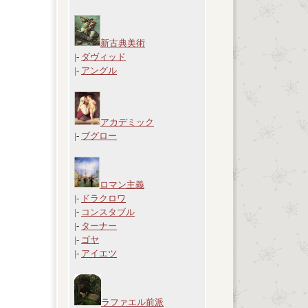
新古典美術
|-
ダヴィッド
|-
アングル
アカデミック
|-
ブグロー
ロマン主義
|-
ドラクロワ
|-
コンスタブル
|-
ターナー
|-
ゴヤ
|-
アイエツ
ラファエル前派