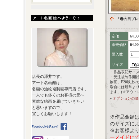
「母の日プレ
定価
64,0
販売価格
64,0
購入数
サイズ
・作品表記サイ
店長の澤井です。
・受注後制作開
物画、F20以上
アート名画館は、
場合には通常よ
名画の油絵複製画専門店です。
ます。(※アウト
一人でも多くのお客様の元へ
»
オプションの価
素敵な絵画を届けていきたい
と思いますので、
宜しくお願いします！
※作品金額
のサイズに
※お客様よ
ーメイドに