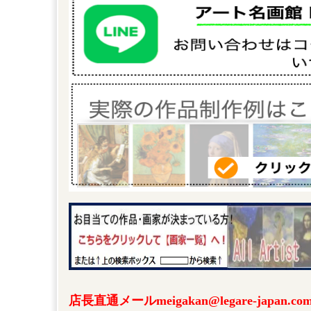
店長直通メールmeigakan@legare-japa