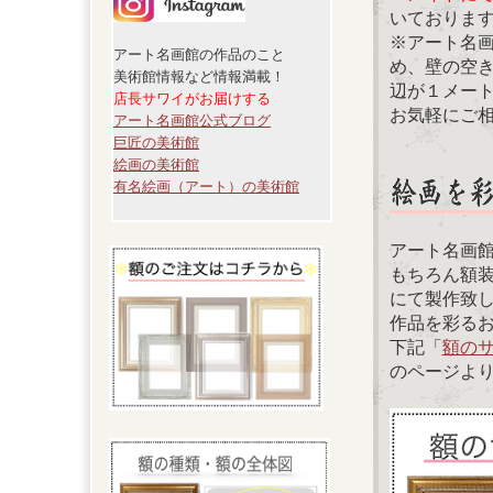
いておりま
※アート名
アート名画館の作品のこと
め、壁の空
美術館情報など情報満載！
辺が１メー
店長サワイがお届けする
お気軽にご
アート名画館公式ブログ
巨匠の美術館
絵画の美術館
有名絵画（アート）の美術館
アート名画
もちろん額
にて製作致
作品を彩る
下記「
額の
のページよ