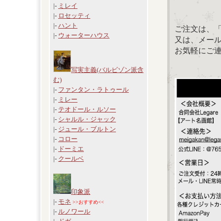
|-
ミレイ
|-
ロセッティ
|-
ハント
ご注文は、
|-
ウォーターハウス
又は、メール：「
お気軽にご
写実主義(バルビゾン派含
む)
|-
ファンタン・ラトゥール
|-
ミレー
|-
テオドール・ルソー
|-
シャルル・ジャック
|-
ジュール・ブルトン
|-
コロー
|-
ドーミエ
|-
クールベ
印象派
|-
モネ
>>おすすめ<<
|-
ルノワール