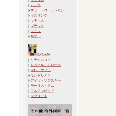
|-
ムンク
|-
マリー・ローランサン
|-
キスリング
|-
マティス
|-
ブラック
|-
シーレ
|-
ルオー
現代画家
|-
クラムスコイ
|-
ロベール・ドローネ
|-
マレーヴィチ
|-
モンドリアン
|-
アイヴァゾフスキー
|-
モーリス・ドニ
|-
アルチンボルド
|-
マグリット