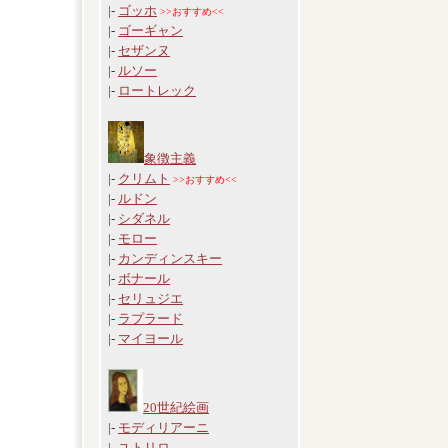
|-
ゴッホ
>>おすすめ<<
|-
ゴーギャン
|-
セザンヌ
|-
ルソー
|-
ロートレック
象徴主義
|-
クリムト
>>おすすめ<<
|-
ルドン
|-
シダネル
|-
モロー
|-
カンディンスキー
|-
ボナール
|-
セリュジエ
|-
ラプラード
|-
マイヨール
20世紀絵画
|-
モディリアーニ
|-
ユトリロ