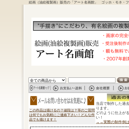
絵画（油絵複製画）販売の「アート名画館」 ゴッホ・モネ・フ
当店で制作した過
ります。
この作品は描けるの？値段は？等のご質問
どのように仕上が
は何でもお気軽にご連絡下さい！どんな作
い！
品でも描けます！
→→実際の制作例