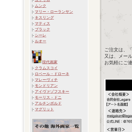
|-
ムンク
|-
マリー・ローランサン
|-
キスリング
|-
マティス
|-
ブラック
|-
シーレ
|-
ルオー
ご注文は、
又は、メール：「
現代画家
お気軽にご
|-
クラムスコイ
|-
ロベール・ドローネ
|-
マレーヴィチ
|-
モンドリアン
|-
アイヴァゾフスキー
|-
モーリス・ドニ
|-
アルチンボルド
|-
マグリット