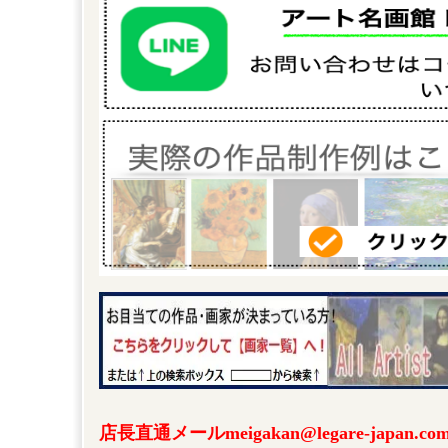
店長直通メールmeigakan@legare-japa