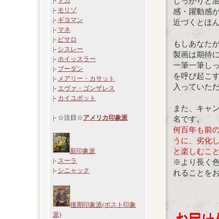
しっかりと
|-
ドガ
|-
モリゾ
感・躍動感
|-
ギヨマン
近づくとほ
|-
マネ
|-
ピサロ
もしあなた
|-
シスレー
製画は期待
|-
ホイッスラー
一筆一筆し
|-
ブーダン
を呼び起こ
|-
メアリー・カサット
入っていた
|-
エヴァ・ゴンザレス
|-
カイユボット
また、キャ
|- ☆注目☆
アメリカ印象派
名です。
何百年も前
うに、劣化
と楽しむこ
新印象派
|-
スーラ
※より長く
|-
シニャック
れることを
後期印象派(ポスト印象
派)