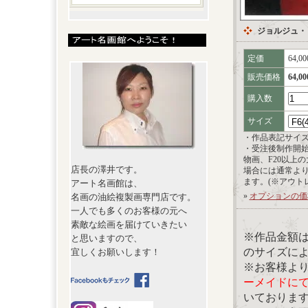
ジョルジュ・
定価
64,0
販売価格
64,0
購入数
サイズ
・作品表記サイ
・受注後制作開
物画、F20以上
店長の澤井です。
場合には通常よ
ます。(※アウト
アート名画館は、
»
オプションの価
名画の油絵複製画専門店です。
一人でも多くのお客様の元へ
素敵な絵画を届けていきたい
※作品金額
と思いますので、
のサイズに
宜しくお願いします！
※お客様よ
ーメイドに
いておりま