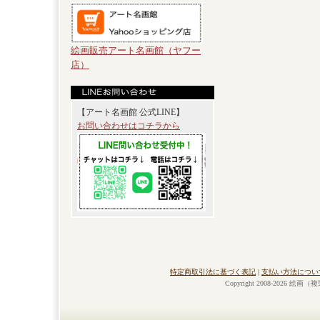
絵画販売アート名画館（ヤフー
店）
【アート名画館 公式LINE】
お問い合わせはコチラから
特定商取引法に基づく表記
|
支払い方法につい
Copyright 2008-2026 絵画