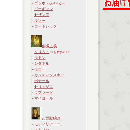
|-
ゴッホ
>>おすすめ<<
|-
ゴーギャン
|-
セザンヌ
|-
ルソー
|-
ロートレック
象徴主義
|-
クリムト
>>おすすめ<<
|-
ルドン
|-
シダネル
|-
モロー
|-
カンディンスキー
|-
ボナール
|-
セリュジエ
|-
ラプラード
|-
マイヨール
20世紀絵画
|-
モディリアーニ
|-
ユトリロ