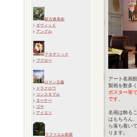
新古典美術
|-
ダヴィッド
|-
アングル
アカデミック
|-
ブグロー
アート名画
ロマン主義
製画を数多
|-
ドラクロワ
ポスター等
|-
コンスタブル
です。
|-
ターナー
|-
ゴヤ
名画は飾る
|-
アイエツ
はもちろん
ら落ち着い
ります。
ラファエル前派