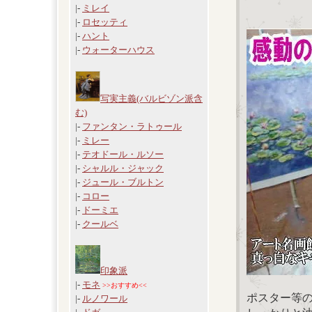
|-
ミレイ
|-
ロセッティ
|-
ハント
|-
ウォーターハウス
写実主義(バルビゾン派含
む)
|-
ファンタン・ラトゥール
|-
ミレー
|-
テオドール・ルソー
|-
シャルル・ジャック
|-
ジュール・ブルトン
|-
コロー
|-
ドーミエ
|-
クールベ
印象派
|-
モネ
>>おすすめ<<
ポスター等
|-
ルノワール