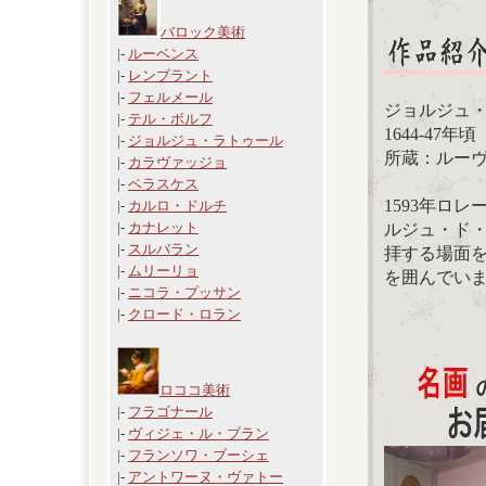
バロック美術
|-
ルーベンス
|-
レンブラント
|-
フェルメール
ジョルジュ
|-
テル・ボルフ
1644-47年
|-
ジョルジュ・ラトゥール
所蔵：ルー
|-
カラヴァッジョ
|-
ベラスケス
1593年ロ
|-
カルロ・ドルチ
|-
カナレット
ルジュ・ド
|-
スルバラン
拝する場面
|-
ムリーリョ
を囲んでい
|-
ニコラ・プッサン
|-
クロード・ロラン
ロココ美術
|-
フラゴナール
|-
ヴィジェ・ル・ブラン
|-
フランソワ・ブーシェ
|-
アントワーヌ・ヴァトー