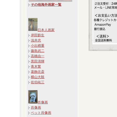
|
-
その他海外画家一覧
日本人画家
|-
岸田劉生
|-
浅井忠
|-
小出楢重
|-
藤島武二
|-
高橋由一
|-
黒田清輝
|-
青木繁
|-
葛飾北斎
|-
横山大観
|-
佐伯祐三
肖像画
|-
肖像画
|-
ペット肖像画