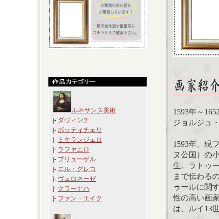
ルネサンス美術
1593年～
|-
ダヴィンチ
ジョルジュ・ド・
|-
ボッティチェリ
|-
ミケランジェロ
1593年、
|-
ラファエロ
ヌ公国）の
|-
ブリューゲル
生。ラトゥ
|-
エル・グレコ
まで伝わるの
|-
ヴェロネーゼ
ゥールに関
|-
クラーナハ
性の高い画家
|-
ファン・エイク
は、ルイ13