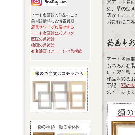
※アート名
め、壁の空
辺が１メー
アート名画館の作品のこと
美術館情報など情報満載！
お気軽にご
店長サワイがお届けする
アート名画館公式ブログ
巨匠の美術館
絵画の美術館
有名絵画（アート）の美術館
アート名画
もちろん額
にて製作致
作品を彩る
下記「
額の
のページよ