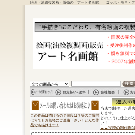
絵画（油絵複製画）販売の「アート名画館」 ゴッホ・モネ・フ
当店で制作した過
ります。
この作品は描けるの？値段は？等のご質問
どのように仕上が
は何でもお気軽にご連絡下さい！どんな作
い！
品でも描けます！
→→実際の制作例