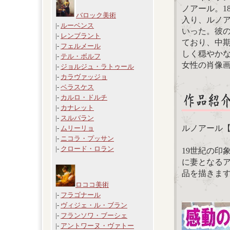
ノアール。1
バロック美術
入り、ルノ
|-
ルーベンス
いった。彼
|-
レンブラント
ており、中
|-
フェルメール
しく穏やか
|-
テル・ボルフ
女性の肖像
|-
ジョルジュ・ラトゥール
|-
カラヴァッジョ
|-
ベラスケス
|-
カルロ・ドルチ
|-
カナレット
|-
スルバラン
ルノアール
|-
ムリーリョ
|-
ニコラ・プッサン
|-
クロード・ロラン
19世紀の印
に妻となる
品を描きま
ロココ美術
|-
フラゴナール
|-
ヴィジェ・ル・ブラン
|-
フランソワ・ブーシェ
|-
アントワーヌ・ヴァトー