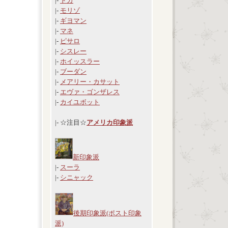
|-
ドガ
|-
モリゾ
|-
ギヨマン
|-
マネ
|-
ピサロ
|-
シスレー
|-
ホイッスラー
|-
ブーダン
|-
メアリー・カサット
|-
エヴァ・ゴンザレス
|-
カイユボット
|- ☆注目☆
アメリカ印象派
新印象派
|-
スーラ
|-
シニャック
後期印象派(ポスト印象
派)