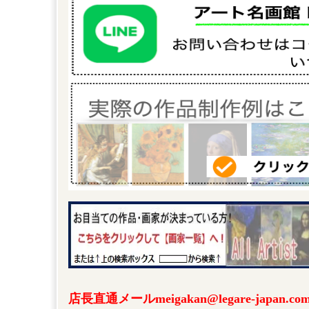
店長直通メールmeigakan@legare-japa