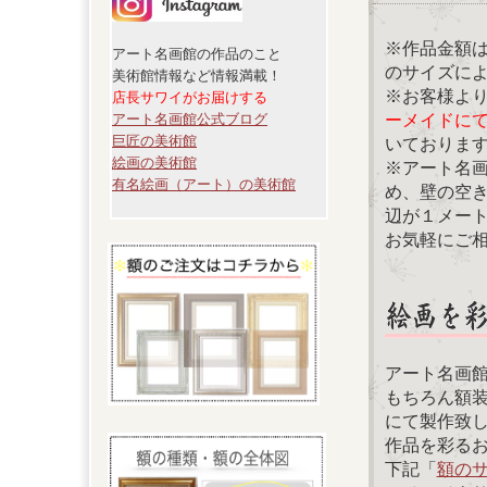
※作品金額
アート名画館の作品のこと
のサイズに
美術館情報など情報満載！
※お客様よ
店長サワイがお届けする
ーメイドに
アート名画館公式ブログ
巨匠の美術館
いておりま
絵画の美術館
※アート名
有名絵画（アート）の美術館
め、壁の空
辺が１メー
お気軽にご
アート名画
もちろん額
にて製作致
作品を彩る
下記「
額の