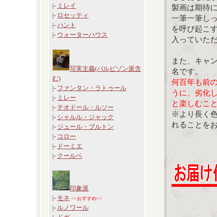
|-
ミレイ
製画は期待
|-
ロセッティ
一筆一筆し
|-
ハント
を呼び起こ
|-
ウォーターハウス
入っていた
また、キャ
写実主義(バルビゾン派含
名です。
む)
何百年も前
|-
ファンタン・ラトゥール
うに、劣化
|-
ミレー
と楽しむこ
|-
テオドール・ルソー
※より長く
|-
シャルル・ジャック
れることを
|-
ジュール・ブルトン
|-
コロー
|-
ドーミエ
|-
クールベ
印象派
|-
モネ
>>おすすめ<<
|-
ルノワール