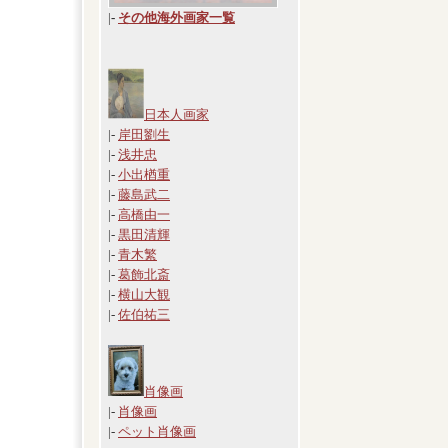
|
-
その他海外画家一覧
日本人画家
|-
岸田劉生
|-
浅井忠
|-
小出楢重
|-
藤島武二
|-
高橋由一
|-
黒田清輝
|-
青木繁
|-
葛飾北斎
|-
横山大観
|-
佐伯祐三
肖像画
|-
肖像画
|-
ペット肖像画