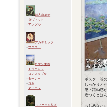
新古典美術
|-
ダヴィッド
|-
アングル
アカデミック
|-
ブグロー
ロマン主義
|-
ドラクロワ
|-
コンスタブル
|-
ターナー
ポスター等
|-
ゴヤ
しっかりと
|-
アイエツ
感・躍動感
近づくとほ
ラファエル前派
もしあなた