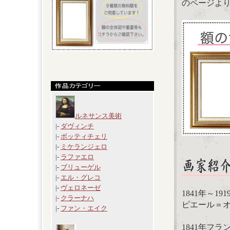
のページよ
ルネサンス美術
|-
ダヴィンチ
|-
ボッティチェリ
|-
ミケランジェロ
|-
ラファエロ
|-
ブリューゲル
|-
エル・グレコ
|-
ヴェロネーゼ
1841年～19
|-
クラーナハ
ピエール＝オーギ
|-
ファン・エイク
1841年フ