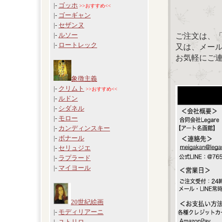
|-
ゴッホ
>>おすすめ<<
|-
ゴーギャン
|-
セザンヌ
|-
ルソー
ご注文は、
|-
ロートレック
又は、メール：「
お気軽にご
象徴主義
|-
クリムト
>>おすすめ<<
|-
ルドン
|-
シダネル
|-
モロー
|-
カンディンスキー
|-
ボナール
|-
セリュジエ
|-
ラプラード
|-
マイヨール
20世紀絵画
|-
モディリアーニ
|-
ユトリロ