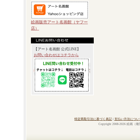
絵画販売アート名画館（ヤフー
店）
【アート名画館 公式LINE】
お問い合わせはコチラから
特定商取引法に基づく表記
|
支払い方法につい
Copyright 2008-2026 絵画