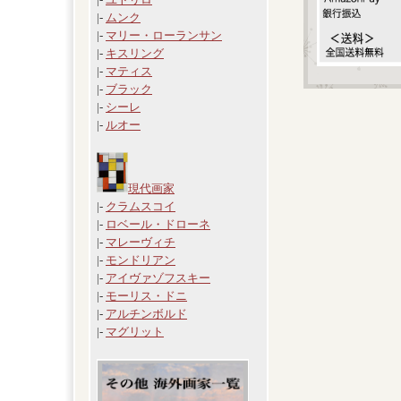
|-
ムンク
|-
マリー・ローランサン
|-
キスリング
|-
マティス
|-
ブラック
|-
シーレ
|-
ルオー
現代画家
|-
クラムスコイ
|-
ロベール・ドローネ
|-
マレーヴィチ
|-
モンドリアン
|-
アイヴァゾフスキー
|-
モーリス・ドニ
|-
アルチンボルド
|-
マグリット