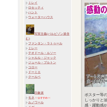
|-
ミレイ
|-
ロセッティ
|-
ハント
|-
ウォーターハウス
写実主義(バルビゾン派含
む)
|-
ファンタン・ラトゥール
|-
ミレー
|-
テオドール・ルソー
|-
シャルル・ジャック
|-
ジュール・ブルトン
|-
コロー
|-
ドーミエ
|-
クールベ
印象派
ポスター等
|-
モネ
>>おすすめ<<
しっかりと
|-
ルノワール
感・躍動感