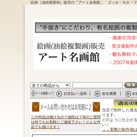
絵画（油絵複製画）販売の「アート名画館」 ゴッホ・モネ・フ
当店で制作した過
ります。
この作品は描けるの？値段は？等のご質問
どのように仕上が
は何でもお気軽にご連絡下さい！どんな作
い！
品でも描けます！
→→実際の制作例