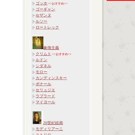
|-
ゴッホ
>>おすすめ<<
|-
ゴーギャン
|-
セザンヌ
|-
ルソー
|-
ロートレック
象徴主義
|-
クリムト
>>おすすめ<<
|-
ルドン
|-
シダネル
|-
モロー
|-
カンディンスキー
|-
ボナール
|-
セリュジエ
|-
ラプラード
|-
マイヨール
20世紀絵画
|-
モディリアーニ
|-
ユトリロ