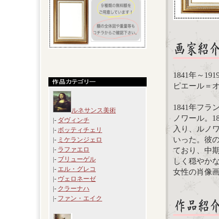
1841年～19
ピエール＝オーギ
1841年フ
ルネサンス美術
ノワール。1
|-
ダヴィンチ
入り、ルノ
|-
ボッティチェリ
いった。彼
|-
ミケランジェロ
|-
ラファエロ
ており、中
|-
ブリューゲル
しく穏やか
|-
エル・グレコ
女性の肖像
|-
ヴェロネーゼ
|-
クラーナハ
|-
ファン・エイク