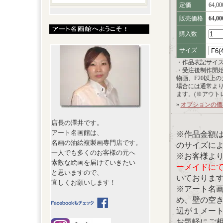
定価
64,0
販売価格
64,0
購入数
サイズ
・作品表記サイ
・受注後制作開
物画、F20以上
場合には通常よ
ます。(※アウト
»
オプションの価
店長の澤井です。
アート名画館は、
※作品金額
名画の油絵複製画専門店です。
のサイズに
一人でも多くのお客様の元へ
※お客様よ
素敵な絵画を届けていきたい
ーメイドに
と思いますので、
いておりま
宜しくお願いします！
※アート名
め、壁の空
辺が１メー
お気軽にご