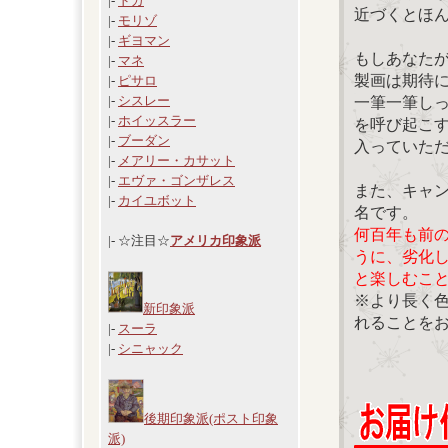
|-
ドガ
近づくとほ
|-
モリゾ
|-
ギヨマン
もしあなた
|-
マネ
製画は期待
|-
ピサロ
|-
シスレー
一筆一筆し
|-
ホイッスラー
を呼び起こ
|-
ブーダン
入っていた
|-
メアリー・カサット
|-
エヴァ・ゴンザレス
また、キャ
|-
カイユボット
名です。
何百年も前
|- ☆注目☆
アメリカ印象派
うに、劣化
と楽しむこ
※より長く
新印象派
れることを
|-
スーラ
|-
シニャック
後期印象派(ポスト印象
派)