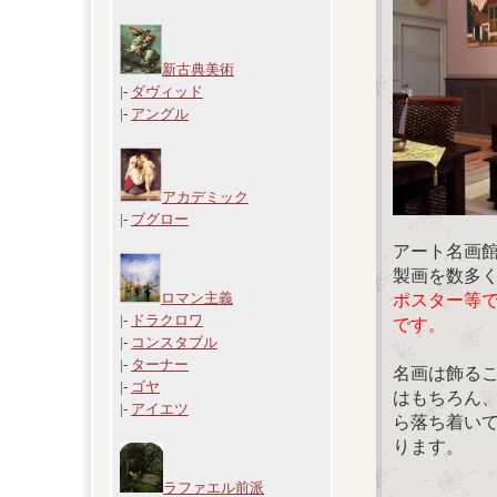
新古典美術
|-
ダヴィッド
|-
アングル
アカデミック
|-
ブグロー
アート名画
製画を数多
ロマン主義
ポスター等
|-
ドラクロワ
です。
|-
コンスタブル
|-
ターナー
名画は飾る
|-
ゴヤ
はもちろん
|-
アイエツ
ら落ち着い
ります。
ラファエル前派