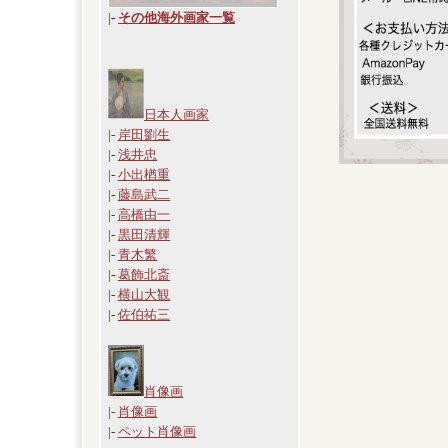
|
-
その他海外画家一覧
日本人画家
|-
岸田劉生
|-
浅井忠
|-
小出楢重
|-
藤島武二
|-
高橋由一
|-
黒田清輝
|-
青木繁
|-
葛飾北斎
|-
横山大観
|-
佐伯祐三
肖像画
|-
肖像画
|-
ペット肖像画