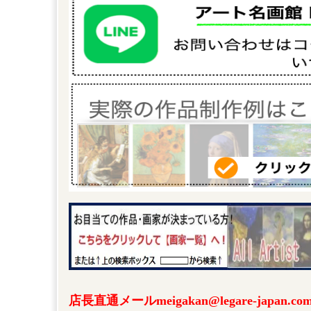
店長直通メールmeigakan@legare-japa