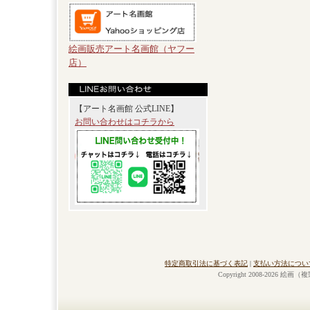
絵画販売アート名画館（ヤフー
店）
【アート名画館 公式LINE】
お問い合わせはコチラから
特定商取引法に基づく表記
|
支払い方法につい
Copyright 2008-2026 絵画