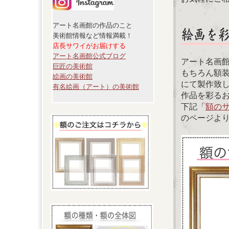
アート名画館の作品のこと
美術館情報など情報満載！
店長サワイがお届けする
アート名画館公式ブログ
アート名画
巨匠の美術館
もちろん額
絵画の美術館
にて製作致
有名絵画（アート）の美術館
作品を彩る
下記「
額の
のページよ