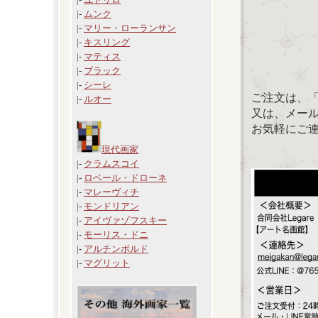
|-
ムンク
|-
マリー・ローランサン
|-
キスリング
|-
マティス
|-
ブラック
|-
シーレ
ご注文は、
|-
ルオー
又は、メール：「
お気軽にご
現代画家
|-
クラムスコイ
|-
ロベール・ドローネ
|-
マレーヴィチ
|-
モンドリアン
|-
アイヴァゾフスキー
|-
モーリス・ドニ
|-
アルチンボルド
|-
マグリット