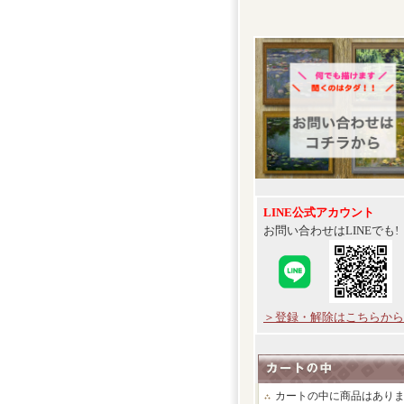
LINE公式アカウント
お問い合わせはLINEでも!
＞登録・解除はこちらから
カートの中に商品はあり