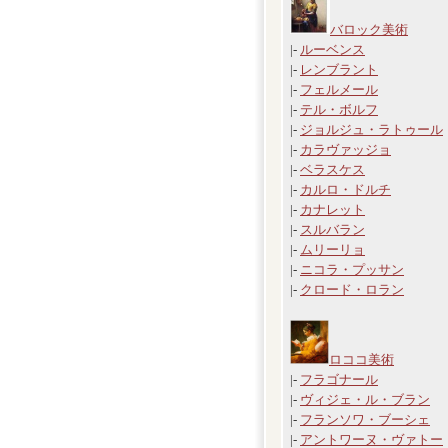
バロック美術
|-
ルーベンス
|-
レンブラント
|-
フェルメール
|-
テル・ボルフ
|-
ジョルジュ・ラトゥール
|-
カラヴァッジョ
|-
ベラスケス
|-
カルロ・ドルチ
|-
カナレット
|-
スルバラン
|-
ムリーリョ
|-
ニコラ・プッサン
|-
クロード・ロラン
ロココ美術
|-
フラゴナール
|-
ヴィジェ・ル・ブラン
|-
フランソワ・ブーシェ
|-
アントワーヌ・ヴァトー