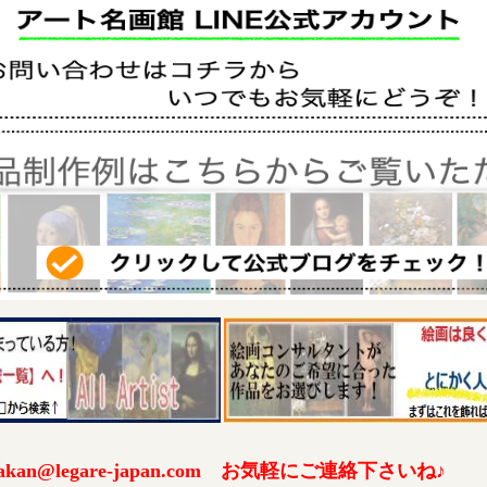
an@legare-japan.com お気軽にご連絡下さいね♪