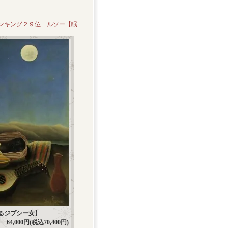
ンキング２９位 ルソー【眠
るジプシー女】
64,000円(税込70,400円)