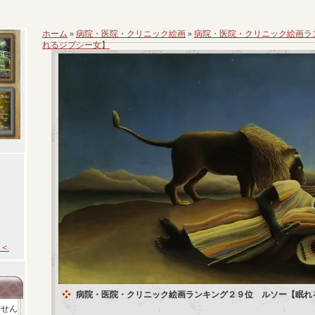
ホーム
»
病院・医院・クリニック絵画
»
病院・医院・クリニック絵画ラ
れるジプシー女】
＜
病院・医院・クリニック絵画ランキング２９位 ルソー【眠れ
ません