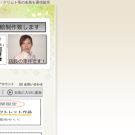
・クリムト等の名画を通信販売