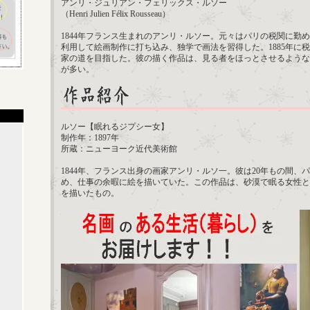
アンリ・ジュリアン・フェリックス・ルソー
（Henri Julien Félix Rousseau）
1844年フランス生まれのアンリ・ルソー。元々はパリの税関に勤
利用して絵画制作に打ち込み、独学で画法を習得した。1885年に
家の道を目指した。彼の描く作品は、見る者をほっとさせるような
が多い。
ルソー【眠れるジプシー女】
制作年：1897年
所蔵：ニューヨーク近代美術館
1844年、フランス出身の画家アンリ・ルソ一。彼は20年もの間、
め、仕事の余暇に絵を描いていた。この作品は、砂漠で眠る女性と
を描いたもの。