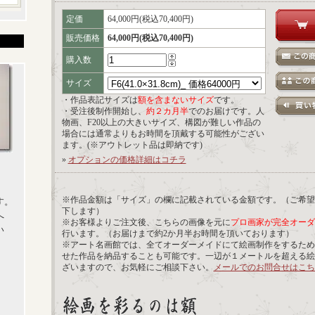
定価
64,000円(税込70,400円)
販売価格
64,000円(税込70,400円)
購入数
サイズ
・作品表記サイズは
額を含まないサイズ
です。
・受注後制作開始し、
約２カ月半
でのお届けです。人
物画、F20以上の大きいサイズ、構図が難しい作品の
場合には通常よりもお時間を頂戴する可能性がござい
ます。(※アウトレット品は即納です)
»
オプションの価格詳細はコチラ
※作品金額は「サイズ」の欄に記載されている金額です。（ご希望
す。
下します）
へ
※お客様よりご注文後、こちらの画像を元に
プロ画家が完全オーダ
い
行います。（お届けまで約2か月半お時間を頂いております）
※アート名画館では、全てオーダーメイドにて絵画制作をするため
せた作品を納品することも可能です。一辺が１メートルを超える絵
ざいますので、お気軽にご相談下さい。
メールでのお問合せはこち