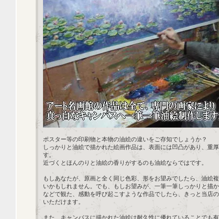
ポスター等の印刷物と本物の油絵の違いをご存知でしょうか？
しっかりと油絵で描かれた絵画作品は、表面には凹凸があり、重厚
す。
近づくとほんのりと油絵の香りがするのも油絵ならではです。
もしあなたが、原画と全く同じ色彩、形をお望みでしたら、油絵複
いかもしれません。でも、もしお望みが、一筆一筆しっかりと描か
などで観た、感動を呼び起こすような作品でしたら、きっと当店の
いただけます。
また、キャンバスに描かれた油絵は耐久性に優れていることでも有