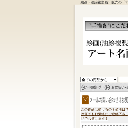
絵画（油絵複製画）販売の「
この作品は描けるの？値段は
は何でもお気軽にご連絡下さ
品でも描けます！