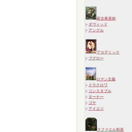
新古典美術
|-
ダヴィッド
|-
アングル
アカデミック
|-
ブグロー
ロマン主義
|-
ドラクロワ
|-
コンスタブル
|-
ターナー
|-
ゴヤ
|-
アイエツ
ラファエル前派