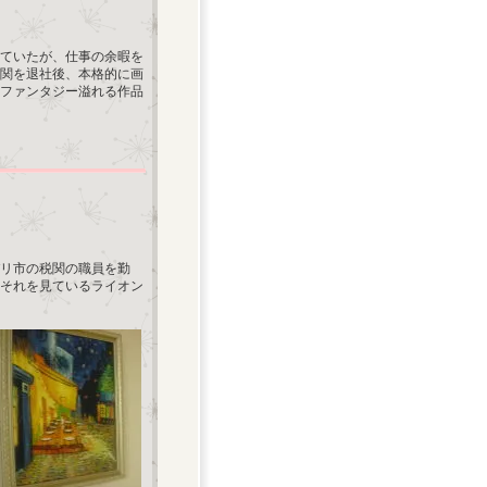
めていたが、仕事の余暇を
税関を退社後、本格的に画
ファンタジー溢れる作品
パリ市の税関の職員を勤
それを見ているライオン