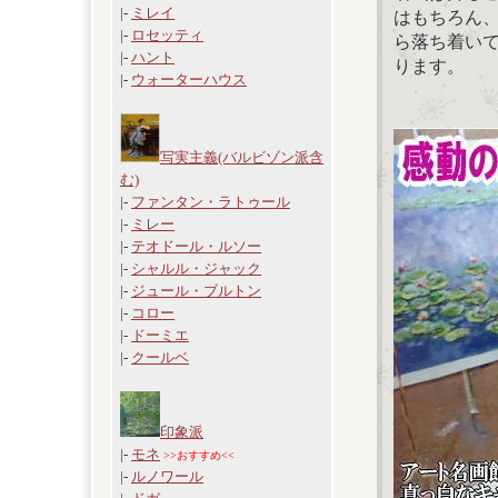
|-
ミレイ
はもちろん
|-
ロセッティ
ら落ち着い
|-
ハント
ります。
|-
ウォーターハウス
写実主義(バルビゾン派含
む)
|-
ファンタン・ラトゥール
|-
ミレー
|-
テオドール・ルソー
|-
シャルル・ジャック
|-
ジュール・ブルトン
|-
コロー
|-
ドーミエ
|-
クールベ
印象派
|-
モネ
>>おすすめ<<
|-
ルノワール