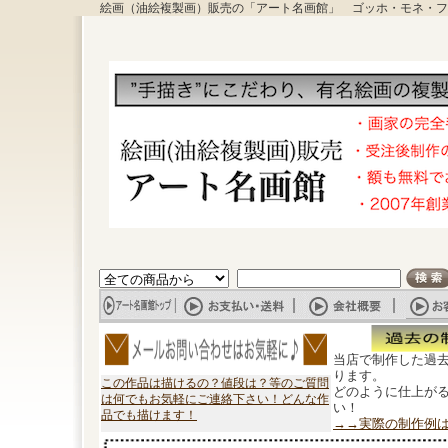
絵画（油絵複製画）販売の「アート名画館」 ゴッホ・モネ・フ
当店で制作した過
ります。
この作品は描けるの？値段は？等のご質問
どのように仕上が
は何でもお気軽にご連絡下さい！どんな作
い！
品でも描けます！
→→実際の制作例