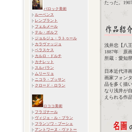
たった。190
バロック美術
|-
ルーベンス
|-
レンブラント
|-
フェルメール
|-
テル・ボルフ
|-
ジョルジュ・ラトゥール
|-
カラヴァッジョ
浅井忠【八
|-
ベラスケス
1887年 原画サ
|-
カルロ・ドルチ
所蔵：愛知
|-
カナレット
|-
スルバラン
日本近代洋
|-
ムリーリョ
画家フォン
|-
ニコラ・プッサン
品を多く描
|-
クロード・ロラン
なり浅井が
えられる作
ロココ美術
|-
フラゴナール
|-
ヴィジェ・ル・ブラン
|-
フランソワ・ブーシェ
|-
アントワーヌ・ヴァトー