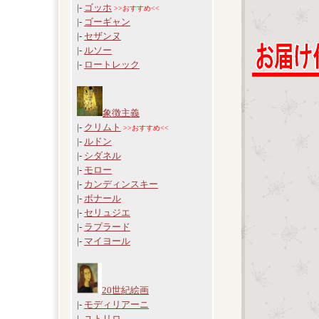
|-
ゴッホ
>>おすすめ<<
|-
ゴーギャン
|-
セザンヌ
|-
ルソー
|-
ロートレック
象徴主義
|-
クリムト
>>おすすめ<<
|-
ルドン
|-
シダネル
|-
モロー
|-
カンディンスキー
|-
ボナール
|-
セリュジエ
|-
ラプラード
|-
マイヨール
20世紀絵画
|-
モディリアーニ
|-
ユトリロ