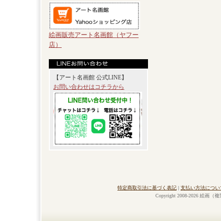
絵画販売アート名画館（ヤフー
店）
【アート名画館 公式LINE】
お問い合わせはコチラから
特定商取引法に基づく表記
|
支払い方法につい
Copyright 2008-2026 絵画