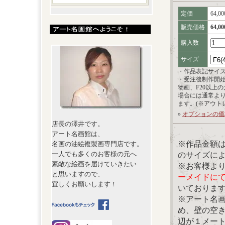
定価
64,0
販売価格
64,0
購入数
サイズ
・作品表記サイ
・受注後制作開
物画、F20以上
場合には通常よ
ます。(※アウト
»
オプションの価
店長の澤井です。
アート名画館は、
※作品金額
名画の油絵複製画専門店です。
一人でも多くのお客様の元へ
のサイズに
素敵な絵画を届けていきたい
※お客様よ
と思いますので、
ーメイドに
宜しくお願いします！
いておりま
※アート名
め、壁の空
辺が１メー