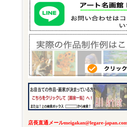
店長直通メールmeigakan@legare-japa