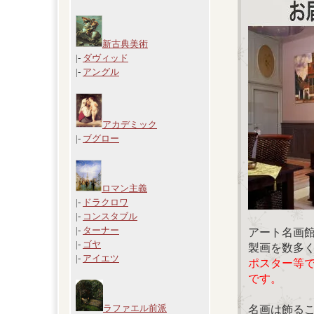
新古典美術
|-
ダヴィッド
|-
アングル
アカデミック
|-
ブグロー
ロマン主義
|-
ドラクロワ
|-
コンスタブル
|-
ターナー
アート名画
|-
ゴヤ
製画を数多
|-
アイエツ
ポスター等
です。
ラファエル前派
名画は飾る