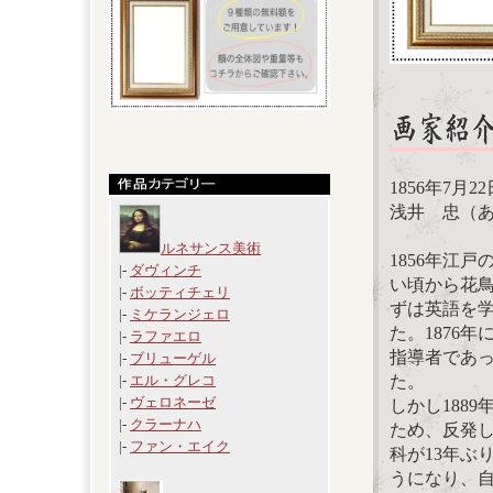
1856年7月2
浅井 忠（
ルネサンス美術
1856年江
|-
ダヴィンチ
い頃から花鳥
|-
ボッティチェリ
ずは英語を
|-
ミケランジェロ
た。1876
|-
ラファエロ
指導者であ
|-
ブリューゲル
た。
|-
エル・グレコ
|-
ヴェロネーゼ
しかし188
|-
クラーナハ
ため、反発
|-
ファン・エイク
科が13年ぶ
うになり、