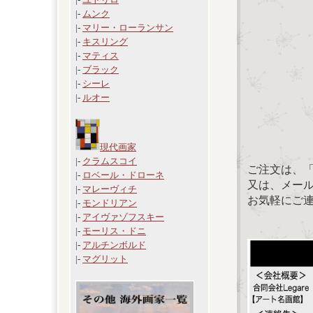
|-
ムンク
|-
マリー・ローランサン
|-
キスリング
|-
マティス
|-
ブラック
|-
シーレ
|-
ルオー
現代画家
|-
クラムスコイ
ご注文は、
|-
ロベール・ドローネ
又は、メール：「
|-
マレーヴィチ
お気軽にご
|-
モンドリアン
|-
アイヴァゾフスキー
|-
モーリス・ドニ
|-
アルチンボルド
|-
マグリット