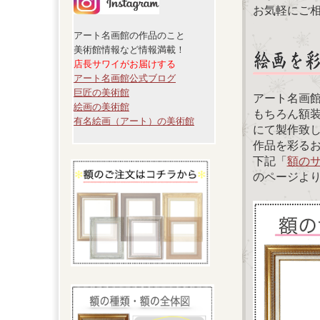
お気軽にご
アート名画館の作品のこと
美術館情報など情報満載！
店長サワイがお届けする
アート名画館公式ブログ
巨匠の美術館
アート名画
絵画の美術館
もちろん額
有名絵画（アート）の美術館
にて製作致
作品を彩る
下記「
額の
のページよ