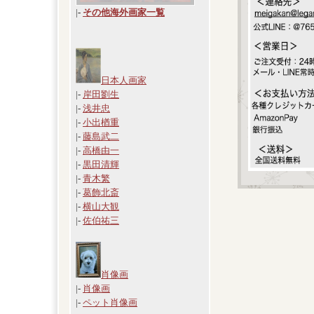
|
-
その他海外画家一覧
日本人画家
|-
岸田劉生
|-
浅井忠
|-
小出楢重
|-
藤島武二
|-
高橋由一
|-
黒田清輝
|-
青木繁
|-
葛飾北斎
|-
横山大観
|-
佐伯祐三
肖像画
|-
肖像画
|-
ペット肖像画