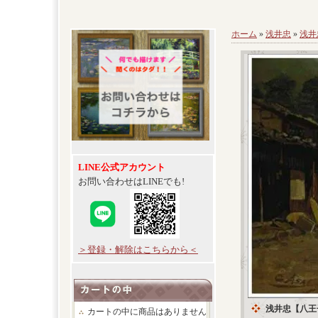
ホーム
»
浅井忠
»
浅井
LINE公式アカウント
お問い合わせはLINEでも!
＞登録・解除はこちらから＜
浅井忠【八王
カートの中に商品はありません