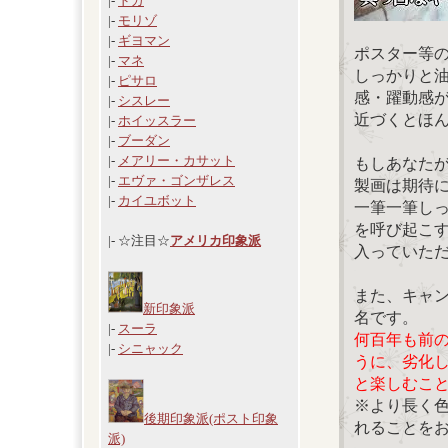
|-
ドガ
|-
モリゾ
|-
ギヨマン
ポスター等
|-
マネ
しっかりと
|-
ピサロ
感・躍動感
|-
シスレー
近づくとほ
|-
ホイッスラー
|-
ブーダン
|-
メアリー・カサット
もしあなた
|-
エヴァ・ゴンザレス
製画は期待
|-
カイユボット
一筆一筆し
を呼び起こ
|- ☆注目☆
アメリカ印象派
入っていた
また、キャ
新印象派
名です。
|-
スーラ
何百年も前
|-
シニャック
うに、劣化
と楽しむこ
※より長く
後期印象派(ポスト印象
れることを
派)