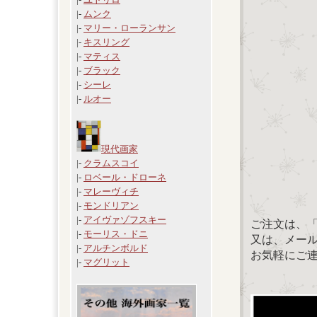
|-
ムンク
|-
マリー・ローランサン
|-
キスリング
|-
マティス
|-
ブラック
|-
シーレ
|-
ルオー
現代画家
|-
クラムスコイ
|-
ロベール・ドローネ
|-
マレーヴィチ
|-
モンドリアン
|-
アイヴァゾフスキー
ご注文は、
|-
モーリス・ドニ
又は、メール：「
|-
アルチンボルド
お気軽にご
|-
マグリット