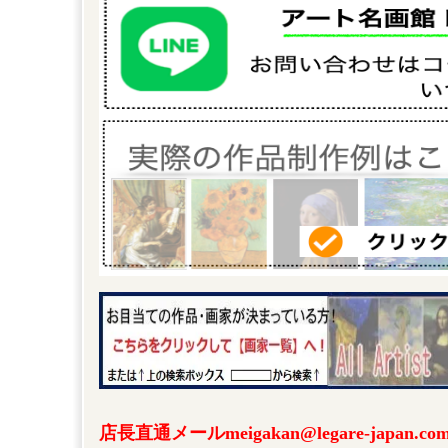
店長直通メールmeigakan@legare-japa