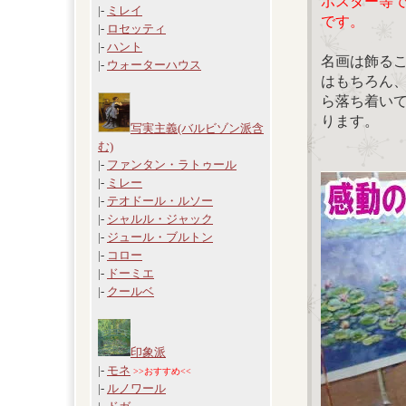
ポスター等
|-
ミレイ
です。
|-
ロセッティ
|-
ハント
名画は飾る
|-
ウォーターハウス
はもちろん
ら落ち着い
ります。
写実主義(バルビゾン派含
む)
|-
ファンタン・ラトゥール
|-
ミレー
|-
テオドール・ルソー
|-
シャルル・ジャック
|-
ジュール・ブルトン
|-
コロー
|-
ドーミエ
|-
クールベ
印象派
|-
モネ
>>おすすめ<<
|-
ルノワール