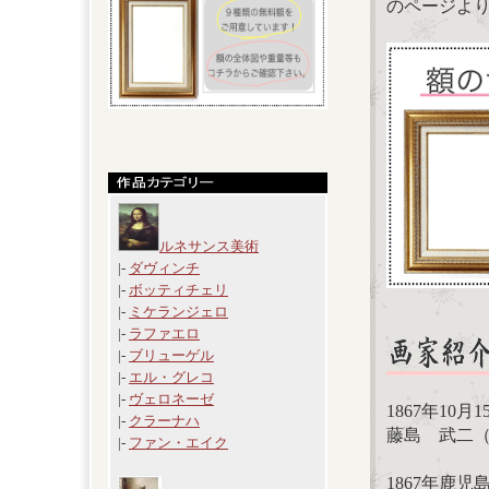
のページよ
ルネサンス美術
|-
ダヴィンチ
|-
ボッティチェリ
|-
ミケランジェロ
|-
ラファエロ
|-
ブリューゲル
|-
エル・グレコ
|-
ヴェロネーゼ
1867年10月
|-
クラーナハ
藤島 武二
|-
ファン・エイク
1867年鹿