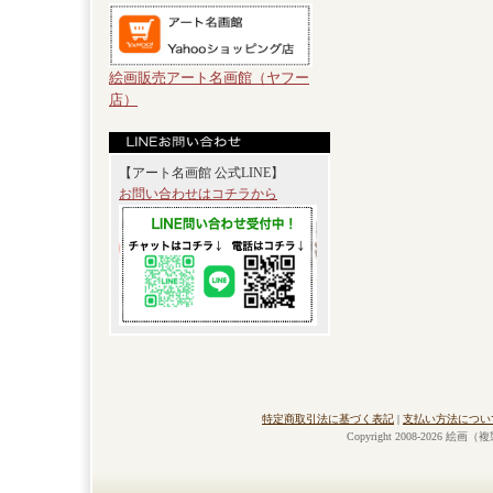
絵画販売アート名画館（ヤフー
店）
【アート名画館 公式LINE】
お問い合わせはコチラから
特定商取引法に基づく表記
|
支払い方法につい
Copyright 2008-2026 絵画