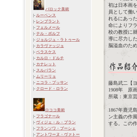
初は日本画
バロック美術
員として働い
|-
ルーベンス
れるにあった
|-
レンブラント
命によりフラ
|-
フェルメール
校の教授に
|-
テル・ボルフ
導に尽力した
|-
ジョルジュ・ラトゥール
脳溢血のため
|-
カラヴァッジョ
|-
ベラスケス
|-
カルロ・ドルチ
|-
カナレット
|-
スルバラン
|-
ムリーリョ
|-
ニコラ・プッサン
藤島武二【
|-
クロード・ロラン
1908年 原画サ
所蔵：東京
1867年鹿
ロココ美術
|-
フラゴナール
ン主義の作風
|-
ヴィジェ・ル・ブラン
する。この
|-
フランソワ・ブーシェ
|-
アントワーヌ・ヴァトー