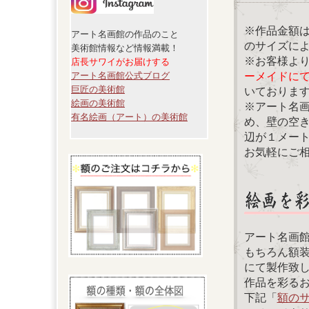
※作品金額
アート名画館の作品のこと
のサイズに
美術館情報など情報満載！
※お客様よ
店長サワイがお届けする
ーメイドに
アート名画館公式ブログ
巨匠の美術館
いておりま
絵画の美術館
※アート名
有名絵画（アート）の美術館
め、壁の空
辺が１メー
お気軽にご
アート名画
もちろん額
にて製作致
作品を彩る
下記「
額の