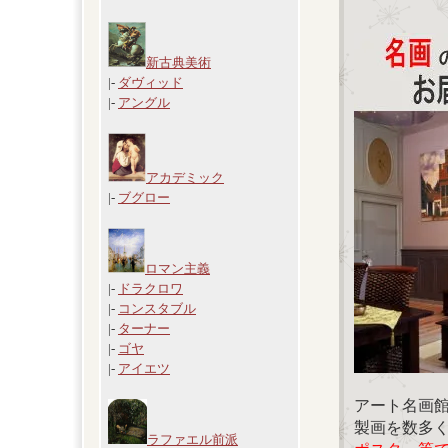
新古典美術
|-
ダヴィッド
|-
アングル
アカデミック
|-
ブグロー
ロマン主義
|-
ドラクロワ
|-
コンスタブル
|-
ターナー
|-
ゴヤ
|-
アイエツ
アート名画
製画を数多
ラファエル前派