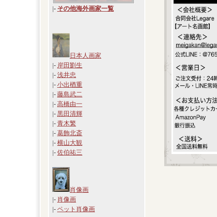
|
-
その他海外画家一覧
日本人画家
|-
岸田劉生
|-
浅井忠
|-
小出楢重
|-
藤島武二
|-
高橋由一
|-
黒田清輝
|-
青木繁
|-
葛飾北斎
|-
横山大観
|-
佐伯祐三
肖像画
|-
肖像画
|-
ペット肖像画