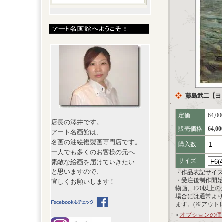
藤島武二【ヨ
定価
64,0
店長の澤井です。
販売価格
64,0
アート名画館は、
名画の油絵複製画専門店です。
購入数
一人でも多くのお客様の元へ
サイズ
素敵な絵画を届けていきたい
と思いますので、
・作品表記サイ
・受注後制作開
宜しくお願いします！
物画、F20以上
場合には通常よ
ます。(※アウト
»
オプションの価