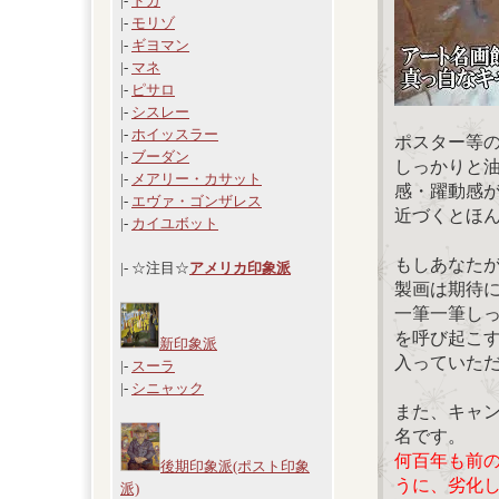
|-
ドガ
|-
モリゾ
|-
ギヨマン
|-
マネ
|-
ピサロ
|-
シスレー
|-
ホイッスラー
ポスター等
|-
ブーダン
しっかりと
|-
メアリー・カサット
感・躍動感
|-
エヴァ・ゴンザレス
近づくとほ
|-
カイユボット
もしあなた
|- ☆注目☆
アメリカ印象派
製画は期待
一筆一筆し
を呼び起こ
新印象派
入っていた
|-
スーラ
|-
シニャック
また、キャ
名です。
何百年も前
後期印象派(ポスト印象
うに、劣化
派)