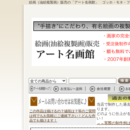
絵画（油絵複製画）販売の「アート名画館」 ゴッホ・モネ・フ
当店で制作した過
ります。
この作品は描けるの？値段は？等のご質問
どのように仕上が
は何でもお気軽にご連絡下さい！どんな作
い！
品でも描けます！
→→実際の制作例