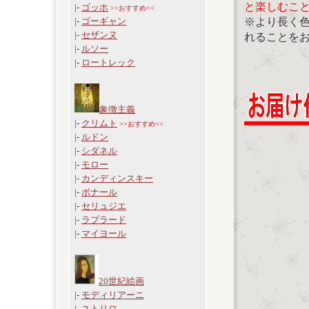
と楽しむこ
|-
ゴッホ
>>おすすめ<<
※より長く
|-
ゴーギャン
|-
セザンヌ
れることを
|-
ルソー
|-
ロートレック
象徴主義
|-
クリムト
>>おすすめ<<
|-
ルドン
|-
シダネル
|-
モロー
|-
カンディンスキー
|-
ボナール
|-
セリュジエ
|-
ラプラード
|-
マイヨール
20世紀絵画
|-
モディリアーニ
|-
ユトリロ