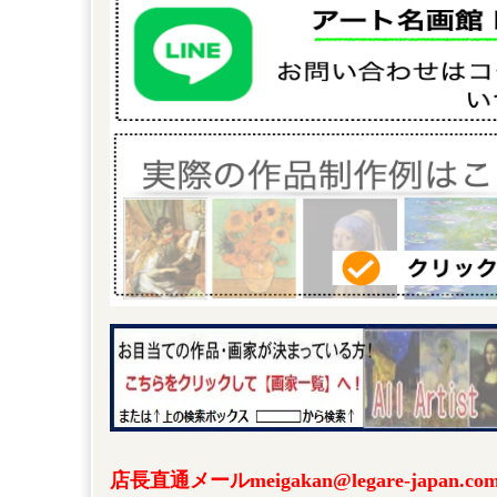
店長直通メールmeigakan@legare-japa