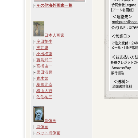
|
-
その他海外画家一覧
日本人画家
|-
岸田劉生
|-
浅井忠
|-
小出楢重
|-
藤島武二
|-
高橋由一
|-
黒田清輝
|-
青木繁
|-
葛飾北斎
|-
横山大観
|-
佐伯祐三
肖像画
|-
肖像画
|-
ペット肖像画