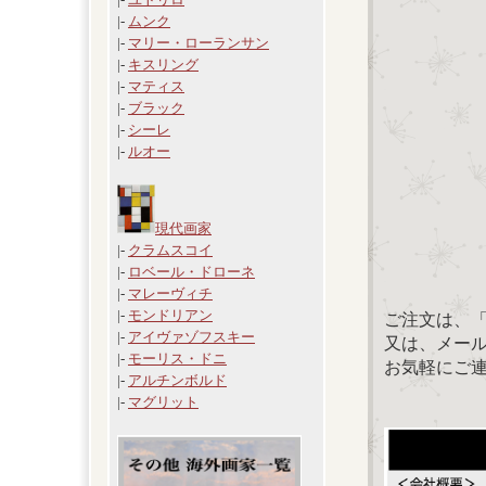
|-
ムンク
|-
マリー・ローランサン
|-
キスリング
|-
マティス
|-
ブラック
|-
シーレ
|-
ルオー
現代画家
|-
クラムスコイ
|-
ロベール・ドローネ
|-
マレーヴィチ
|-
モンドリアン
ご注文は、
|-
アイヴァゾフスキー
又は、メール：「
|-
モーリス・ドニ
お気軽にご
|-
アルチンボルド
|-
マグリット