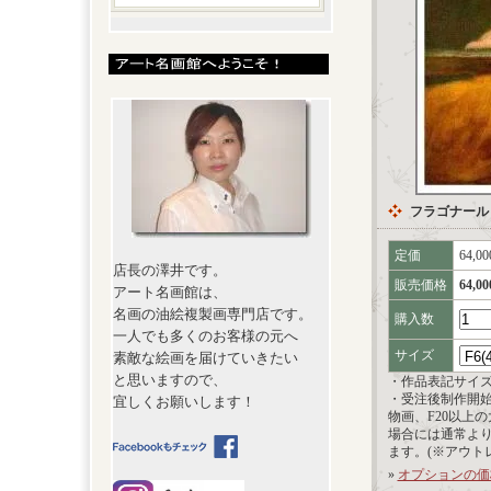
フラゴナール
定価
64,0
店長の澤井です。
販売価格
64,0
アート名画館は、
名画の油絵複製画専門店です。
購入数
一人でも多くのお客様の元へ
サイズ
素敵な絵画を届けていきたい
と思いますので、
・作品表記サイ
・受注後制作開
宜しくお願いします！
物画、F20以上
場合には通常よ
ます。(※アウト
»
オプションの価