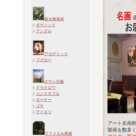
新古典美術
|-
ダヴィッド
|-
アングル
アカデミック
|-
ブグロー
ロマン主義
|-
ドラクロワ
|-
コンスタブル
|-
ターナー
|-
ゴヤ
|-
アイエツ
アート名画
製画を数多
ラファエル前派