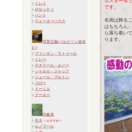
ポスター等
|-
ミレイ
です。
|-
ロセッティ
|-
ハント
名画は飾る
|-
ウォーターハウス
はもちろん
ら落ち着い
ります。
写実主義(バルビゾン派含
む)
|-
ファンタン・ラトゥール
|-
ミレー
|-
テオドール・ルソー
|-
シャルル・ジャック
|-
ジュール・ブルトン
|-
コロー
|-
ドーミエ
|-
クールベ
印象派
|-
モネ
>>おすすめ<<
|-
ルノワール