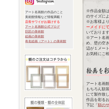
※作品金額
アート名画館の作品のこと
のサイズに
美術館情報など情報満載！
※お客様よ
店長サワイがお届けする
ーメイドに
アート名画館公式ブログ
巨匠の美術館
いておりま
絵画の美術館
※アート名
有名絵画（アート）の美術館
め、壁の空
辺が１メー
お気軽にご
アート名画
もちろん額
にて製作致
作品を彩る
下記「
額の