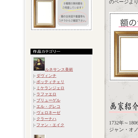
のページよ
ルネサンス美術
|-
ダヴィンチ
|-
ボッティチェリ
|-
ミケランジェロ
|-
ラファエロ
|-
ブリューゲル
|-
エル・グレコ
|-
ヴェロネーゼ
|-
クラーナハ
1732年～1
|-
ファン・エイク
ジャン・オノレ・