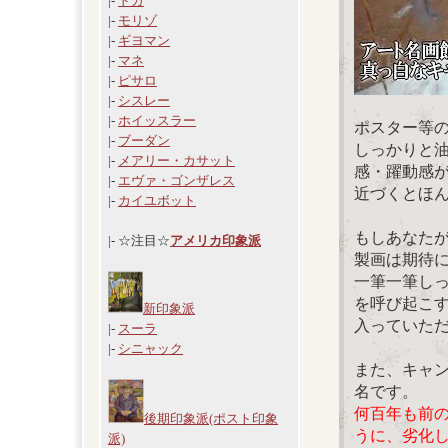
|-
ドガ
|-
モリゾ
|-
ギヨマン
|-
マネ
|-
ピサロ
|-
シスレー
|-
ホイッスラー
ポスター等
|-
ブーダン
しっかりと
|-
メアリー・カサット
感・躍動感
|-
エヴァ・ゴンザレス
近づくとほ
|-
カイユボット
もしあなた
|- ☆注目☆
アメリカ印象派
製画は期待
一筆一筆し
を呼び起こ
新印象派
入っていた
|-
スーラ
|-
シニャック
また、キャ
名です。
何百年も前
後期印象派(ポスト印象
うに、劣化
派)