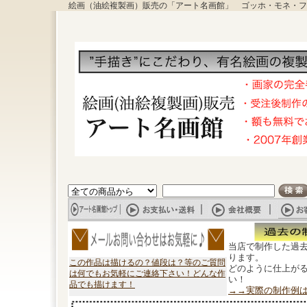
絵画（油絵複製画）販売の「アート名画館」 ゴッホ・モネ・フ
当店で制作した過
ります。
この作品は描けるの？値段は？等のご質問
どのように仕上が
は何でもお気軽にご連絡下さい！どんな作
い！
品でも描けます！
→→実際の制作例