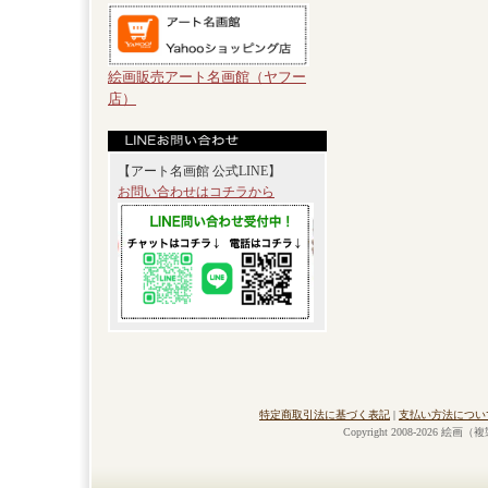
絵画販売アート名画館（ヤフー
店）
【アート名画館 公式LINE】
お問い合わせはコチラから
特定商取引法に基づく表記
|
支払い方法につい
Copyright 2008-2026 絵画