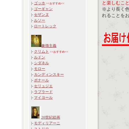
と楽しむこ
|-
ゴッホ
>>おすすめ<<
※より長く
|-
ゴーギャン
|-
セザンヌ
れることを
|-
ルソー
|-
ロートレック
象徴主義
|-
クリムト
>>おすすめ<<
|-
ルドン
|-
シダネル
|-
モロー
|-
カンディンスキー
|-
ボナール
|-
セリュジエ
|-
ラプラード
|-
マイヨール
20世紀絵画
|-
モディリアーニ
|-
ユトリロ