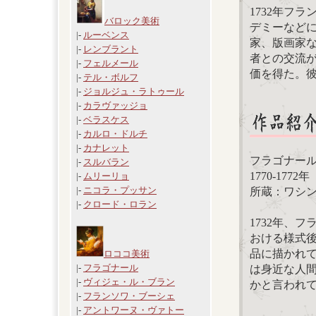
1732年フ
バロック美術
デミーなど
|-
ルーベンス
家、版画家
|-
レンブラント
者との交流
|-
フェルメール
価を得た。
|-
テル・ボルフ
|-
ジョルジュ・ラトゥール
|-
カラヴァッジョ
|-
ベラスケス
|-
カルロ・ドルチ
|-
カナレット
フラゴナー
|-
スルバラン
1770-177
|-
ムリーリョ
|-
ニコラ・プッサン
所蔵：ワシ
|-
クロード・ロラン
1732年、
おける様式
品に描かれ
ロココ美術
|-
フラゴナール
は身近な人
|-
ヴィジェ・ル・ブラン
かと言われ
|-
フランソワ・ブーシェ
|-
アントワーヌ・ヴァトー