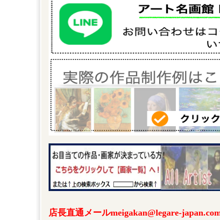
店長直通メールmeigakan@legare-japa