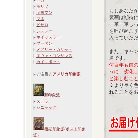
|-
ドガ
|-
モリゾ
もしあなた
|-
ギヨマン
製画は期待
|-
マネ
一筆一筆し
|-
ピサロ
を呼び起こ
|-
シスレー
|-
ホイッスラー
入っていた
|-
ブーダン
|-
メアリー・カサット
また、キャ
|-
エヴァ・ゴンザレス
名です。
|-
カイユボット
何百年も前
うに、劣化
|- ☆注目☆
アメリカ印象派
と楽しむこ
※より長く
れることを
新印象派
|-
スーラ
|-
シニャック
後期印象派(ポスト印象
派)