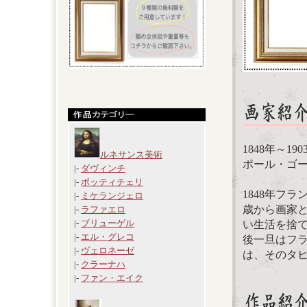
1848年～1
ルネサンス美術
ポール・ゴーギャン
|-
ダヴィンチ
|-
ボッティチェリ
1848年フ
|-
ミケランジェロ
歳から画家と
|-
ラファエロ
|-
ブリューゲル
い生活を捨
|-
エル・グレコ
後一旦はフラ
|-
ヴェロネーゼ
は、そのタ
|-
クラーナハ
|-
ファン・エイク