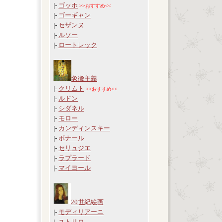
|-
ゴッホ
>>おすすめ<<
|-
ゴーギャン
|-
セザンヌ
|-
ルソー
|-
ロートレック
象徴主義
|-
クリムト
>>おすすめ<<
|-
ルドン
|-
シダネル
|-
モロー
|-
カンディンスキー
|-
ボナール
|-
セリュジエ
|-
ラプラード
|-
マイヨール
20世紀絵画
|-
モディリアーニ
|-
ユトリロ