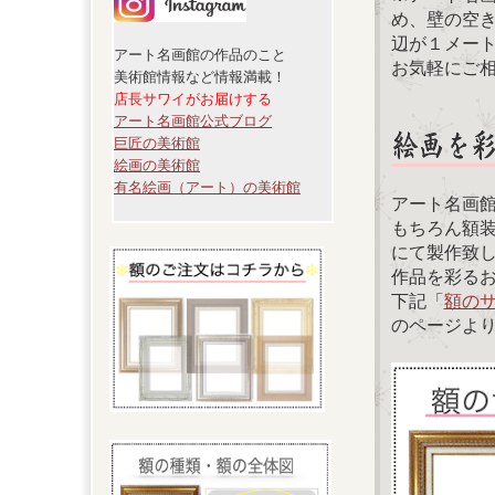
め、壁の空
辺が１メー
アート名画館の作品のこと
お気軽にご
美術館情報など情報満載！
店長サワイがお届けする
アート名画館公式ブログ
巨匠の美術館
絵画の美術館
有名絵画（アート）の美術館
アート名画
もちろん額
にて製作致
作品を彩る
下記「
額の
のページよ