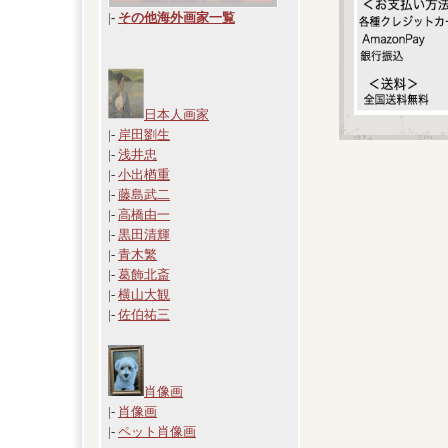
|
-
その他海外画家一覧
日本人画家
|-
岸田劉生
|-
浅井忠
|-
小出楢重
|-
藤島武二
|-
高橋由一
|-
黒田清輝
|-
青木繁
|-
葛飾北斎
|-
横山大観
|-
佐伯祐三
肖像画
|-
肖像画
|-
ペット肖像画