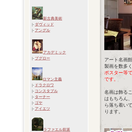
新古典美術
|-
ダヴィッド
|-
アングル
アカデミック
|-
ブグロー
アート名画
製画を数多
ポスター等
です。
ロマン主義
|-
ドラクロワ
|-
コンスタブル
名画は飾る
|-
ターナー
はもちろん
|-
ゴヤ
ら落ち着い
|-
アイエツ
ります。
ラファエル前派