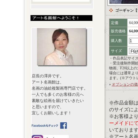
ゴーギャン【
定価
64,0
販売価格
64,0
購入数
サイズ
・作品表記サイ
・受注後制作開
物画、F20以上
場合には通常よ
店長の澤井です。
ます。(※アウト
アート名画館は、
»
オプションの価
名画の油絵複製画専門店です。
一人でも多くのお客様の元へ
素敵な絵画を届けていきたい
※作品金額
と思いますので、
のサイズに
宜しくお願いします！
※お客様よ
ーメイドに
いておりま
※アート名