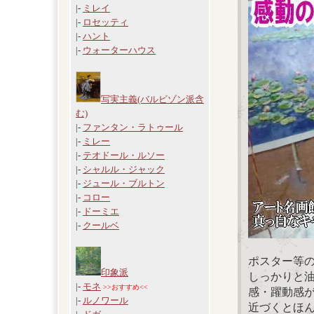
|-
ミレイ
|-
ロセッティ
|-
ハント
|-
ウォーターハウス
写実主義(バルビゾン派含
む)
|-
ファンタン・ラトゥール
|-
ミレー
|-
テオドール・ルソー
|-
シャルル・ジャック
|-
ジュール・ブルトン
|-
コロー
|-
ドーミエ
|-
クールベ
ポスター等
印象派
しっかりと
|-
モネ
>>おすすめ<<
感・躍動感
|-
ルノワール
近づくとほ