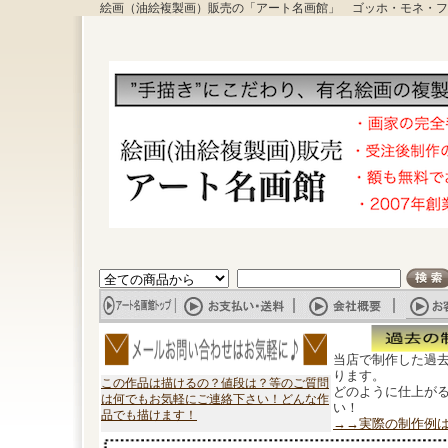
絵画（油絵複製画）販売の「アート名画館」 ゴッホ・モネ・フ
当店で制作した過
ります。
この作品は描けるの？値段は？等のご質問
どのように仕上が
は何でもお気軽にご連絡下さい！どんな作
い！
品でも描けます！
→→実際の制作例