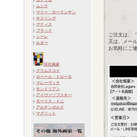
|-
ムンク
|-
マリー・ローランサン
|-
キスリング
|-
マティス
|-
ブラック
ご注文は、
|-
シーレ
又は、メール：「
|-
ルオー
お気軽にご
現代画家
|-
クラムスコイ
|-
ロベール・ドローネ
|-
マレーヴィチ
|-
モンドリアン
|-
アイヴァゾフスキー
|-
モーリス・ドニ
|-
アルチンボルド
|-
マグリット