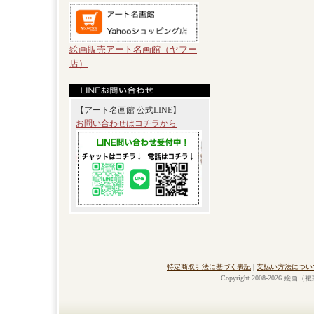
絵画販売アート名画館（ヤフー
店）
【アート名画館 公式LINE】
お問い合わせはコチラから
特定商取引法に基づく表記
|
支払い方法につい
Copyright 2008-2026 絵画