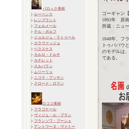
バロック美術
ゴーギャン
|-
ルーベンス
1892年 原画
|-
レンブラント
所蔵：ニュ
|-
フェルメール
|-
テル・ボルフ
|-
ジョルジュ・ラトゥール
1848年、
|-
カラヴァッジョ
トゥパパウ
|-
ベラスケス
のモデルは、
|-
カルロ・ドルチ
である。
|-
カナレット
|-
スルバラン
|-
ムリーリョ
|-
ニコラ・プッサン
|-
クロード・ロラン
ロココ美術
|-
フラゴナール
|-
ヴィジェ・ル・ブラン
|-
フランソワ・ブーシェ
|-
アントワーヌ・ヴァトー