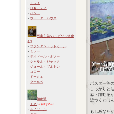
|-
ミレイ
|-
ロセッティ
|-
ハント
|-
ウォーターハウス
写実主義(バルビゾン派含
む)
|-
ファンタン・ラトゥール
|-
ミレー
|-
テオドール・ルソー
|-
シャルル・ジャック
|-
ジュール・ブルトン
|-
コロー
|-
ドーミエ
|-
クールベ
ポスター等
しっかりと
感・躍動感
印象派
近づくとほ
|-
モネ
>>おすすめ<<
|-
ルノワール
もしあなた