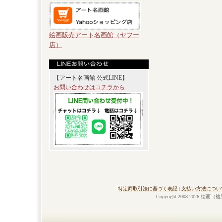
絵画販売アート名画館（ヤフー
店）
【アート名画館 公式LINE】
お問い合わせはコチラから
特定商取引法に基づく表記
|
支払い方法につい
Copyright 2008-2026 絵画