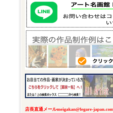
店長直通メールmeigakan@legare-japa