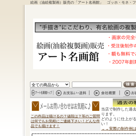
絵画（油絵複製画）販売の「アート名画館」 ゴッホ・モネ・フ
当店で制作した過
ります。
この作品は描けるの？値段は？等のご質問
どのように仕上が
は何でもお気軽にご連絡下さい！どんな作
い！
品でも描けます！
→→実際の制作例