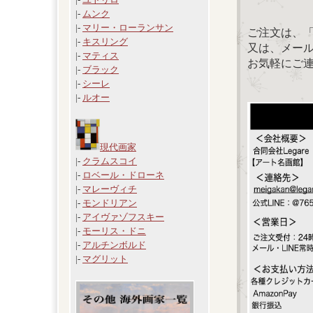
|-
ムンク
|-
マリー・ローランサン
ご注文は、
|-
キスリング
又は、メール：「
|-
マティス
お気軽にご
|-
ブラック
|-
シーレ
|-
ルオー
現代画家
|-
クラムスコイ
|-
ロベール・ドローネ
|-
マレーヴィチ
|-
モンドリアン
|-
アイヴァゾフスキー
|-
モーリス・ドニ
|-
アルチンボルド
|-
マグリット