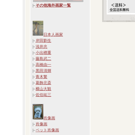
|
-
その他海外画家一覧
日本人画家
|-
岸田劉生
|-
浅井忠
|-
小出楢重
|-
藤島武二
|-
高橋由一
|-
黒田清輝
|-
青木繁
|-
葛飾北斎
|-
横山大観
|-
佐伯祐三
肖像画
|-
肖像画
|-
ペット肖像画