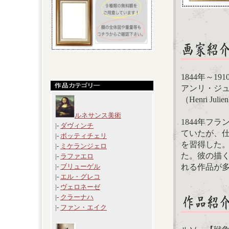
1844年～191
アンリ・ジ
（Henri Julien
ルネサンス美術
1844年フ
|-
ダヴィンチ
ていたが、
|-
ボッティチェリ
を習得した。
|-
ミケランジェロ
た。彼の描
|-
ラファエロ
れる作品が
|-
ブリューゲル
|-
エル・グレコ
|-
ヴェロネーゼ
|-
クラーナハ
|-
ファン・エイク