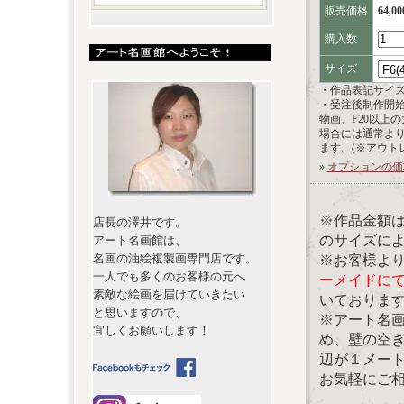
販売価格
64,0
購入数
サイズ
・作品表記サイ
・受注後制作開
物画、F20以上
場合には通常よ
ます。(※アウト
»
オプションの価
※作品金額
店長の澤井です。
のサイズに
アート名画館は、
名画の油絵複製画専門店です。
※お客様よ
一人でも多くのお客様の元へ
ーメイドに
素敵な絵画を届けていきたい
いておりま
と思いますので、
※アート名
宜しくお願いします！
め、壁の空
辺が１メー
お気軽にご