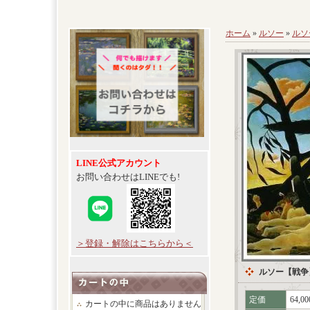
ホーム
»
ルソー
»
ルソ
LINE公式アカウント
お問い合わせはLINEでも!
＞登録・解除はこちらから＜
ルソー【戦争
定価
64,0
カートの中に商品はありません