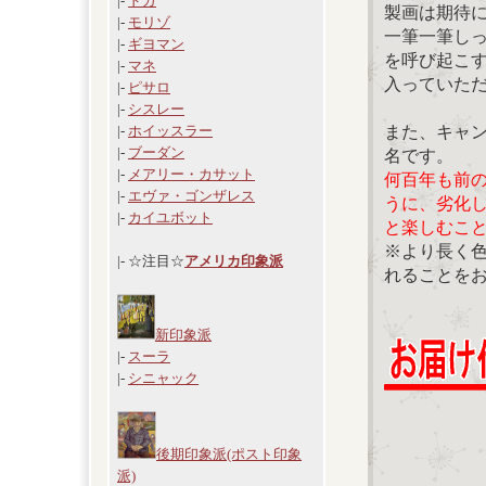
|-
ドガ
製画は期待
|-
モリゾ
一筆一筆し
|-
ギヨマン
を呼び起こ
|-
マネ
入っていた
|-
ピサロ
|-
シスレー
また、キャ
|-
ホイッスラー
|-
ブーダン
名です。
|-
メアリー・カサット
何百年も前
|-
エヴァ・ゴンザレス
うに、劣化
|-
カイユボット
と楽しむこ
※より長く
|- ☆注目☆
アメリカ印象派
れることを
新印象派
|-
スーラ
|-
シニャック
後期印象派(ポスト印象
派)