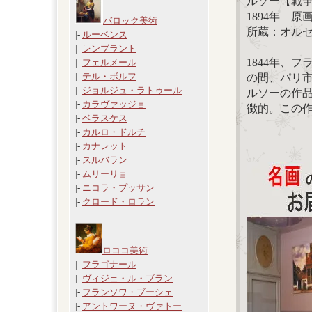
ルソー【戦
1894年 原画
バロック美術
所蔵：オル
|-
ルーベンス
|-
レンブラント
1844年、
|-
フェルメール
|-
テル・ボルフ
の間、パリ
|-
ジョルジュ・ラトゥール
ルソーの作
|-
カラヴァッジョ
徴的。この
|-
ベラスケス
|-
カルロ・ドルチ
|-
カナレット
|-
スルバラン
|-
ムリーリョ
|-
ニコラ・プッサン
|-
クロード・ロラン
ロココ美術
|-
フラゴナール
|-
ヴィジェ・ル・ブラン
|-
フランソワ・ブーシェ
|-
アントワーヌ・ヴァトー