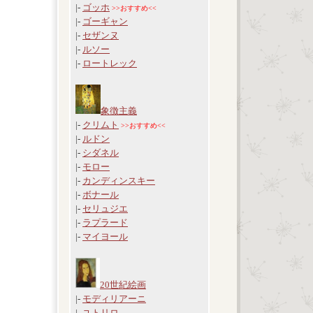
|-
ゴッホ
>>おすすめ<<
|-
ゴーギャン
|-
セザンヌ
|-
ルソー
|-
ロートレック
象徴主義
|-
クリムト
>>おすすめ<<
|-
ルドン
|-
シダネル
|-
モロー
|-
カンディンスキー
|-
ボナール
|-
セリュジエ
|-
ラプラード
|-
マイヨール
20世紀絵画
|-
モディリアーニ
|-
ユトリロ