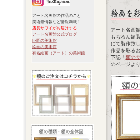
アート名画館の作品のこと
美術館情報など情報満載！
店長サワイがお届けする
アート名画
アート名画館公式ブログ
もちろん額
巨匠の美術館
にて製作致
絵画の美術館
作品を彩る
有名絵画（アート）の美術館
下記「
額の
のページよ