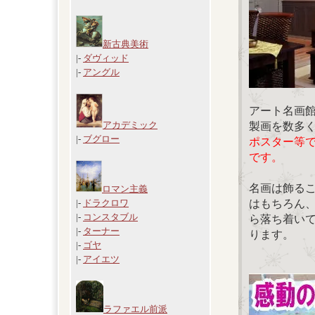
新古典美術
|-
ダヴィッド
|-
アングル
アート名画
アカデミック
製画を数多
|-
ブグロー
ポスター等
です。
名画は飾る
ロマン主義
はもちろん
|-
ドラクロワ
|-
コンスタブル
ら落ち着い
|-
ターナー
ります。
|-
ゴヤ
|-
アイエツ
ラファエル前派