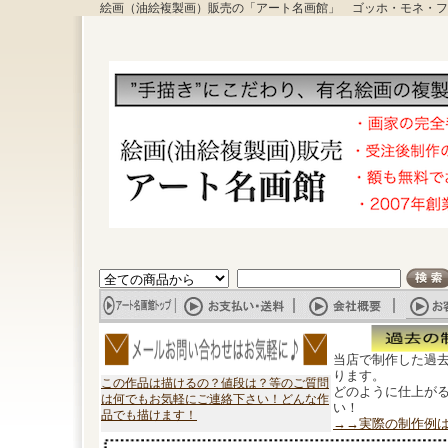
絵画（油絵複製画）販売の「アート名画館」 ゴッホ・モネ・フ
当店で制作した過
ります。
この作品は描けるの？値段は？等のご質問
どのように仕上が
は何でもお気軽にご連絡下さい！どんな作
い！
品でも描けます！
→→実際の制作例