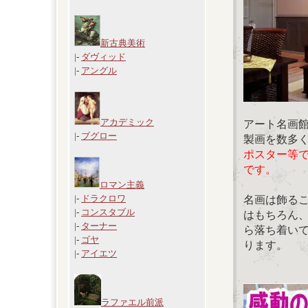
新古典美術
|-
ダヴィッド
|-
アングル
アカデミック
アート名画
|-
ブグロー
製画を数多
ポスター等
です。
ロマン主義
|-
ドラクロワ
名画は飾る
|-
コンスタブル
はもちろん
|-
ターナー
ら落ち着い
|-
ゴヤ
ります。
|-
アイエツ
ラファエル前派