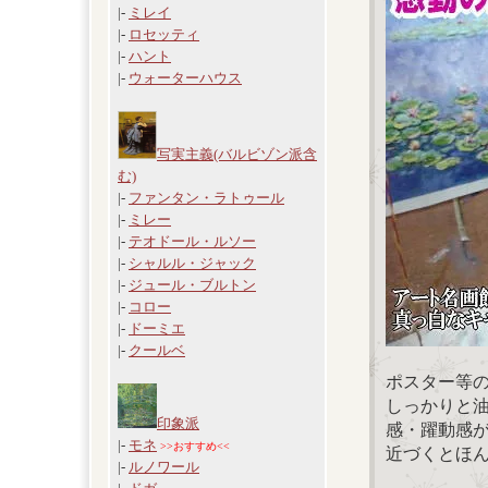
|-
ミレイ
|-
ロセッティ
|-
ハント
|-
ウォーターハウス
写実主義(バルビゾン派含
む)
|-
ファンタン・ラトゥール
|-
ミレー
|-
テオドール・ルソー
|-
シャルル・ジャック
|-
ジュール・ブルトン
|-
コロー
|-
ドーミエ
|-
クールベ
ポスター等
しっかりと
印象派
感・躍動感
|-
モネ
>>おすすめ<<
近づくとほ
|-
ルノワール