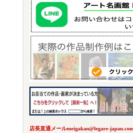
店長直通メールmeigakan@legare-japa