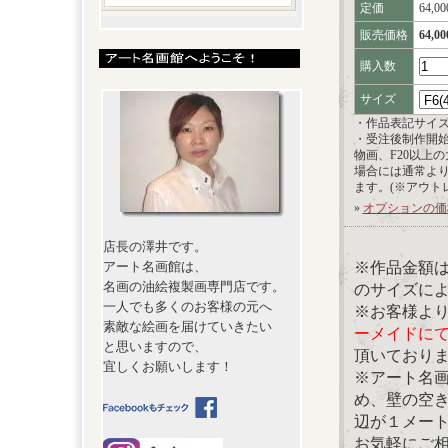
定価
64,0
販売価格
64,0
購入数
サイズ
・作品表記サイ
・受注後制作開
物画、F20以上
場合には通常よ
ます。(※アウト
»
オプションの価
店長の澤井です。
※作品金額
アート名画館は、
名画の油絵複製画専門店です。
のサイズに
一人でも多くのお客様の元へ
※お客様よ
素敵な絵画を届けていきたい
ーメイドに
と思いますので、
頂いており
宜しくお願いします！
※アート名
め、壁の空
辺が１メー
お気軽にご