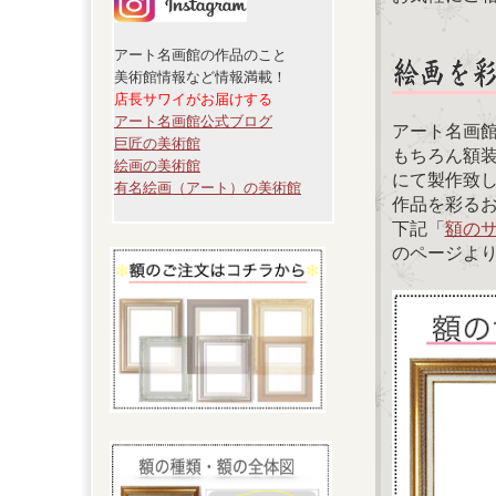
アート名画館の作品のこと
美術館情報など情報満載！
店長サワイがお届けする
アート名画館公式ブログ
アート名画
巨匠の美術館
もちろん額
絵画の美術館
にて製作致
有名絵画（アート）の美術館
作品を彩る
下記「
額の
のページよ