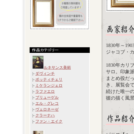
1830年～19
ジャコブ・カミーユ
1830年カ
ルネサンス美術
サロ。印象派
|-
ダヴィンチ
まとめ役だ
|-
ボッティチェリ
き、展覧会
|-
ミケランジェロ
続けた唯一
|-
ラファエロ
|-
ブリューゲル
彼の描く風
|-
エル・グレコ
|-
ヴェロネーゼ
|-
クラーナハ
|-
ファン・エイク