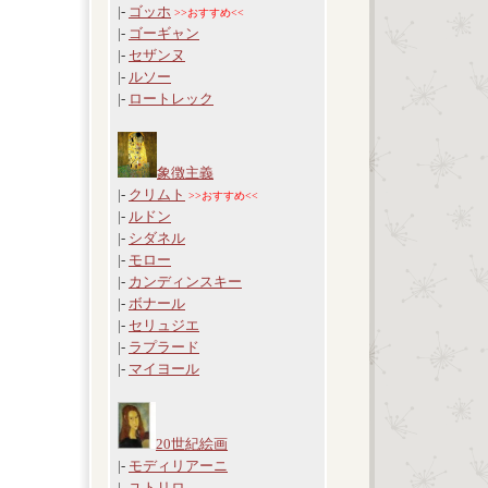
|-
ゴッホ
>>おすすめ<<
|-
ゴーギャン
|-
セザンヌ
|-
ルソー
|-
ロートレック
象徴主義
|-
クリムト
>>おすすめ<<
|-
ルドン
|-
シダネル
|-
モロー
|-
カンディンスキー
|-
ボナール
|-
セリュジエ
|-
ラプラード
|-
マイヨール
20世紀絵画
|-
モディリアーニ
|-
ユトリロ