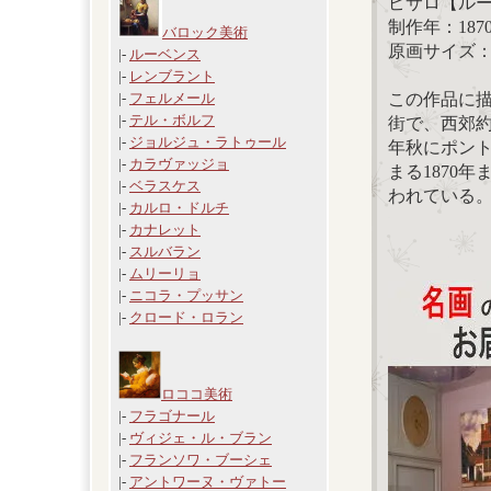
ピサロ【ルー
制作年：187
バロック美術
原画サイズ：43
|-
ルーベンス
|-
レンブラント
この作品に
|-
フェルメール
|-
テル・ボルフ
街で、西郊約
|-
ジョルジュ・ラトゥール
年秋にポン
|-
カラヴァッジョ
まる1870
|-
ベラスケス
われている
|-
カルロ・ドルチ
|-
カナレット
|-
スルバラン
|-
ムリーリョ
|-
ニコラ・プッサン
|-
クロード・ロラン
ロココ美術
|-
フラゴナール
|-
ヴィジェ・ル・ブラン
|-
フランソワ・ブーシェ
|-
アントワーヌ・ヴァトー