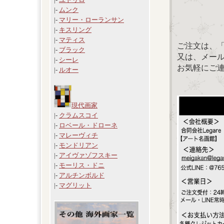
|-
ムンク
|-
マリー・ローランサン
|-
キスリング
|-
マティス
ご注文は、
|-
ブラック
又は、メール：「
|-
シーレ
お気軽にご
|-
ルオー
現代画家
|-
クラムスコイ
|-
ロベール・ドローネ
|-
マレーヴィチ
|-
モンドリアン
|-
アイヴァゾフスキー
|-
モーリス・ドニ
|-
アルチンボルド
|-
マグリット