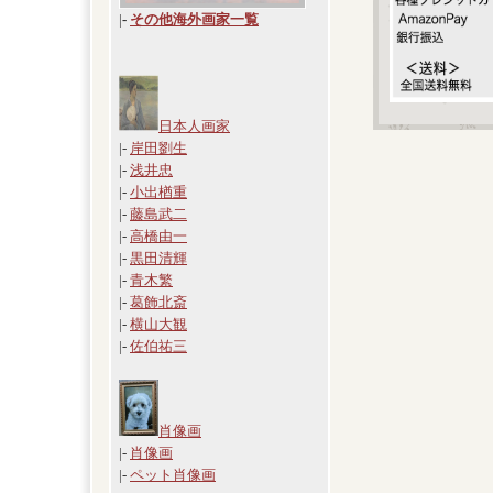
|
-
その他海外画家一覧
日本人画家
|-
岸田劉生
|-
浅井忠
|-
小出楢重
|-
藤島武二
|-
高橋由一
|-
黒田清輝
|-
青木繁
|-
葛飾北斎
|-
横山大観
|-
佐伯祐三
肖像画
|-
肖像画
|-
ペット肖像画