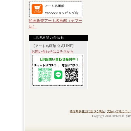
絵画販売アート名画館（ヤフー
店）
【アート名画館 公式LINE】
お問い合わせはコチラから
特定商取引法に基づく表記
|
支払い方法につい
Copyright 2008-2026 絵画