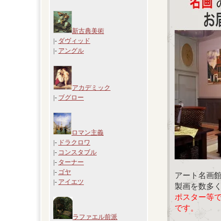
新古典美術
|-
ダヴィッド
|-
アングル
アカデミック
|-
ブグロー
ロマン主義
|-
ドラクロワ
|-
コンスタブル
|-
ターナー
|-
ゴヤ
アート名画
|-
アイエツ
製画を数多
ポスター等
です。
ラファエル前派