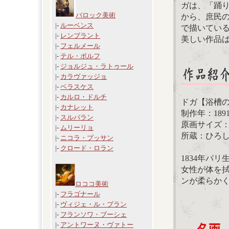
ガは、「踊
バロック美術
から、庶民
|-
ルーベンス
で描いてい
|-
レンブラント
美しい作品
|-
フェルメール
|-
テル・ボルフ
|-
ジョルジュ・ラトゥール
|-
カラヴァッジョ
|-
ベラスケス
|-
カルロ・ドルチ
ドガ【浴槽
|-
カナレット
制作年：189
|-
スルバラン
原画サイズ：71
|-
ムリーリョ
所蔵：ひろ
|-
ニコラ・プッサン
|-
クロード・ロラン
1834年パ
女性が体を
ンが柔らか
ロココ美術
|-
フラゴナール
|-
ヴィジェ・ル・ブラン
|-
フランソワ・ブーシェ
|-
アントワーヌ・ヴァトー