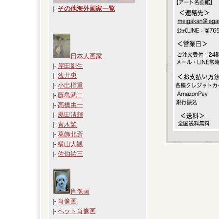
|
-
その他海外画家一覧
日本人画家
|-
岸田劉生
|-
浅井忠
|-
小出楢重
|-
藤島武二
|-
高橋由一
|-
黒田清輝
|-
青木繁
|-
葛飾北斎
|-
横山大観
|-
佐伯祐三
肖像画
|-
肖像画
|-
ペット肖像画