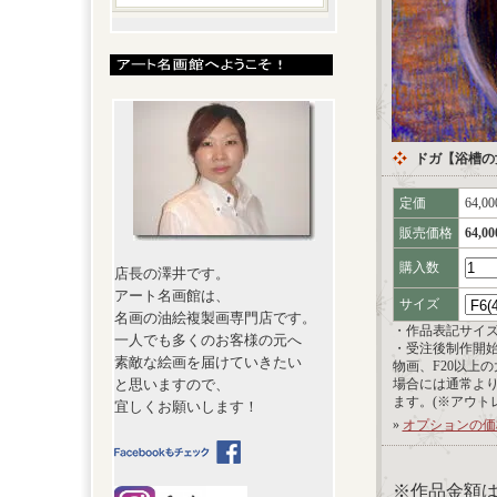
ドガ【浴槽の
定価
64,0
販売価格
64,0
購入数
店長の澤井です。
アート名画館は、
サイズ
名画の油絵複製画専門店です。
・作品表記サイ
一人でも多くのお客様の元へ
・受注後制作開
素敵な絵画を届けていきたい
物画、F20以上
と思いますので、
場合には通常よ
ます。(※アウト
宜しくお願いします！
»
オプションの価
※作品金額