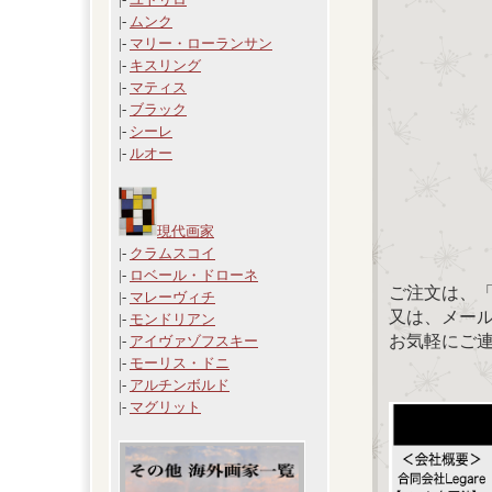
|-
ムンク
|-
マリー・ローランサン
|-
キスリング
|-
マティス
|-
ブラック
|-
シーレ
|-
ルオー
現代画家
|-
クラムスコイ
|-
ロベール・ドローネ
ご注文は、
|-
マレーヴィチ
又は、メール：「
|-
モンドリアン
お気軽にご
|-
アイヴァゾフスキー
|-
モーリス・ドニ
|-
アルチンボルド
|-
マグリット