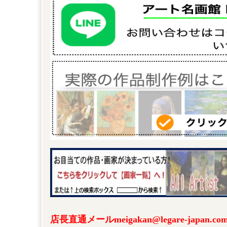
店長直通メールmeigakan@legare-japa