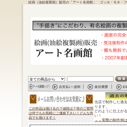
絵画（油絵複製画）販売の「アート名画館」 ゴッホ・モネ・フ
当店で制作した過
ります。
この作品は描けるの？値段は？等のご質問
どのように仕上が
は何でもお気軽にご連絡下さい！どんな作
い！
品でも描けます！
→→実際の制作例