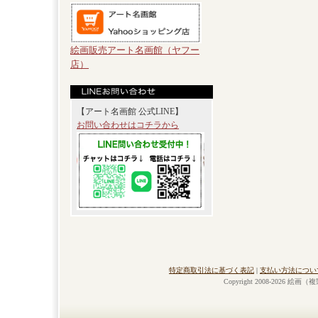
絵画販売アート名画館（ヤフー
店）
【アート名画館 公式LINE】
お問い合わせはコチラから
特定商取引法に基づく表記
|
支払い方法につい
Copyright 2008-2026 絵画