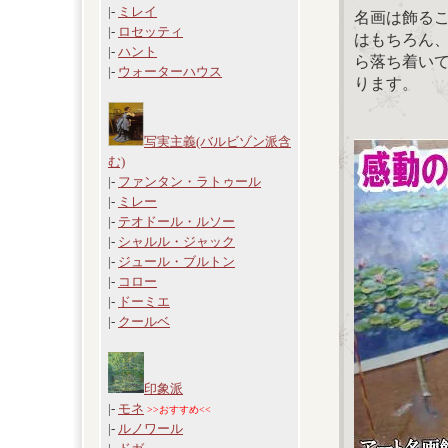
|-
ミレイ
名画は飾る
|-
ロセッティ
はもちろん
|-
ハント
ら落ち着い
|-
ウォーターハウス
ります。
写実主義(バルビゾン派含
む)
|-
ファンタン・ラトゥール
|-
ミレー
|-
テオドール・ルソー
|-
シャルル・ジャック
|-
ジュール・ブルトン
|-
コロー
|-
ドーミエ
|-
クールベ
印象派
|-
モネ
>>おすすめ<<
|-
ルノワール