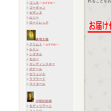
れることを
|-
ゴッホ
>>おすすめ<<
|-
ゴーギャン
|-
セザンヌ
|-
ルソー
|-
ロートレック
象徴主義
|-
クリムト
>>おすすめ<<
|-
ルドン
|-
シダネル
|-
モロー
|-
カンディンスキー
|-
ボナール
|-
セリュジエ
|-
ラプラード
|-
マイヨール
20世紀絵画
|-
モディリアーニ
|-
ユトリロ