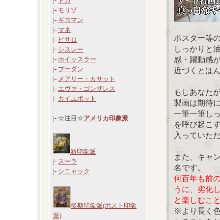
|-
ドガ
|-
モリゾ
|-
ギヨマン
|-
マネ
ポスター等
|-
ピサロ
しっかりと
|-
シスレー
感・躍動感
|-
ホイッスラー
|-
ブーダン
近づくとほ
|-
メアリー・カサット
|-
エヴァ・ゴンザレス
もしあなた
|-
カイユボット
製画は期待
一筆一筆し
|- ☆注目☆
アメリカ印象派
を呼び起こ
入っていた
新印象派
また、キャ
|-
スーラ
名です。
|-
シニャック
何百年も前
うに、劣化
と楽しむこ
後期印象派(ポスト印象
※より長く
派)