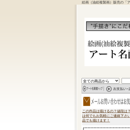
絵画（油絵複製画）販売の「
この作品は描けるの？値段は
は何でもお気軽にご連絡下さ
品でも描けます！