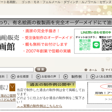
アート名画館」 ゴッホ・モネ・フェルメール・ダヴィンチ・ルノワール・セザンヌ
当店で制作した過去の制作例は全て掲載してお
ります。
？等のご質問
どのように仕上がるか過去の制作例をご覧下さ
い！どんな作
い！
→→実際の制作例はこちらから