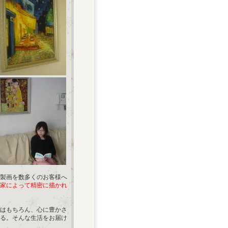
製画を数多くのお客様へ
家によって精密に描かれ
はもちろん、心に豊かさ
る。そんな生活をお届け