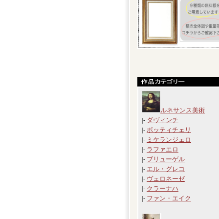
ルネサンス美術
|-
ダヴィンチ
|-
ボッティチェリ
|-
ミケランジェロ
|-
ラファエロ
|-
ブリューゲル
|-
エル・グレコ
|-
ヴェロネーゼ
|-
クラーナハ
|-
ファン・エイク