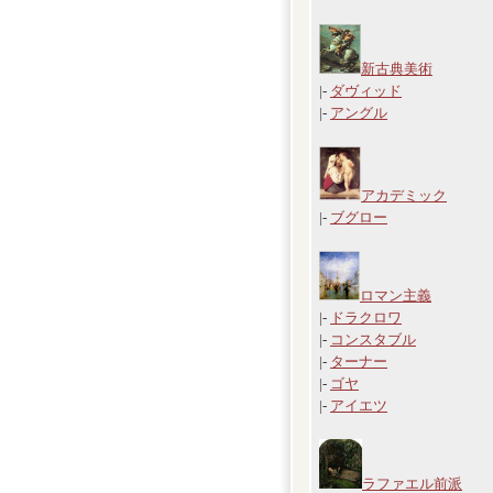
新古典美術
|-
ダヴィッド
|-
アングル
アカデミック
|-
ブグロー
ロマン主義
|-
ドラクロワ
|-
コンスタブル
|-
ターナー
|-
ゴヤ
|-
アイエツ
ラファエル前派