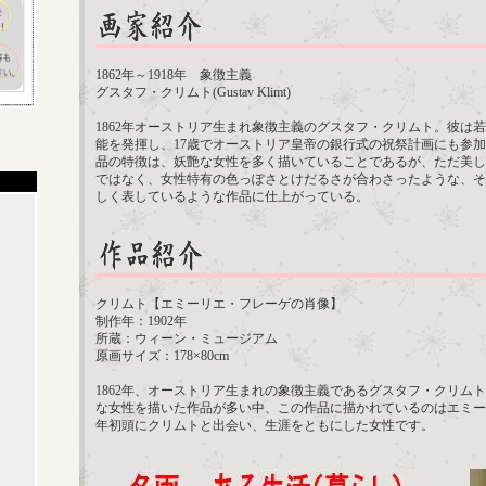
1862年～1918年 象徴主義
グスタフ・クリムト(Gustav Klimt)
1862年オーストリア生まれ象徴主義のグスタフ・クリムト。彼は
能を発揮し、17歳でオーストリア皇帝の銀行式の祝祭計画にも参
品の特徴は、妖艶な女性を多く描いていることであるが、ただ美し
ではなく、女性特有の色っぽさとけだるさが合わさったような、そ
しく表しているような作品に仕上がっている。
クリムト【エミーリエ・フレーゲの肖像】
制作年：1902年
所蔵：ウィーン・ミュージアム
原画サイズ：178×80cm
1862年、オーストリア生まれの象徴主義であるグスタフ・クリム
な女性を描いた作品が多い中、この作品に描かれているのはエミーリ
年初頭にクリムトと出会い、生涯をともにした女性です。