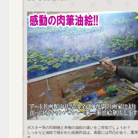
ポスター等の印刷物と本物の油絵の違いをご存知でしょうか？
しっかりと油絵で描かれた絵画作品は、表面には凹凸があり、重厚
す。