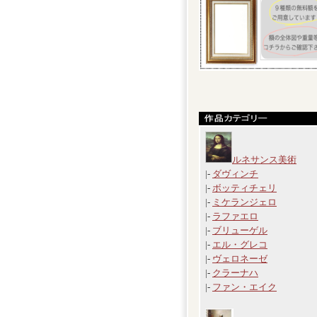
ルネサンス美術
|-
ダヴィンチ
|-
ボッティチェリ
|-
ミケランジェロ
|-
ラファエロ
|-
ブリューゲル
|-
エル・グレコ
|-
ヴェロネーゼ
|-
クラーナハ
|-
ファン・エイク