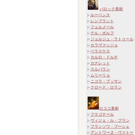
バロック美術
|-
ルーベンス
|-
レンブラント
|-
フェルメール
|-
テル・ボルフ
|-
ジョルジュ・ラトゥール
|-
カラヴァッジョ
|-
ベラスケス
|-
カルロ・ドルチ
|-
カナレット
|-
スルバラン
|-
ムリーリョ
|-
ニコラ・プッサン
|-
クロード・ロラン
ロココ美術
|-
フラゴナール
|-
ヴィジェ・ル・ブラン
|-
フランソワ・ブーシェ
|-
アントワーヌ・ヴァトー