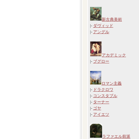
新古典美術
|-
ダヴィッド
|-
アングル
アカデミック
|-
ブグロー
ロマン主義
|-
ドラクロワ
|-
コンスタブル
|-
ターナー
|-
ゴヤ
|-
アイエツ
ラファエル前派