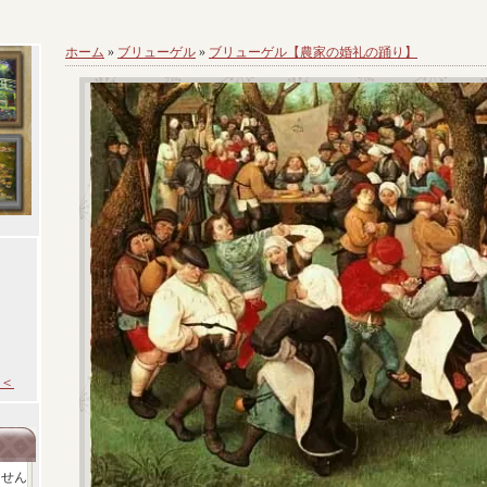
ホーム
»
ブリューゲル
»
ブリューゲル【農家の婚礼の踊り】
＜
ません