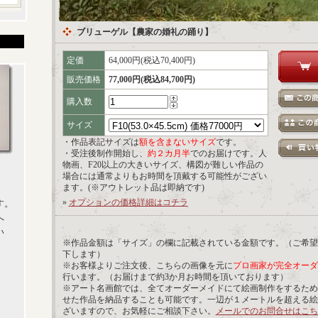
ブリューゲル【農家の婚礼の踊り】
定価
64,000円(税込70,400円)
販売価格
77,000円(税込84,700円)
購入数
サイズ
・作品表記サイズは
額を含まないサイズ
です。
・受注後制作開始し、
約２カ月半
でのお届けです。人
物画、F20以上の大きいサイズ、構図が難しい作品の
場合には通常よりもお時間を頂戴する可能性がござい
ます。(※アウトレット品は即納です)
»
オプションの価格詳細はコチラ
す。
へ
い
※作品金額は「サイズ」の欄に記載されている金額です。（ご希望
下します）
※お客様よりご注文後、こちらの画像を元に
プロ画家が完全オーダ
行います。（お届けまで約3か月お時間を頂いております）
※アート名画館では、全てオーダーメイドにて絵画制作をするため
せた作品を納品することも可能です。一辺が１メートルを超える絵
ざいますので、お気軽にご相談下さい。
メールでのお問合せはこち