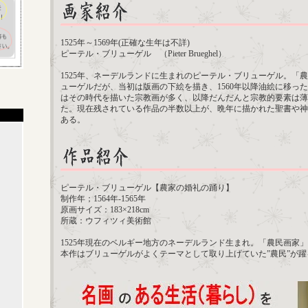
1525年～1569年(正確な生年は不詳)
ピーテル・ブリューゲル （Pieter Brueghel）
1525年、ネーデルランドに生まれのピーテル・ブリューゲル。「
ューゲルだが、当初は版画の下絵を描き、1560年以降油絵に移っ
はその時代を描いた宗教画が多く、以降だんだんと宗教的要素は薄
た。現在残されている作品の半数以上が、晩年に描かれた聖書や神
ある。
ピーテル・ブリューゲル【農家の婚礼の踊り】
制作年；1564年-1565年
原画サイズ：183×218cm
所蔵：ウフィツィ美術館
1525年現在のベルギー地方のネーデルランド生まれ。「農民画家
本作はブリューゲルがよくテーマとして取り上げていた”農民”が