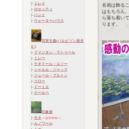
|-
ミレイ
名画は飾る
|-
ロセッティ
はもちろん
|-
ハント
ら落ち着い
|-
ウォーターハウス
ります。
写実主義(バルビゾン派含
む)
|-
ファンタン・ラトゥール
|-
ミレー
|-
テオドール・ルソー
|-
シャルル・ジャック
|-
ジュール・ブルトン
|-
コロー
|-
ドーミエ
|-
クールベ
印象派
|-
モネ
>>おすすめ<<
|-
ルノワール