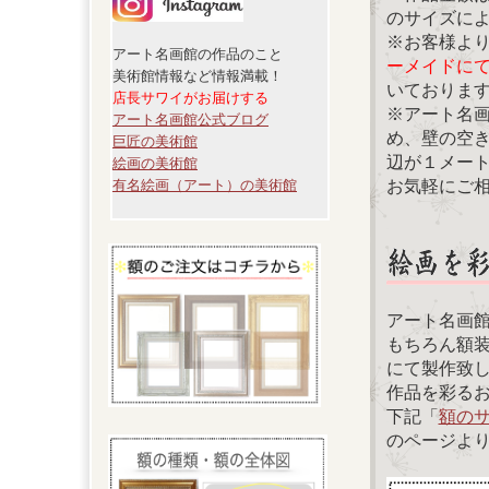
のサイズに
※お客様よ
アート名画館の作品のこと
ーメイドに
美術館情報など情報満載！
いておりま
店長サワイがお届けする
※アート名
アート名画館公式ブログ
め、壁の空
巨匠の美術館
辺が１メー
絵画の美術館
お気軽にご
有名絵画（アート）の美術館
アート名画
もちろん額
にて製作致
作品を彩る
下記「
額の
のページよ