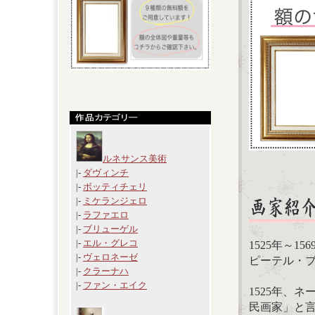
ルネサンス美術
|-
ダヴィンチ
|-
ボッティチェリ
|-
ミケランジェロ
|-
ラファエロ
|-
ブリューゲル
|-
エル・グレコ
1525年～1
|-
ヴェロネーゼ
ピーテル・ブリュ
|-
クラーナハ
|-
ファン・エイク
1525年、
民画家」と