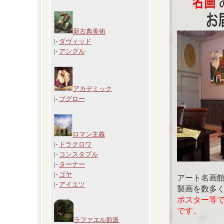
新古典美術
|-
ダヴィッド
|-
アングル
アカデミック
|-
ブグロー
ロマン主義
|-
ドラクロワ
|-
コンスタブル
|-
ターナー
|-
ゴヤ
アート名画
|-
アイエツ
製画を数多
ポスター等
です。
ラファエル前派