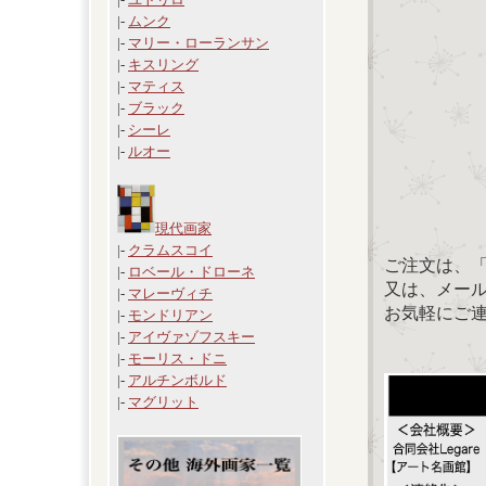
|-
ムンク
|-
マリー・ローランサン
|-
キスリング
|-
マティス
|-
ブラック
|-
シーレ
|-
ルオー
現代画家
|-
クラムスコイ
ご注文は、
|-
ロベール・ドローネ
又は、メール：「
|-
マレーヴィチ
お気軽にご
|-
モンドリアン
|-
アイヴァゾフスキー
|-
モーリス・ドニ
|-
アルチンボルド
|-
マグリット