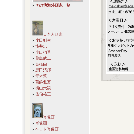
|
-
その他海外画家一覧
日本人画家
|-
岸田劉生
|-
浅井忠
|-
小出楢重
|-
藤島武二
|-
高橋由一
|-
黒田清輝
|-
青木繁
|-
葛飾北斎
|-
横山大観
|-
佐伯祐三
肖像画
|-
肖像画
|-
ペット肖像画