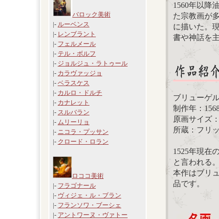
1560年以
バロック美術
た宗教画が
|-
ルーベンス
に描いた。
|-
レンブラント
書や神話を
|-
フェルメール
|-
テル・ボルフ
|-
ジョルジュ・ラトゥール
|-
カラヴァッジョ
|-
ベラスケス
|-
カルロ・ドルチ
ブリューゲ
|-
カナレット
制作年：156
|-
スルバラン
原画サイズ：20
|-
ムリーリョ
所蔵：フリ
|-
ニコラ・プッサン
|-
クロード・ロラン
1525年現
と言われる
本作はブリ
ロココ美術
品です。
|-
フラゴナール
|-
ヴィジェ・ル・ブラン
|-
フランソワ・ブーシェ
|-
アントワーヌ・ヴァトー