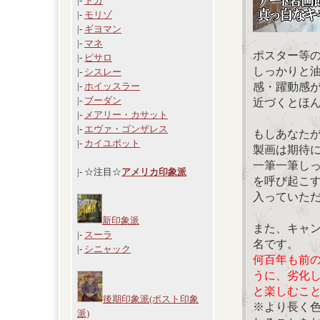
|-
ドガ
|-
モリゾ
|-
ギヨマン
|-
マネ
ポスター等
|-
ピサロ
しっかりと
|-
シスレー
感・躍動感
|-
ホイッスラー
|-
ブーダン
近づくとほ
|-
メアリー・カサット
|-
エヴァ・ゴンザレス
もしあなた
|-
カイユボット
製画は期待
一筆一筆し
|- ☆注目☆
アメリカ印象派
を呼び起こ
入っていた
新印象派
また、キャ
|-
スーラ
名です。
|-
シニャック
何百年も前
うに、劣化
と楽しむこ
後期印象派(ポスト印象
※より長く
派)