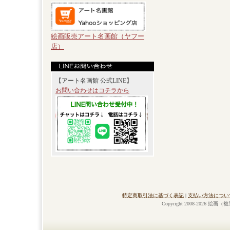
絵画販売アート名画館（ヤフー
店）
【アート名画館 公式LINE】
お問い合わせはコチラから
特定商取引法に基づく表記
|
支払い方法につい
Copyright 2008-2026 絵画