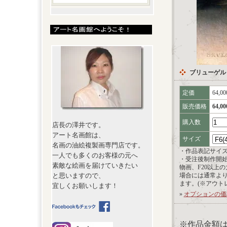
ブリューゲル
定価
64,0
販売価格
64,0
購入数
店長の澤井です。
アート名画館は、
サイズ
名画の油絵複製画専門店です。
・作品表記サイ
一人でも多くのお客様の元へ
・受注後制作開
素敵な絵画を届けていきたい
物画、F20以上
と思いますので、
場合には通常よ
ます。(※アウト
宜しくお願いします！
»
オプションの価
※作品金額