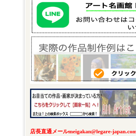
店長直通メールmeigakan@legare-japa