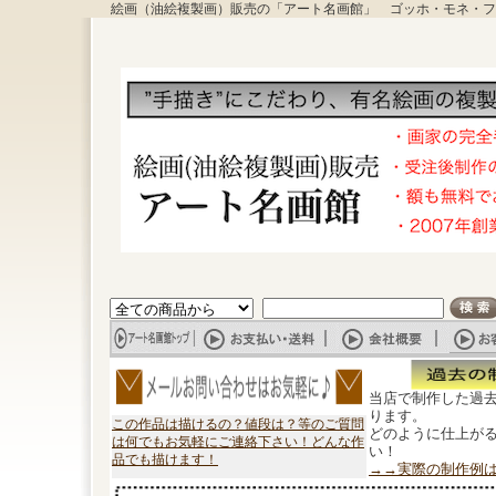
絵画（油絵複製画）販売の「アート名画館」 ゴッホ・モネ・フ
当店で制作した過
ります。
この作品は描けるの？値段は？等のご質問
どのように仕上が
は何でもお気軽にご連絡下さい！どんな作
い！
品でも描けます！
→→実際の制作例