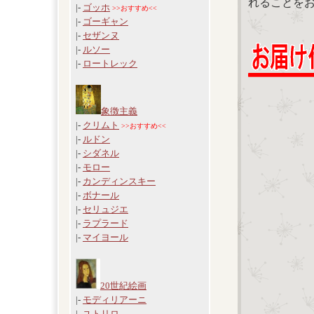
れることを
|-
ゴッホ
>>おすすめ<<
|-
ゴーギャン
|-
セザンヌ
|-
ルソー
|-
ロートレック
象徴主義
|-
クリムト
>>おすすめ<<
|-
ルドン
|-
シダネル
|-
モロー
|-
カンディンスキー
|-
ボナール
|-
セリュジエ
|-
ラプラード
|-
マイヨール
20世紀絵画
|-
モディリアーニ
|-
ユトリロ