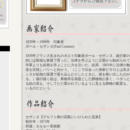
1839年～1906年 印象派
ポール・セザンヌ(Paul Cezanne)
1839年フランス生まれのポスト印象派ポール・セザンヌ。銀行家
的には裕福な家庭で育った。法律を学ぶように父親から勧められて
学業よりも絵画を学ぶことに力を注いだ。結局、1861年に法律の
道を目指しパリへと向かう。（ここで出会った画家ピサロとは良き
ンヌが絵画の落選で落ち込んだりしたときに、彼を救い出したのが
る。）彼の描く絵は、果物等を画題とした静物画が多く、ベタっと
る絵の具も、そしてただ置かれているように見える静物の配置も、
いるのだという。
セザンヌ【デルフト柄の花瓶にいけられた花束】
制作年：1873年
所蔵：オルセー美術館