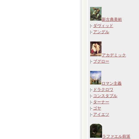
新古典美術
|-
ダヴィッド
|-
アングル
アカデミック
|-
ブグロー
ロマン主義
|-
ドラクロワ
|-
コンスタブル
|-
ターナー
|-
ゴヤ
|-
アイエツ
ラファエル前派