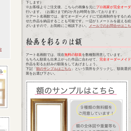
下します）
※お客様よりご注文後、こちらの画像を元に
プロ画家が完全オーダ
行います。（お届けまで約2か月お時間を頂いております）
※アート名画館では、全てオーダーメイドにて絵画制作をするため
せた作品を納品することも可能です。一辺が１メートルを超える絵
ざいますので、お気軽にご相談下さい。
メールでのお問合せはこち
館
アート名画館では、現在
無料の額装
を数種類用意しています。
もちろん額装も出来上がった作品に合わせて、
完全オーダーメイド
作品を彩るお好みの額装をしてあげましょう。
下記「
額のサンプルはこちら
」という箇所をクリックし、額装選択
装をお選び下さい。