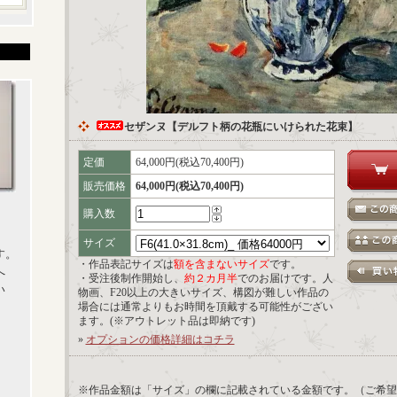
セザンヌ【デルフト柄の花瓶にいけられた花束】
定価
64,000円(税込70,400円)
販売価格
64,000円(税込70,400円)
購入数
サイズ
す。
・作品表記サイズは
額を含まないサイズ
です。
へ
・受注後制作開始し、
約２カ月半
でのお届けです。人
い
物画、F20以上の大きいサイズ、構図が難しい作品の
場合には通常よりもお時間を頂戴する可能性がござい
ます。(※アウトレット品は即納です)
»
オプションの価格詳細はコチラ
※作品金額は「サイズ」の欄に記載されている金額です。（ご希望