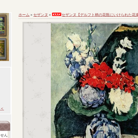
ホーム
»
セザンヌ
»
セザンヌ【デルフト柄の花瓶にいけられた花
＜
ません