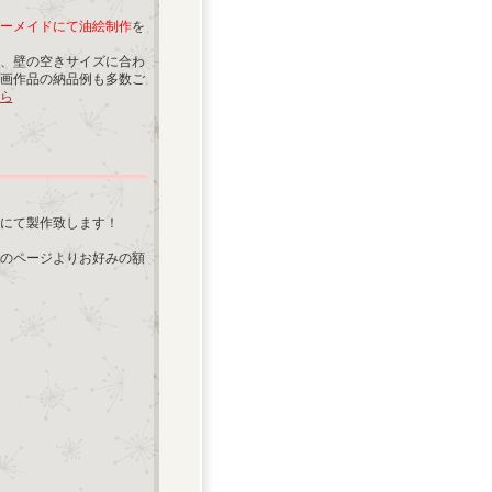
ーメイドにて油絵制作
を
、壁の空きサイズに合わ
画作品の納品例も多数ご
ら
にて製作致します！
のページよりお好みの額