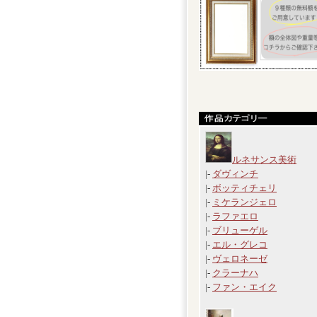
ルネサンス美術
|-
ダヴィンチ
|-
ボッティチェリ
|-
ミケランジェロ
|-
ラファエロ
|-
ブリューゲル
|-
エル・グレコ
|-
ヴェロネーゼ
|-
クラーナハ
|-
ファン・エイク