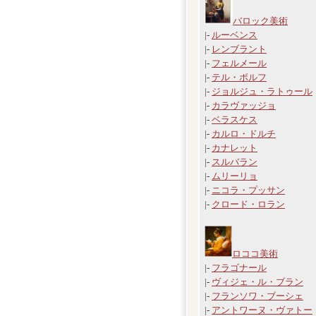
バロック美術
|-
ルーベンス
|-
レンブラント
|-
フェルメール
|-
テル・ボルフ
|-
ジョルジュ・ラトゥール
|-
カラヴァッジョ
|-
ベラスケス
|-
カルロ・ドルチ
|-
カナレット
|-
スルバラン
|-
ムリーリョ
|-
ニコラ・プッサン
|-
クロード・ロラン
ロココ美術
|-
フラゴナール
|-
ヴィジェ・ル・ブラン
|-
フランソワ・ブーシェ
|-
アントワーヌ・ヴァトー