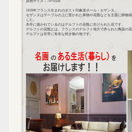
原画サイズ：74×93cm
1839年フランス生まれのポスト印象派ポール・セザンヌ。
セザンヌはテーブルの上に置かれた果物や花瓶などを主題に静物画
した。
本作に描かれているのはデルフトの花瓶に生けられた花です。
デルフトの花瓶とは、フランスのデルフト地方で作られた陶器の花
デルフトは非常に有名な焼き物の地です。