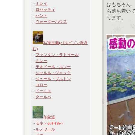
|-
ミレイ
はもちろん
|-
ロセッティ
ら落ち着い
|-
ハント
ります。
|-
ウォーターハウス
写実主義(バルビゾン派含
む)
|-
ファンタン・ラトゥール
|-
ミレー
|-
テオドール・ルソー
|-
シャルル・ジャック
|-
ジュール・ブルトン
|-
コロー
|-
ドーミエ
|-
クールベ
印象派
|-
モネ
>>おすすめ<<
|-
ルノワール