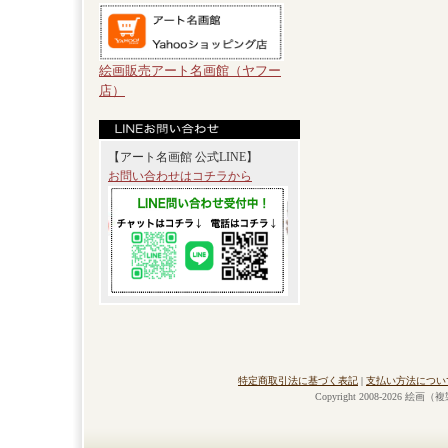
絵画販売アート名画館（ヤフー
店）
【アート名画館 公式LINE】
お問い合わせはコチラから
特定商取引法に基づく表記
|
支払い方法につい
Copyright 2008-2026 絵画