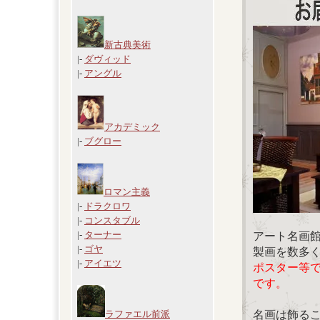
新古典美術
|-
ダヴィッド
|-
アングル
アカデミック
|-
ブグロー
ロマン主義
|-
ドラクロワ
|-
コンスタブル
|-
ターナー
アート名画
|-
ゴヤ
製画を数多
|-
アイエツ
ポスター等
です。
名画は飾る
ラファエル前派