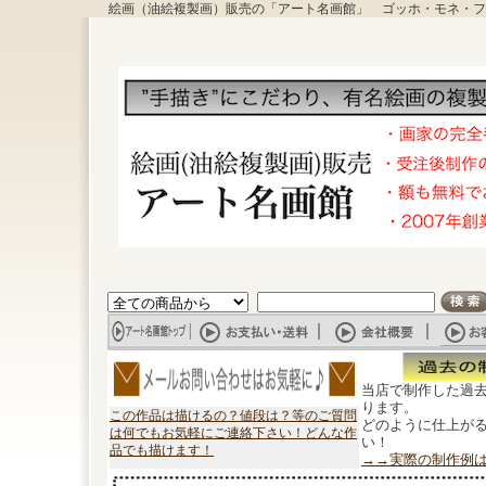
絵画（油絵複製画）販売の「アート名画館」 ゴッホ・モネ・フ
当店で制作した過
ります。
この作品は描けるの？値段は？等のご質問
どのように仕上が
は何でもお気軽にご連絡下さい！どんな作
い！
品でも描けます！
→→実際の制作例