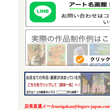
店長直通メールmeigakan@legare-japa