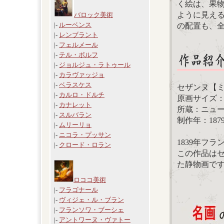
く絵は、果
ように見え
バロック美術
|-
ルーベンス
の配置も、
|-
レンブラント
|-
フェルメール
|-
テル・ボルフ
|-
ジョルジュ・ラトゥール
|-
カラヴァッジョ
|-
ベラスケス
セザンヌ【
|-
カルロ・ドルチ
原画サイズ：50.
|-
カナレット
所蔵：ニュ
|-
スルバラン
制作年：187
|-
ムリーリョ
|-
ニコラ・プッサン
1839年フ
|-
クロード・ロラン
この作品は
た静物画で
ロココ美術
|-
フラゴナール
|-
ヴィジェ・ル・ブラン
|-
フランソワ・ブーシェ
|-
アントワーヌ・ヴァトー