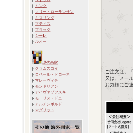
|-
ムンク
|-
マリー・ローランサン
|-
キスリング
|-
マティス
|-
ブラック
|-
シーレ
|-
ルオー
現代画家
|-
クラムスコイ
ご注文は、
|-
ロベール・ドローネ
又は、メール：「
|-
マレーヴィチ
お気軽にご
|-
モンドリアン
|-
アイヴァゾフスキー
|-
モーリス・ドニ
|-
アルチンボルド
|-
マグリット