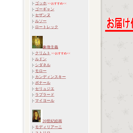
|-
ゴッホ
>>おすすめ<<
|-
ゴーギャン
|-
セザンヌ
|-
ルソー
|-
ロートレック
象徴主義
|-
クリムト
>>おすすめ<<
|-
ルドン
|-
シダネル
|-
モロー
|-
カンディンスキー
|-
ボナール
|-
セリュジエ
|-
ラプラード
|-
マイヨール
20世紀絵画
|-
モディリアーニ
|-
ユトリロ