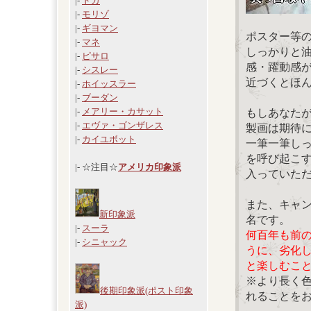
|-
ドガ
|-
モリゾ
|-
ギヨマン
ポスター等
|-
マネ
しっかりと
|-
ピサロ
感・躍動感
|-
シスレー
近づくとほ
|-
ホイッスラー
|-
ブーダン
|-
メアリー・カサット
もしあなた
|-
エヴァ・ゴンザレス
製画は期待
|-
カイユボット
一筆一筆し
を呼び起こ
|- ☆注目☆
アメリカ印象派
入っていた
また、キャ
新印象派
名です。
|-
スーラ
何百年も前
|-
シニャック
うに、劣化
と楽しむこ
※より長く
後期印象派(ポスト印象
れることを
派)