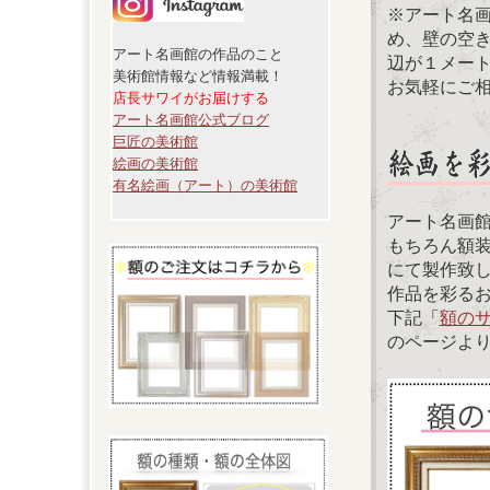
※アート名
め、壁の空
アート名画館の作品のこと
辺が１メー
美術館情報など情報満載！
お気軽にご
店長サワイがお届けする
アート名画館公式ブログ
巨匠の美術館
絵画の美術館
有名絵画（アート）の美術館
アート名画
もちろん額
にて製作致
作品を彩る
下記「
額の
のページよ