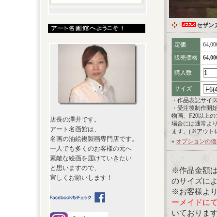
セザン
定価
64,0
販売価格
64,0
購入数
サイズ
・作品表記サイ
・受注後制作開
物画、F20以上
店長の澤井です。
場合には通常よ
アート名画館は、
ます。(※アウト
名画の油絵複製画専門店です。
»
オプションの価
一人でも多くのお客様の元へ
素敵な絵画を届けていきたい
と思いますので、
※作品金額
宜しくお願いします！
のサイズに
※お客様よ
ーメイドに
いておりま