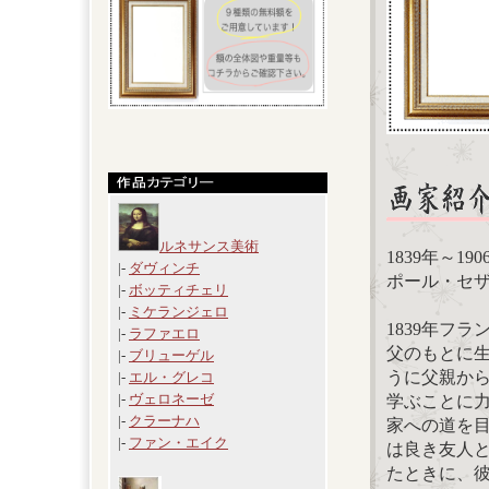
ルネサンス美術
1839年～19
|-
ダヴィンチ
ポール・セザンヌ(
|-
ボッティチェリ
|-
ミケランジェロ
1839年フ
|-
ラファエロ
父のもとに
|-
ブリューゲル
うに父親か
|-
エル・グレコ
|-
ヴェロネーゼ
学ぶことに力
|-
クラーナハ
家への道を
|-
ファン・エイク
は良き友人
たときに、