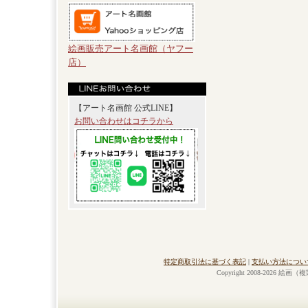
絵画販売アート名画館（ヤフー
店）
【アート名画館 公式LINE】
お問い合わせはコチラから
特定商取引法に基づく表記
|
支払い方法につい
Copyright 2008-2026 絵画