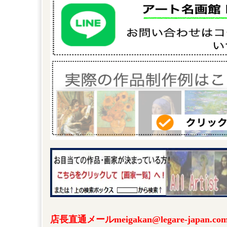
店長直通メールmeigakan@legare-japa