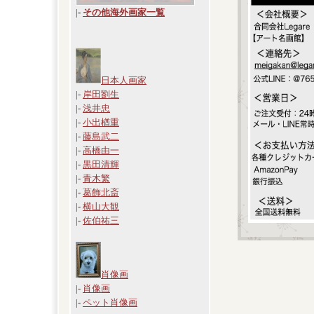
|
-
その他海外画家一覧
日本人画家
|-
岸田劉生
|-
浅井忠
|-
小出楢重
|-
藤島武二
|-
高橋由一
|-
黒田清輝
|-
青木繁
|-
葛飾北斎
|-
横山大観
|-
佐伯祐三
肖像画
|-
肖像画
|-
ペット肖像画