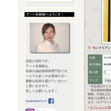
モンドリアン【Ta
定価
64,0
店長の澤井です。
販売価格
64,0
アート名画館は、
名画の油絵複製画専門店です。
購入数
一人でも多くのお客様の元へ
サイズ
素敵な絵画を届けていきたい
と思いますので、
・作品表記サイ
・受注後制作開
宜しくお願いします！
物画、F20以上
場合には通常よ
ます。(※アウト
»
オプションの価