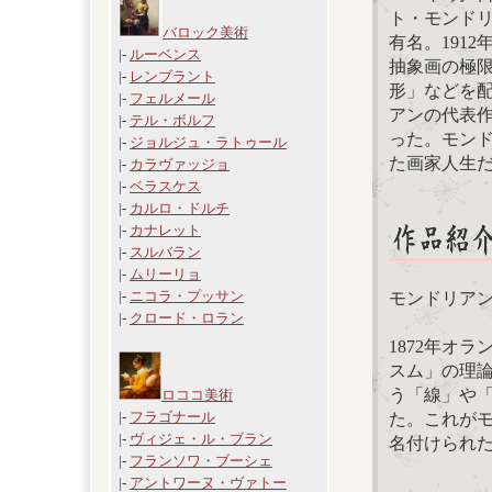
ト・モンド
バロック美術
有名。191
|-
ルーベンス
抽象画の極
|-
レンブラント
形」などを
|-
フェルメール
アンの代表
|-
テル・ボルフ
った。モン
|-
ジョルジュ・ラトゥール
た画家人生
|-
カラヴァッジョ
|-
ベラスケス
|-
カルロ・ドルチ
|-
カナレット
|-
スルバラン
|-
ムリーリョ
|-
ニコラ・プッサン
モンドリアン【T
|-
クロード・ロラン
1872年オ
スム」の理
う「線」や
ロココ美術
|-
フラゴナール
た。これが
|-
ヴィジェ・ル・ブラン
名付けられ
|-
フランソワ・ブーシェ
|-
アントワーヌ・ヴァトー