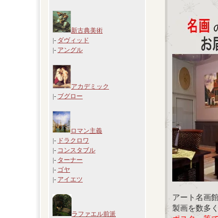
新古典美術
|-
ダヴィッド
|-
アングル
アカデミック
|-
ブグロー
ロマン主義
|-
ドラクロワ
|-
コンスタブル
|-
ターナー
|-
ゴヤ
|-
アイエツ
アート名画
製画を数多
ラファエル前派