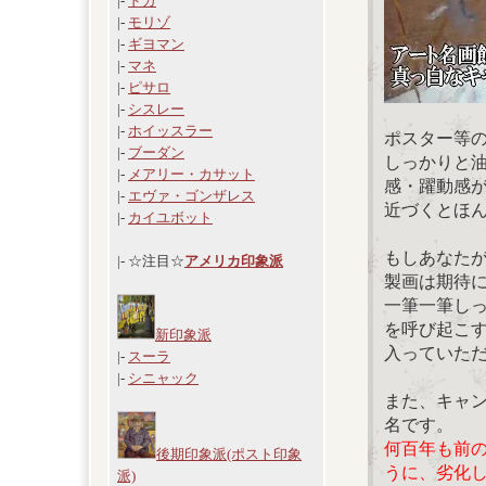
|-
ドガ
|-
モリゾ
|-
ギヨマン
|-
マネ
|-
ピサロ
|-
シスレー
|-
ホイッスラー
ポスター等
|-
ブーダン
しっかりと
|-
メアリー・カサット
感・躍動感
|-
エヴァ・ゴンザレス
近づくとほ
|-
カイユボット
もしあなた
|- ☆注目☆
アメリカ印象派
製画は期待
一筆一筆し
を呼び起こ
新印象派
入っていた
|-
スーラ
|-
シニャック
また、キャ
名です。
何百年も前
後期印象派(ポスト印象
うに、劣化
派)