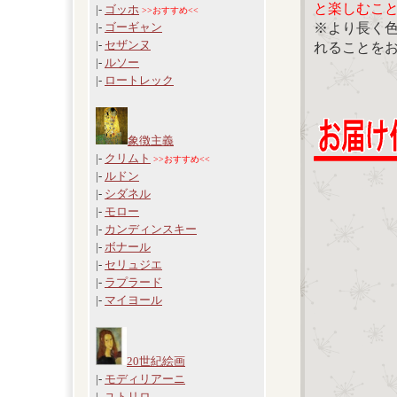
と楽しむこ
|-
ゴッホ
>>おすすめ<<
※より長く
|-
ゴーギャン
|-
セザンヌ
れることを
|-
ルソー
|-
ロートレック
象徴主義
|-
クリムト
>>おすすめ<<
|-
ルドン
|-
シダネル
|-
モロー
|-
カンディンスキー
|-
ボナール
|-
セリュジエ
|-
ラプラード
|-
マイヨール
20世紀絵画
|-
モディリアーニ
|-
ユトリロ