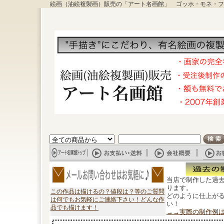
絵画（油絵複製画）販売の「アート名画館」 ゴッホ・モネ・フ
当店で制作した過
ります。
この作品は描けるの？値段は？等のご質問
どのように仕上が
は何でもお気軽にご連絡下さい！どんな作
い！
品でも描けます！
→→実際の制作例