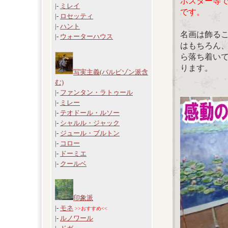
ポスター等
|-
ミレイ
です。
|-
ロセッティ
|-
ハント
名画は飾る
|-
ウォーターハウス
はもちろん
ら落ち着い
ります。
写実主義(バルビゾン派含
む)
|-
ファンタン・ラトゥール
|-
ミレー
|-
テオドール・ルソー
|-
シャルル・ジャック
|-
ジュール・ブルトン
|-
コロー
|-
ドーミエ
|-
クールベ
印象派
|-
モネ
>>おすすめ<<
|-
ルノワール