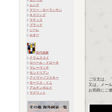
|-
ムンク
|-
マリー・ローランサン
|-
キスリング
|-
マティス
|-
ブラック
|-
シーレ
|-
ルオー
現代画家
|-
クラムスコイ
|-
ロベール・ドローネ
|-
マレーヴィチ
|-
モンドリアン
|-
アイヴァゾフスキー
ご注文は、
|-
モーリス・ドニ
又は、メール：「
|-
アルチンボルド
お気軽にご
|-
マグリット