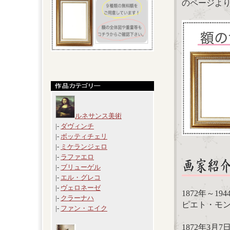
のページよ
ルネサンス美術
|-
ダヴィンチ
|-
ボッティチェリ
|-
ミケランジェロ
|-
ラファエロ
|-
ブリューゲル
|-
エル・グレコ
|-
ヴェロネーゼ
1872年～1
|-
クラーナハ
ピエト・モンドリ
|-
ファン・エイク
1872年3