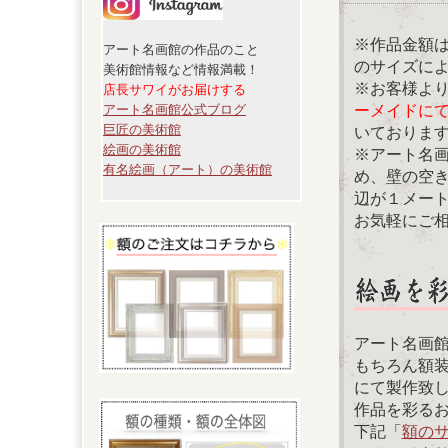
※作品金額
アート名画館の作品のこと
のサイズに
美術館情報など情報満載！
※お客様よ
店長サワイがお届けする
ーメイドに
アート名画館公式ブログ
巨匠の美術館
いておりま
絵画の美術館
※アート名
有名絵画（アート）の美術館
め、壁の空
辺が１メー
お気軽にご
アート名画
もちろん額
にて製作致
作品を彩る
下記「
額の