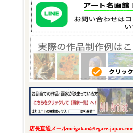
店長直通メールmeigakan@legare-japa