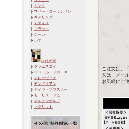
|-
ムンク
|-
マリー・ローランサン
|-
キスリング
|-
マティス
|-
ブラック
|-
シーレ
|-
ルオー
現代画家
|-
クラムスコイ
ご注文は、
|-
ロベール・ドローネ
又は、メール：「
|-
マレーヴィチ
お気軽にご
|-
モンドリアン
|-
アイヴァゾフスキー
|-
モーリス・ドニ
|-
アルチンボルド
|-
マグリット