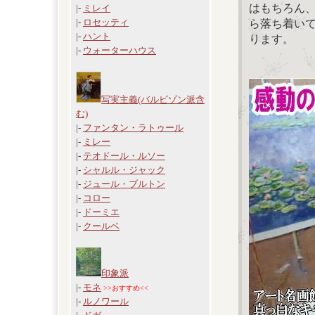
はもちろん
|-
ミレイ
|-
ロセッティ
ら落ち着い
|-
ハント
ります。
|-
ウォーターハウス
写実主義(バルビゾン派含
む)
|-
ファンタン・ラトゥール
|-
ミレー
|-
テオドール・ルソー
|-
シャルル・ジャック
|-
ジュール・ブルトン
|-
コロー
|-
ドーミエ
|-
クールベ
印象派
|-
モネ
>>おすすめ<<
|-
ルノワール