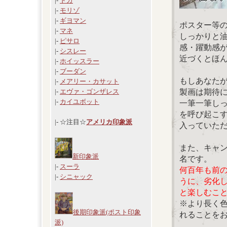
|-
ドガ
|-
モリゾ
|-
ギヨマン
ポスター等
|-
マネ
しっかりと
|-
ピサロ
感・躍動感
|-
シスレー
近づくとほ
|-
ホイッスラー
|-
ブーダン
もしあなた
|-
メアリー・カサット
製画は期待
|-
エヴァ・ゴンザレス
|-
カイユボット
一筆一筆し
を呼び起こ
|- ☆注目☆
アメリカ印象派
入っていた
また、キャ
新印象派
名です。
|-
スーラ
何百年も前
|-
シニャック
うに、劣化
と楽しむこ
※より長く
後期印象派(ポスト印象
れることを
派)