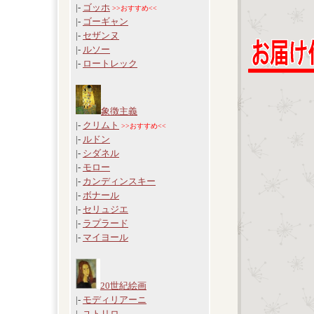
|-
ゴッホ
>>おすすめ<<
|-
ゴーギャン
|-
セザンヌ
|-
ルソー
|-
ロートレック
象徴主義
|-
クリムト
>>おすすめ<<
|-
ルドン
|-
シダネル
|-
モロー
|-
カンディンスキー
|-
ボナール
|-
セリュジエ
|-
ラプラード
|-
マイヨール
20世紀絵画
|-
モディリアーニ
|-
ユトリロ