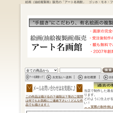
絵画（油絵複製画）販売の「アート名画館」 ゴッホ・モネ・フ
当店で制作した過
ります。
この作品は描けるの？値段は？等のご質問
どのように仕上が
は何でもお気軽にご連絡下さい！どんな作
い！
品でも描けます！
→→実際の制作例