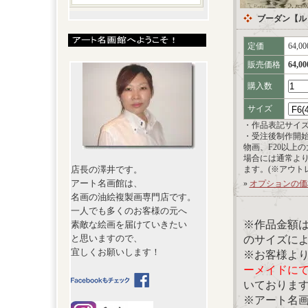
ブーダン【ル
定価
64,0
販売価格
64,0
購入数
サイズ
・作品表記サイ
・受注後制作開
物画、F20以上
場合には通常よ
店長の澤井です。
ます。(※アウト
アート名画館は、
»
オプションの価
名画の油絵複製画専門店です。
一人でも多くのお客様の元へ
※作品金額
素敵な絵画を届けていきたい
と思いますので、
のサイズに
宜しくお願いします！
※お客様よ
ーメイドに
いておりま
※アート名