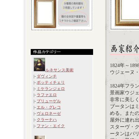
1824年～18
ルネサンス美術
ウジェーヌ・ブ
|-
ダヴィンチ
|-
ボッティチェリ
1824年フ
|-
ミケランジェロ
景画家ウジ
|-
ラファエロ
非常に美しく
|-
ブリューゲル
ブータンは
|-
エル・グレコ
める。また
|-
ヴェロネーゼ
屋外に連れ出
|-
クラーナハ
|-
ファン・エイク
スターヴ・
ータンはパリ