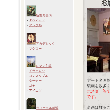
新古典美術
|-
ダヴィッド
|-
アングル
アカデミック
|-
ブグロー
ロマン主義
|-
ドラクロワ
|-
コンスタブル
アート名画
|-
ターナー
製画を数多
|-
ゴヤ
|-
アイエツ
ポスター等
です。
名画は飾る
ラファエル前派