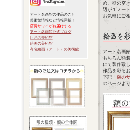
め、壁の空
辺が１メー
アート名画館の作品のこと
お気軽にご
美術館情報など情報満載！
店長サワイがお届けする
アート名画館公式ブログ
巨匠の美術館
絵画の美術館
有名絵画（アート）の美術館
アート名画
もちろん額
にて製作致
作品を彩る
下記「
額の
のページよ