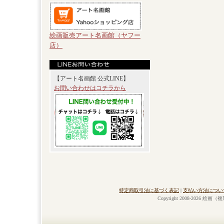
絵画販売アート名画館（ヤフー
店）
【アート名画館 公式LINE】
お問い合わせはコチラから
特定商取引法に基づく表記
|
支払い方法につい
Copyright 2008-2026 絵画