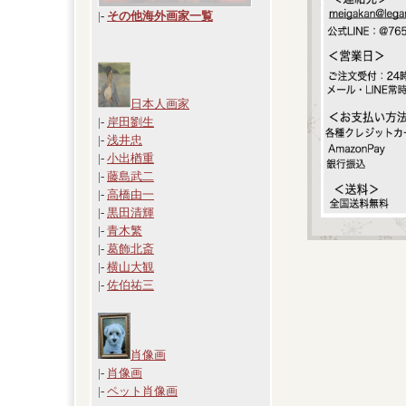
|
-
その他海外画家一覧
日本人画家
|-
岸田劉生
|-
浅井忠
|-
小出楢重
|-
藤島武二
|-
高橋由一
|-
黒田清輝
|-
青木繁
|-
葛飾北斎
|-
横山大観
|-
佐伯祐三
肖像画
|-
肖像画
|-
ペット肖像画