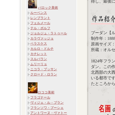
得し、最後に
バロック美術
|-
ルーベンス
|-
レンブラント
|-
フェルメール
|-
テル・ボルフ
ブーダン【
|-
ジョルジュ・ラトゥール
制作年：188
|-
カラヴァッジョ
|-
ベラスケス
原画サイズ：3
|-
カルロ・ドルチ
所蔵：オル
|-
カナレット
|-
スルバラン
1824年フ
|-
ムリーリョ
ダン。この
|-
ニコラ・プッサン
北西部の大
|-
クロード・ロラン
いる都市で
たところか
ロココ美術
|-
フラゴナール
|-
ヴィジェ・ル・ブラン
|-
フランソワ・ブーシェ
|-
アントワーヌ・ヴァトー