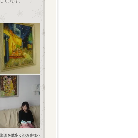
しています。
製画を数多くのお客様へ