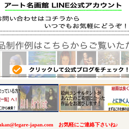
an@legare-japan.com お気軽にご連絡下さいね♪