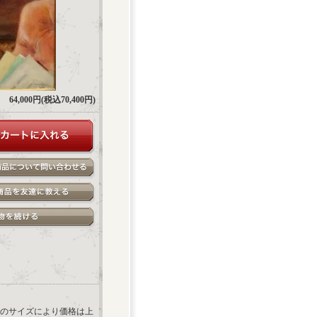
64,000円(税込70,400円)
のサイズにより価格は上