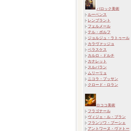
バロック美術
|-
ルーベンス
|-
レンブラント
|-
フェルメール
|-
テル・ボルフ
|-
ジョルジュ・ラトゥール
|-
カラヴァッジョ
|-
ベラスケス
|-
カルロ・ドルチ
|-
カナレット
|-
スルバラン
|-
ムリーリョ
|-
ニコラ・プッサン
|-
クロード・ロラン
ロココ美術
|-
フラゴナール
|-
ヴィジェ・ル・ブラン
|-
フランソワ・ブーシェ
|-
アントワーヌ・ヴァトー