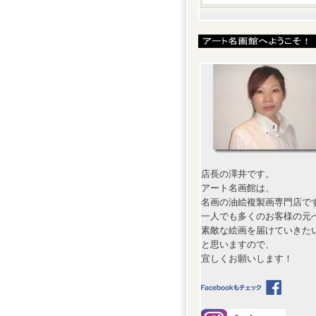
店長の澤井です。
アート名画館は、
名画の油絵複製画専門店で
一人でも多くのお客様の元
素敵な絵画を届けていきた
と思いますので、
宜しくお願いします！