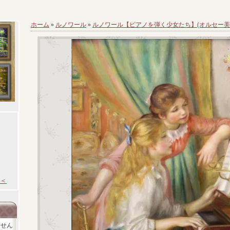
ホーム
»
ルノワール
»
ルノワール【ピアノを弾く少女たち】(オルセー美
＜
ません