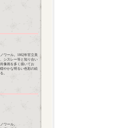
ノワール。1862年官立美
、シスレー等と知り合い
肖像画を多く描いてお
穏やかな明るい色彩の絵
る。
ルノワール。