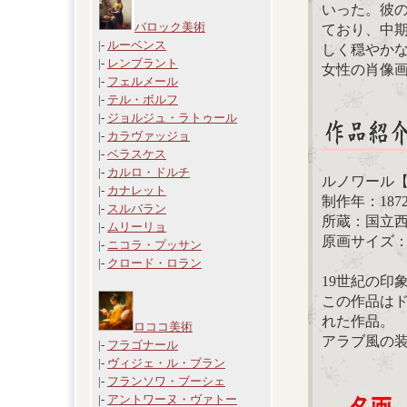
いった。彼
バロック美術
ており、中
|-
ルーベンス
しく穏やか
|-
レンブラント
女性の肖像
|-
フェルメール
|-
テル・ボルフ
|-
ジョルジュ・ラトゥール
|-
カラヴァッジョ
|-
ベラスケス
|-
カルロ・ドルチ
ルノワール
|-
カナレット
制作年：187
|-
スルバラン
所蔵：国立
|-
ムリーリョ
原画サイズ：15
|-
ニコラ・プッサン
|-
クロード・ロラン
19世紀の印
この作品は
れた作品。
ロココ美術
アラブ風の
|-
フラゴナール
|-
ヴィジェ・ル・ブラン
|-
フランソワ・ブーシェ
|-
アントワーヌ・ヴァトー