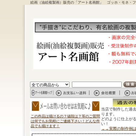
絵画（油絵複製画）販売の「アート名画館」 ゴッホ・モネ・フ
当店で制作した過
ります。
この作品は描けるの？値段は？等のご質問
どのように仕上が
は何でもお気軽にご連絡下さい！どんな作
い！
品でも描けます！
→→実際の制作例