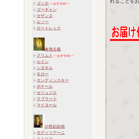
れることを
|-
ゴッホ
>>おすすめ<<
|-
ゴーギャン
|-
セザンヌ
|-
ルソー
|-
ロートレック
象徴主義
|-
クリムト
>>おすすめ<<
|-
ルドン
|-
シダネル
|-
モロー
|-
カンディンスキー
|-
ボナール
|-
セリュジエ
|-
ラプラード
|-
マイヨール
20世紀絵画
|-
モディリアーニ
|-
ユトリロ