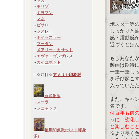
|-
ドガ
|-
モリゾ
|-
ギヨマン
|-
マネ
ポスター等
|-
ピサロ
しっかりと
|-
シスレー
感・躍動感
|-
ホイッスラー
|-
ブーダン
近づくとほ
|-
メアリー・カサット
|-
エヴァ・ゴンザレス
もしあなた
|-
カイユボット
製画は期待
一筆一筆し
|- ☆注目☆
アメリカ印象派
を呼び起こ
入っていた
新印象派
また、キャ
|-
スーラ
名です。
|-
シニャック
何百年も前
うに、劣化
と楽しむこ
後期印象派(ポスト印象
※より長く
派)