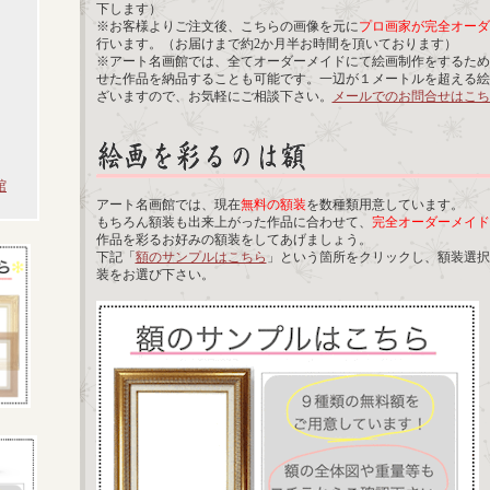
下します）
※お客様よりご注文後、こちらの画像を元に
プロ画家が完全オーダ
行います。（お届けまで約2か月半お時間を頂いております）
※アート名画館では、全てオーダーメイドにて絵画制作をするため
せた作品を納品することも可能です。一辺が１メートルを超える絵
ざいますので、お気軽にご相談下さい。
メールでのお問合せはこち
館
アート名画館では、現在
無料の額装
を数種類用意しています。
もちろん額装も出来上がった作品に合わせて、
完全オーダーメイド
作品を彩るお好みの額装をしてあげましょう。
下記「
額のサンプルはこちら
」という箇所をクリックし、額装選択
装をお選び下さい。