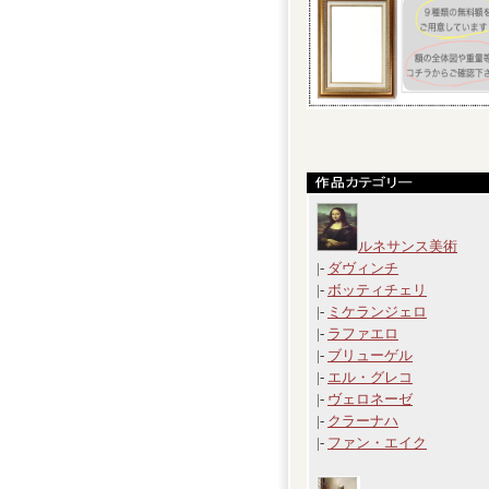
ルネサンス美術
|-
ダヴィンチ
|-
ボッティチェリ
|-
ミケランジェロ
|-
ラファエロ
|-
ブリューゲル
|-
エル・グレコ
|-
ヴェロネーゼ
|-
クラーナハ
|-
ファン・エイク