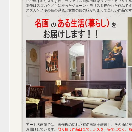
1827年イギリス生まれ、ラファエル前派の画家ダンテ・ガブリエ
本作はスズカケノキに座ったジェーン・モリスを描かれた作品です
スズカケノキの葉の緑色と女性の服の緑が相まって美しい作品です
アート名画館では、著作権の切れた有名画家を厳選し、その油絵複
お届けしています。
取り扱う作品は全て、ポスター等ではなく、画