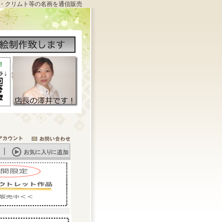
・クリムト等の名画を通信販売