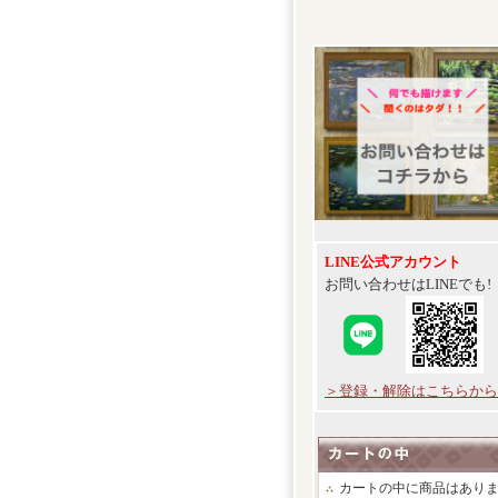
LINE公式アカウント
お問い合わせはLINEでも!
＞登録・解除はこちらから
カートの中に商品はあり