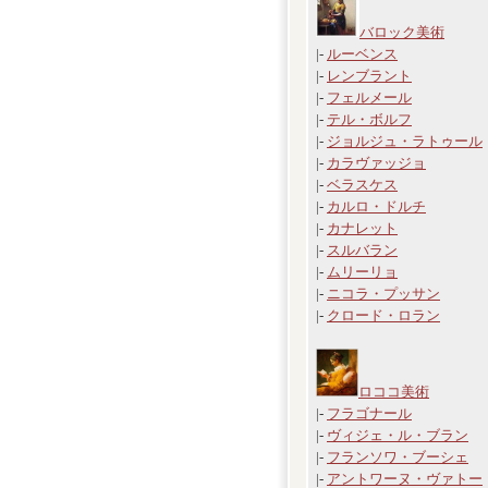
バロック美術
|-
ルーベンス
|-
レンブラント
|-
フェルメール
|-
テル・ボルフ
|-
ジョルジュ・ラトゥール
|-
カラヴァッジョ
|-
ベラスケス
|-
カルロ・ドルチ
|-
カナレット
|-
スルバラン
|-
ムリーリョ
|-
ニコラ・プッサン
|-
クロード・ロラン
ロココ美術
|-
フラゴナール
|-
ヴィジェ・ル・ブラン
|-
フランソワ・ブーシェ
|-
アントワーヌ・ヴァトー