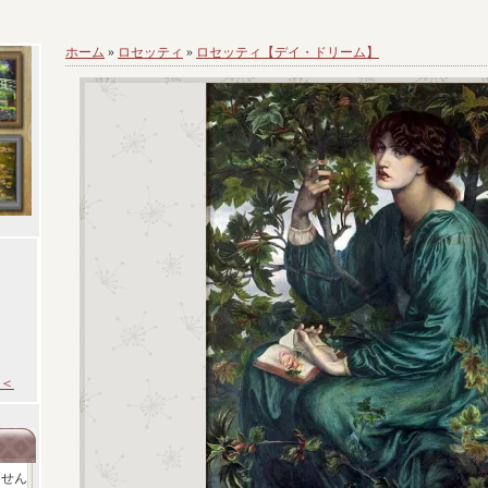
ホーム
»
ロセッティ
»
ロセッティ【デイ・ドリーム】
＜
ません