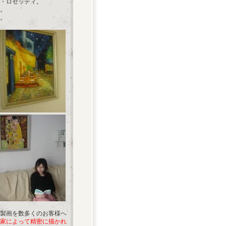
ル・ロセッティ。
。
。
製画を数多くのお客様へ
家によって精密に描かれ