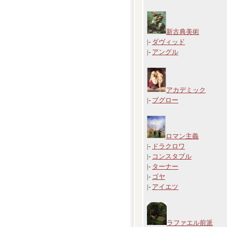
新古典美術
|-
ダヴィッド
|-
アングル
アカデミック
|-
ブグロー
ロマン主義
|-
ドラクロワ
|-
コンスタブル
|-
ターナー
|-
ゴヤ
|-
アイエツ
ラファエル前派