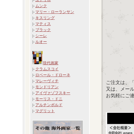
|-
ムンク
|-
マリー・ローランサン
|-
キスリング
|-
マティス
|-
ブラック
|-
シーレ
|-
ルオー
現代画家
|-
クラムスコイ
|-
ロベール・ドローネ
|-
マレーヴィチ
ご注文は、
|-
モンドリアン
又は、メール：「
|-
アイヴァゾフスキー
お気軽にご
|-
モーリス・ドニ
|-
アルチンボルド
|-
マグリット