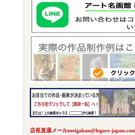
店長直通メールmeigakan@legare-japa