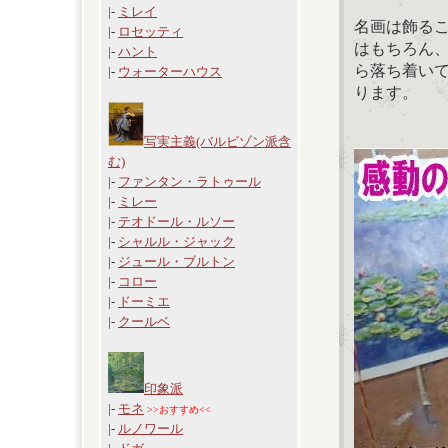
|-
ミレイ
名画は飾る
|-
ロセッティ
はもちろん
|-
ハント
ら落ち着い
|-
ウォーターハウス
ります。
写実主義(バルビゾン派含
む)
|-
ファンタン・ラトゥール
|-
ミレー
|-
テオドール・ルソー
|-
シャルル・ジャック
|-
ジュール・ブルトン
|-
コロー
|-
ドーミエ
|-
クールベ
印象派
|-
モネ
>>おすすめ<<
|-
ルノワール