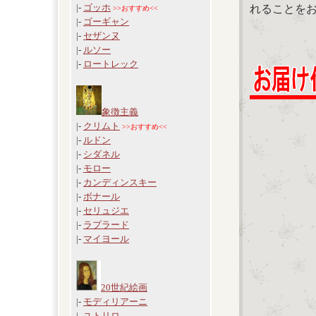
|-
ゴッホ
れることを
>>おすすめ<<
|-
ゴーギャン
|-
セザンヌ
|-
ルソー
|-
ロートレック
象徴主義
|-
クリムト
>>おすすめ<<
|-
ルドン
|-
シダネル
|-
モロー
|-
カンディンスキー
|-
ボナール
|-
セリュジエ
|-
ラプラード
|-
マイヨール
20世紀絵画
|-
モディリアーニ
|-
ユトリロ