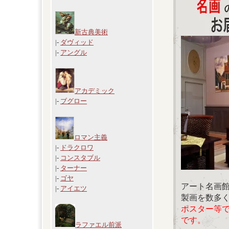
新古典美術
|-
ダヴィッド
|-
アングル
アカデミック
|-
ブグロー
ロマン主義
|-
ドラクロワ
|-
コンスタブル
|-
ターナー
|-
ゴヤ
アート名画
|-
アイエツ
製画を数多
ポスター等
です。
ラファエル前派