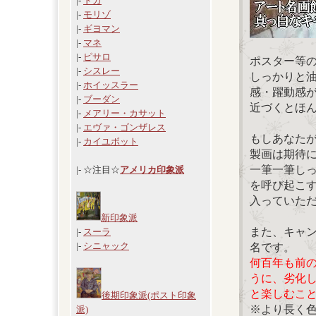
|-
ドガ
|-
モリゾ
|-
ギヨマン
|-
マネ
|-
ピサロ
ポスター等
|-
シスレー
しっかりと
|-
ホイッスラー
感・躍動感
|-
ブーダン
近づくとほ
|-
メアリー・カサット
|-
エヴァ・ゴンザレス
もしあなた
|-
カイユボット
製画は期待
一筆一筆し
|- ☆注目☆
アメリカ印象派
を呼び起こ
入っていた
新印象派
また、キャ
|-
スーラ
|-
シニャック
名です。
何百年も前
うに、劣化
と楽しむこ
後期印象派(ポスト印象
※より長く
派)