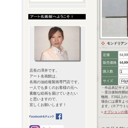
モンドリアン
定価
64,0
販売価格
64,0
店長の澤井です。
購入数
アート名画館は、
サイズ
名画の油絵複製画専門店です。
一人でも多くのお客様の元へ
・作品表記サイ
・受注後制作開
素敵な絵画を届けていきたい
物画、F20以上
と思いますので、
場合には通常よ
宜しくお願いします！
ます。(※アウト
»
オプションの価