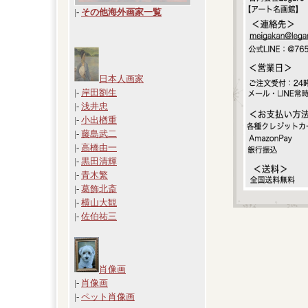
|
-
その他海外画家一覧
日本人画家
|-
岸田劉生
|-
浅井忠
|-
小出楢重
|-
藤島武二
|-
高橋由一
|-
黒田清輝
|-
青木繁
|-
葛飾北斎
|-
横山大観
|-
佐伯祐三
肖像画
|-
肖像画
|-
ペット肖像画