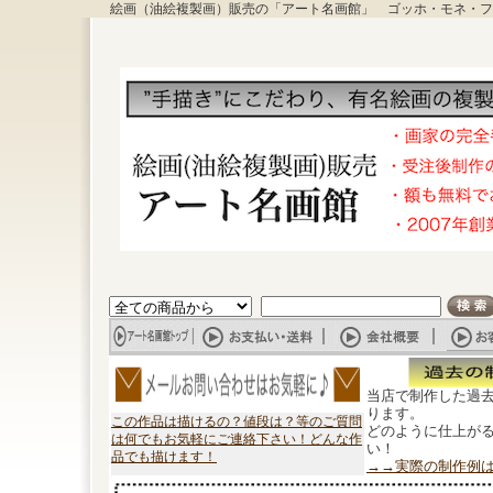
絵画（油絵複製画）販売の「アート名画館」 ゴッホ・モネ・フ
当店で制作した過
ります。
この作品は描けるの？値段は？等のご質問
どのように仕上が
は何でもお気軽にご連絡下さい！どんな作
い！
品でも描けます！
→→実際の制作例