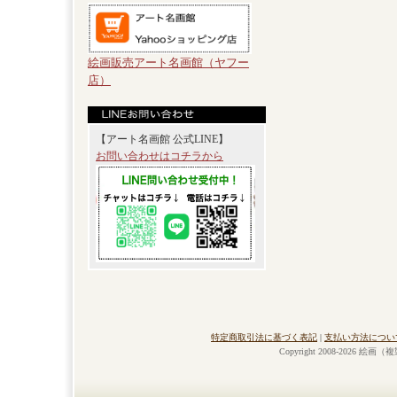
絵画販売アート名画館（ヤフー
店）
【アート名画館 公式LINE】
お問い合わせはコチラから
特定商取引法に基づく表記
|
支払い方法につい
Copyright 2008-2026 絵画