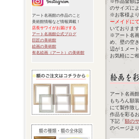
※作品金額
のサイズに
※お客様よ
アート名画館の作品のこと
ーメイドに
美術館情報など情報満載！
店長サワイがお届けする
いておりま
アート名画館公式ブログ
※アート名
巨匠の美術館
め、壁の空
絵画の美術館
辺が１メー
有名絵画（アート）の美術館
お気軽にご
アート名画
もちろん額
にて製作致
作品を彩る
下記「
額の
のページよ