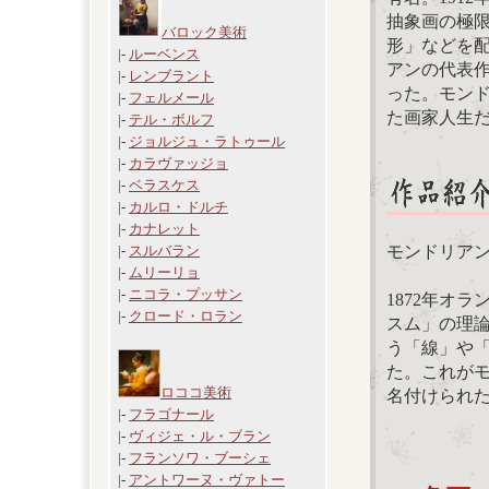
抽象画の極
バロック美術
形」などを
|-
ルーベンス
アンの代表
|-
レンブラント
った。モン
|-
フェルメール
た画家人生
|-
テル・ボルフ
|-
ジョルジュ・ラトゥール
|-
カラヴァッジョ
|-
ベラスケス
|-
カルロ・ドルチ
|-
カナレット
モンドリア
|-
スルバラン
|-
ムリーリョ
|-
ニコラ・プッサン
1872年オ
|-
クロード・ロラン
スム」の理
う「線」や
た。これが
ロココ美術
名付けられ
|-
フラゴナール
|-
ヴィジェ・ル・ブラン
|-
フランソワ・ブーシェ
|-
アントワーヌ・ヴァトー