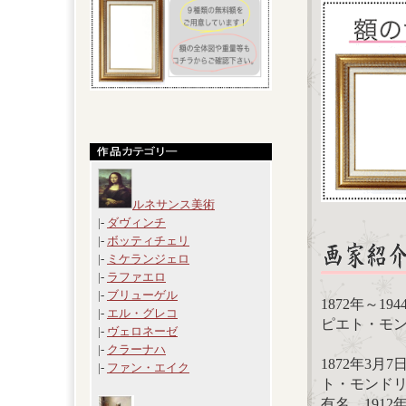
ルネサンス美術
|-
ダヴィンチ
|-
ボッティチェリ
|-
ミケランジェロ
|-
ラファエロ
|-
ブリューゲル
1872年～1
|-
エル・グレコ
ピエト・モンドリ
|-
ヴェロネーゼ
|-
クラーナハ
1872年3
|-
ファン・エイク
ト・モンド
有名。191