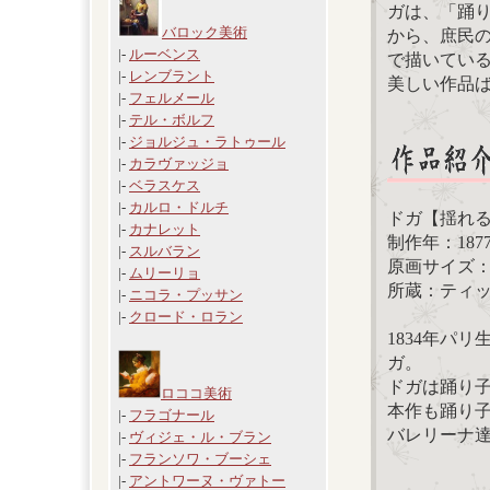
ガは、「踊
バロック美術
から、庶民
|-
ルーベンス
で描いてい
|-
レンブラント
美しい作品
|-
フェルメール
|-
テル・ボルフ
|-
ジョルジュ・ラトゥール
|-
カラヴァッジョ
|-
ベラスケス
|-
カルロ・ドルチ
ドガ【揺れ
|-
カナレット
制作年：187
|-
スルバラン
原画サイズ： 64
|-
ムリーリョ
所蔵：ティ
|-
ニコラ・プッサン
|-
クロード・ロラン
1834年パ
ガ。
ドガは踊り子
ロココ美術
本作も踊り
|-
フラゴナール
バレリーナ
|-
ヴィジェ・ル・ブラン
|-
フランソワ・ブーシェ
|-
アントワーヌ・ヴァトー