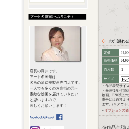
ドガ【揺れる
定価
64,0
販売価格
64,0
購入数
店長の澤井です。
アート名画館は、
サイズ
名画の油絵複製画専門店です。
・作品表記サイ
一人でも多くのお客様の元へ
・受注後制作開
素敵な絵画を届けていきたい
物画、F20以上
と思いますので、
場合には通常よ
ます。(※アウト
宜しくお願いします！
»
オプションの価
※作品金額