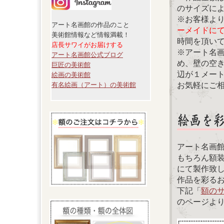
のサイズに
※お客様よ
アート名画館の作品のこと
ーメイドに
美術館情報など情報満載！
時間を頂い
店長サワイがお届けする
※アート名
アート名画館公式ブログ
め、壁の空
巨匠の美術館
辺が１メー
絵画の美術館
お気軽にご
有名絵画（アート）の美術館
アート名画
もちろん額
にて製作致
作品を彩る
下記「
額の
のページよ