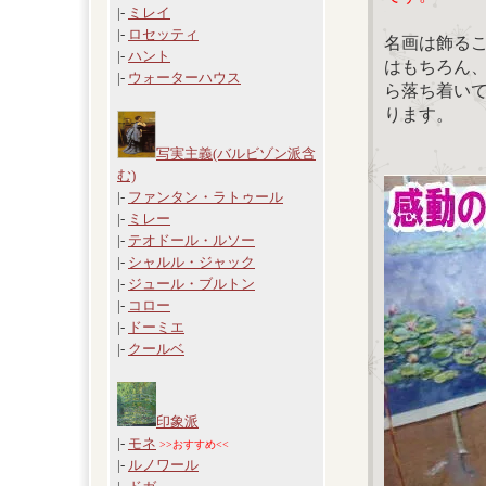
|-
ミレイ
|-
ロセッティ
名画は飾る
|-
ハント
はもちろん
|-
ウォーターハウス
ら落ち着い
ります。
写実主義(バルビゾン派含
む)
|-
ファンタン・ラトゥール
|-
ミレー
|-
テオドール・ルソー
|-
シャルル・ジャック
|-
ジュール・ブルトン
|-
コロー
|-
ドーミエ
|-
クールベ
印象派
|-
モネ
>>おすすめ<<
|-
ルノワール