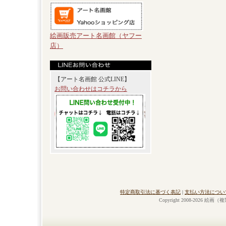
絵画販売アート名画館（ヤフー
店）
【アート名画館 公式LINE】
お問い合わせはコチラから
特定商取引法に基づく表記
|
支払い方法につい
Copyright 2008-2026 絵画