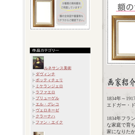
ルネサンス美術
|-
ダヴィンチ
|-
ボッティチェリ
|-
ミケランジェロ
|-
ラファエロ
1834年～19
|-
ブリューゲル
|-
エル・グレコ
エドガー・ドガ(E
|-
ヴェロネーゼ
|-
クラーナハ
1834年フ
|-
ファン・エイク
な家庭で育ち
家になりたか