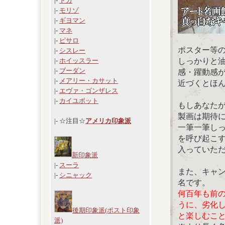
|-
ドガ
|-
モリゾ
|-
ギヨマン
|-
マネ
|-
ピサロ
ポスター等
|-
シスレー
しっかりと
|-
ホイッスラー
|-
ブーダン
感・躍動感
|-
メアリー・カサット
近づくとほ
|-
エヴァ・ゴンザレス
|-
カイユボット
もしあなた
製画は期待
|- ☆注目☆
アメリカ印象派
一筆一筆し
を呼び起こ
入っていた
新印象派
|-
スーラ
また、キャ
|-
シニャック
名です。
何百年も前
うに、劣化
後期印象派(ポスト印象
と楽しむこ
派)