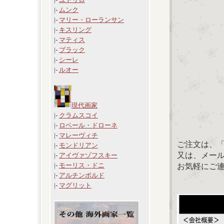
|-
ムンク
|-
マリー・ローランサン
|-
キスリング
|-
マティス
|-
ブラック
|-
シーレ
|-
ルオー
現代画家
|-
クラムスコイ
|-
ロベール・ドローネ
|-
マレーヴィチ
ご注文は、
|-
モンドリアン
又は、メール：「
|-
アイヴァゾフスキー
|-
モーリス・ドニ
お気軽にご
|-
アルチンボルド
|-
マグリット