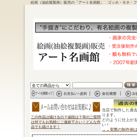
絵画（油絵複製画）販売の「アート名画館」 ゴッホ・モネ・フ
当店で制作した過
ります。
この作品は描けるの？値段は？等のご質問
どのように仕上が
は何でもお気軽にご連絡下さい！どんな作
い！
品でも描けます！
→→実際の制作例