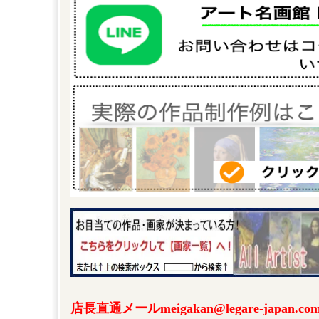
店長直通メールmeigakan@legare-japa