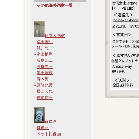
|
-
その他海外画家一覧
日本人画家
|-
岸田劉生
|-
浅井忠
|-
小出楢重
|-
藤島武二
|-
高橋由一
|-
黒田清輝
|-
青木繁
|-
葛飾北斎
|-
横山大観
|-
佐伯祐三
肖像画
|-
肖像画
|-
ペット肖像画