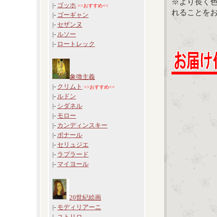
※より長く
|-
ゴッホ
>>おすすめ<<
れることを
|-
ゴーギャン
|-
セザンヌ
|-
ルソー
|-
ロートレック
象徴主義
|-
クリムト
>>おすすめ<<
|-
ルドン
|-
シダネル
|-
モロー
|-
カンディンスキー
|-
ボナール
|-
セリュジエ
|-
ラプラード
|-
マイヨール
20世紀絵画
|-
モディリアーニ
|-
ユトリロ