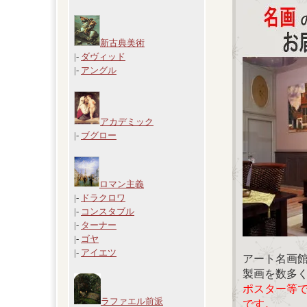
新古典美術
|-
ダヴィッド
|-
アングル
アカデミック
|-
ブグロー
ロマン主義
|-
ドラクロワ
|-
コンスタブル
|-
ターナー
|-
ゴヤ
|-
アイエツ
アート名画
製画を数多
ポスター等
ラファエル前派
です。