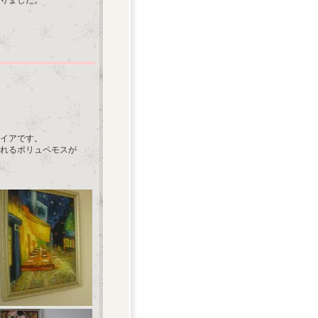
りました。
イアです。
れるポリュペモスが