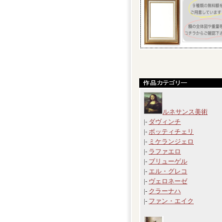
ルネサンス美術
|-
ダヴィンチ
|-
ボッティチェリ
|-
ミケランジェロ
|-
ラファエロ
|-
ブリューゲル
|-
エル・グレコ
|-
ヴェロネーゼ
|-
クラーナハ
|-
ファン・エイク