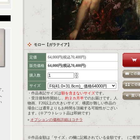
モロー【ガラテイア】
定価
64,000円(税込70,400円)
販売価格
64,000円(税込70,400円)
購入数
サイズ
す。
・作品表記サイズは
額を含まないサイズ
です。
へ
・受注後制作開始し、
約２カ月半
でのお届けです。人
い
物画、F20以上の大きいサイズ、構図が難しい作品の
場合には通常よりもお時間を頂戴する可能性がござい
ます。(※アウトレット品は即納です)
»
オプションの価格詳細はコチラ
※作品金額は「サイズ」の欄に記載されている金額です。（ご希望