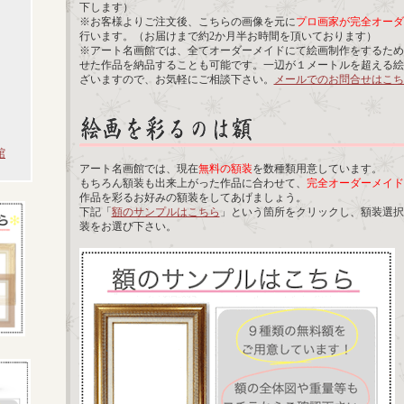
下します）
※お客様よりご注文後、こちらの画像を元に
プロ画家が完全オーダ
行います。（お届けまで約2か月半お時間を頂いております）
※アート名画館では、全てオーダーメイドにて絵画制作をするため
せた作品を納品することも可能です。一辺が１メートルを超える絵
ざいますので、お気軽にご相談下さい。
メールでのお問合せはこち
館
アート名画館では、現在
無料の額装
を数種類用意しています。
もちろん額装も出来上がった作品に合わせて、
完全オーダーメイド
作品を彩るお好みの額装をしてあげましょう。
下記「
額のサンプルはこちら
」という箇所をクリックし、額装選択
装をお選び下さい。