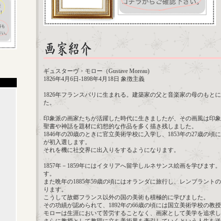
ギュスターヴ・モロー（Gustave Moreau)
1826年4月6日-1898年4月18日 象徴主義
1826年フランスパリに生まれる。建築家の父と音楽家の母のもと
た。
印象派の画家たちが活躍した時代に生きましたが、その画風は印象
聖書や神話を題材に幻想的な作品を多く描き残しました。
1846年の20歳のときに官立美術学校に入学し、1853年の27歳の
が初入選します。
それを機に社交界に出入りをするようになります。
1857年－1859年にはイタリアへ留学しルネサンス絵画を学びます。
す。
また晩年の1885年59歳の頃にはオランダに旅行し、レンブラント
ります。
こうして故郷フランス以外の国の美術も積極的に学びました。
その功績が認められて、1892年の66歳の頃には国立美術学校の教
モローは生涯において苦労することなく、画家として美学を追求し