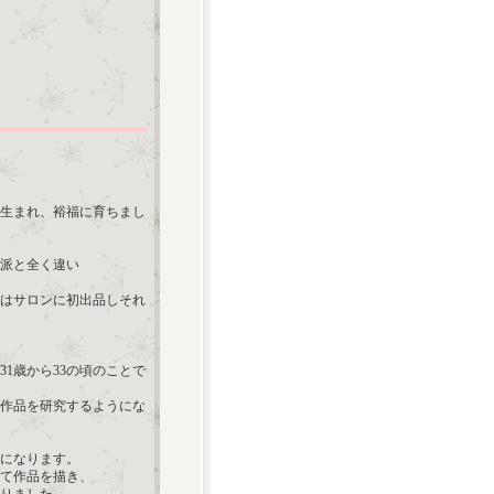
に生まれ、裕福に育ちまし
派と全く違い
頃にはサロンに初出品しそれ
31歳から33の頃のことで
の作品を研究するようにな
授になります。
て作品を描き、