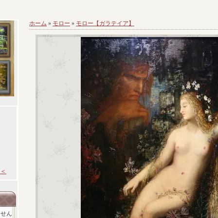
ホーム
»
モロー
»
モロー【ガラテイア】
＜
ません