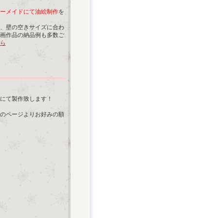
ーメイドにて油絵制作
を
、壁の空きサイズに合わ
画作品の納品例も多数ご
ら
にて製作致します！
のページよりお好みの額