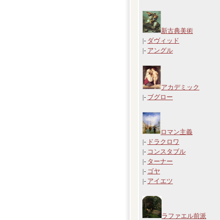
新古典美術
|-
ダヴィッド
|-
アングル
アカデミック
|-
ブグロー
ロマン主義
|-
ドラクロワ
|-
コンスタブル
|-
ターナー
|-
ゴヤ
|-
アイエツ
ラファエル前派