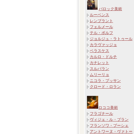
バロック美術
|-
ルーベンス
|-
レンブラント
|-
フェルメール
|-
テル・ボルフ
|-
ジョルジュ・ラトゥール
|-
カラヴァッジョ
|-
ベラスケス
|-
カルロ・ドルチ
|-
カナレット
|-
スルバラン
|-
ムリーリョ
|-
ニコラ・プッサン
|-
クロード・ロラン
ロココ美術
|-
フラゴナール
|-
ヴィジェ・ル・ブラン
|-
フランソワ・ブーシェ
|-
アントワーヌ・ヴァトー