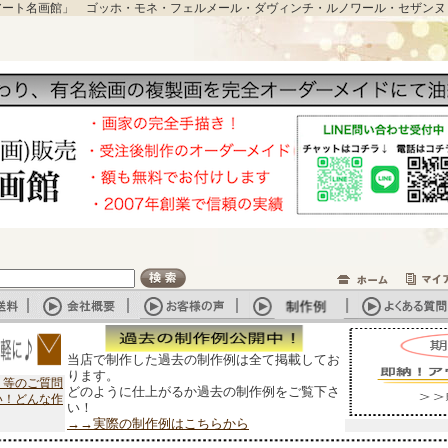
アート名画館」 ゴッホ・モネ・フェルメール・ダヴィンチ・ルノワール・セザンヌ
当店で制作した過去の制作例は全て掲載してお
ります。
？等のご質問
どのように仕上がるか過去の制作例をご覧下さ
い！どんな作
い！
→→実際の制作例はこちらから