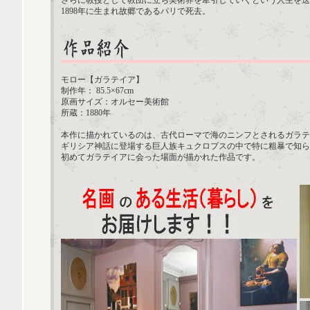
さらに教授として教団に立ち美術界を牽引していくという人生を送
1898年に生まれ故郷であるパリで死去。
モロー【ガラテイア】
制作年： 85.5×67cm
原画サイズ：オルセー美術館
所蔵：1880年
本作に描かれているのは、古代ローマで海のニンフとされるガラテ
ギリシア神話に登場する巨人族キュクロプスの中で特に粗暴で知ら
初めてガラテイアに会った場面が描かれた作品です。