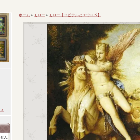
ホーム
»
モロー
»
モロー【ユピテルとエウロペ】
＜
ません