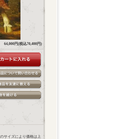
64,000円(税込70,400円)
のサイズにより価格は上