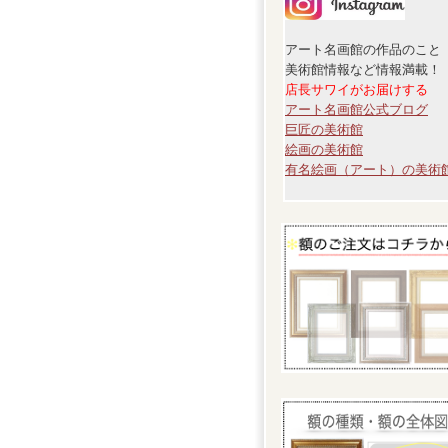
アート名画館の作品のこと
美術館情報など情報満載！
店長サワイがお届けする
アート名画館公式ブログ
巨匠の美術館
絵画の美術館
有名絵画（アート）の美術