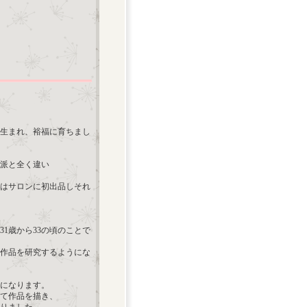
に生まれ、裕福に育ちまし
派と全く違い
頃にはサロンに初出品しそれ
31歳から33の頃のことで
の作品を研究するようにな
授になります。
て作品を描き、