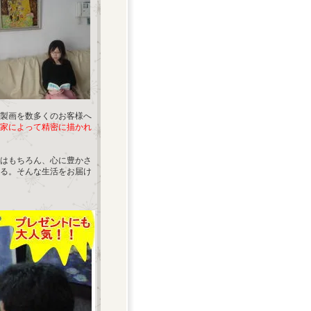
製画を数多くのお客様へ
家によって精密に描かれ
はもちろん、心に豊かさ
る。そんな生活をお届け