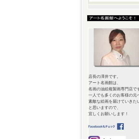
店長の澤井です。
アート名画館は、
名画の油絵複製画専門店で
一人でも多くのお客様の元
素敵な絵画を届けていきた
と思いますので、
宜しくお願いします！