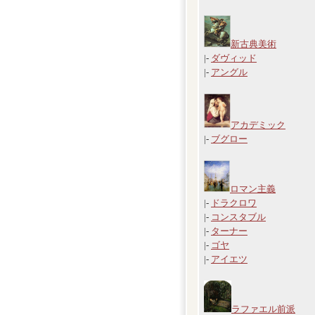
新古典美術
|-
ダヴィッド
|-
アングル
アカデミック
|-
ブグロー
ロマン主義
|-
ドラクロワ
|-
コンスタブル
|-
ターナー
|-
ゴヤ
|-
アイエツ
ラファエル前派