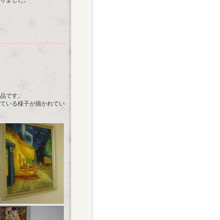
りました。
品です。
ている様子が描かれてい