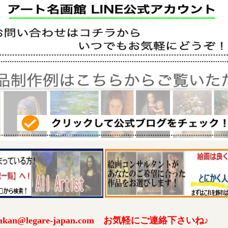
an@legare-japan.com お気軽にご連絡下さいね♪