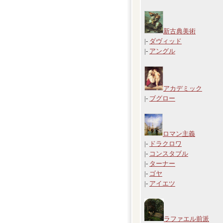
新古典美術
|-
ダヴィッド
|-
アングル
アカデミック
|-
ブグロー
ロマン主義
|-
ドラクロワ
|-
コンスタブル
|-
ターナー
|-
ゴヤ
|-
アイエツ
ラファエル前派