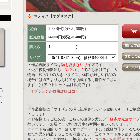
マティス【オダリスク】
定価
64,000円(税込70,400円)
販売価格
64,000円(税込70,400円)
購入数
サイズ
・作品表記サイズは
額を含まないサイズ
です。
・受注後制作開始し、
約２カ月半
でのお届けです。人
物画、F20以上の大きいサイズ、構図が難しい作品の
場合には通常よりもお時間を頂戴する可能性がござい
ます。(※アウトレット品は即納です)
す。
»
オプションの価格詳細はコチラ
へ
い
※作品金額は「サイズ」の欄に記載されている金額です。（ご希望
下します）
※お客様よりご注文後、こちらの画像を元に
プロ画家が完全オーダ
行います。（お届けまで約2か月半お時間を頂いております）
※アート名画館では、全てオーダーメイドにて絵画制作をするため
せた作品を納品することも可能です。一辺が１メートルを超える絵
ざいますので、お気軽にご相談下さい。
メールでのお問合せはこち