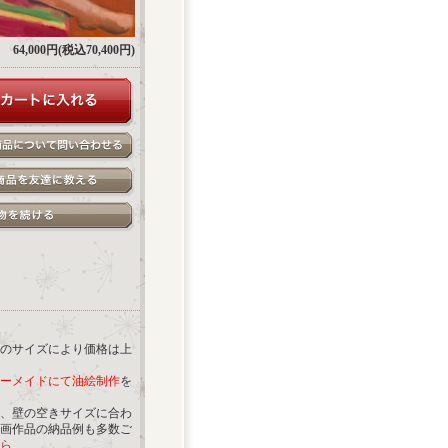
64,000円(税込70,400円)
のサイズにより価格は上
ーメイドにて油絵制作
を
、壁の空きサイズに合わ
画作品の納品例も多数ご
ら