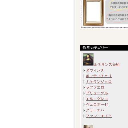
ルネサンス美術
|-
ダヴィンチ
|-
ボッティチェリ
|-
ミケランジェロ
|-
ラファエロ
|-
ブリューゲル
|-
エル・グレコ
|-
ヴェロネーゼ
|-
クラーナハ
|-
ファン・エイク