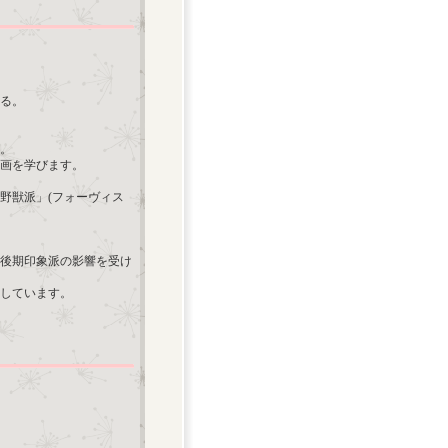
れる。
す。
絵画を学びます。
野獣派」(フォーヴィス
後期印象派の影響を受け
しています。