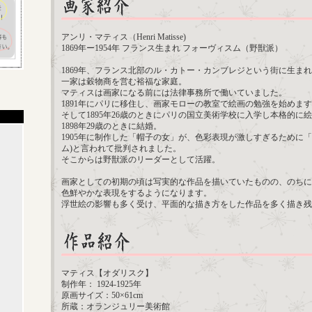
アンリ・マティス（Henri Matisse)
1869年ー1954年 フランス生まれ フォーヴィスム（野獣派）
1869年、フランス北部のル・カトー・カンブレジという街に生ま
一家は穀物商を営む裕福な家庭。
マティスは画家になる前には法律事務所で働いていました。
1891年にパリに移住し、画家モローの教室で絵画の勉強を始めま
そして1895年26歳のときにパリの国立美術学校に入学し本格的に
1898年29歳のときに結婚。
1905年に制作した「帽子の女」が、色彩表現が激しすぎるために「
ム)と言われて批判されました。
そこからは野獣派のリーダーとして活躍。
画家としての初期の頃は写実的な作品を描いていたものの、のちに
色鮮やかな表現をするようになります。
浮世絵の影響も多く受け、平面的な描き方をした作品を多く描き残
マティス【オダリスク】
制作年： 1924-1925年
原画サイズ：50×61cm
所蔵：オランジュリー美術館