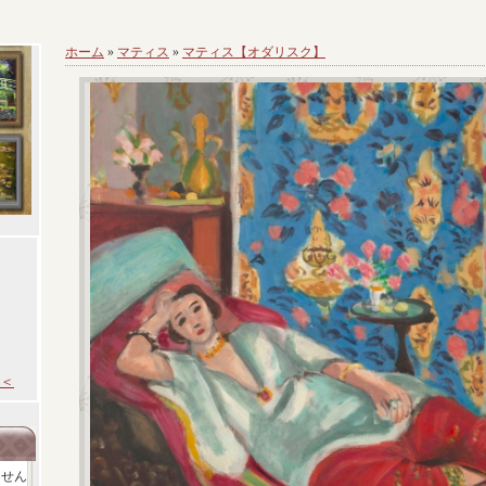
ホーム
»
マティス
»
マティス【オダリスク】
＜
ません