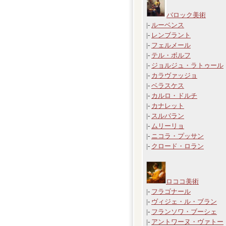
バロック美術
|-
ルーベンス
|-
レンブラント
|-
フェルメール
|-
テル・ボルフ
|-
ジョルジュ・ラトゥール
|-
カラヴァッジョ
|-
ベラスケス
|-
カルロ・ドルチ
|-
カナレット
|-
スルバラン
|-
ムリーリョ
|-
ニコラ・プッサン
|-
クロード・ロラン
ロココ美術
|-
フラゴナール
|-
ヴィジェ・ル・ブラン
|-
フランソワ・ブーシェ
|-
アントワーヌ・ヴァトー