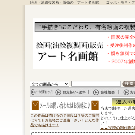
絵画（油絵複製画）販売の「アート名画館」 ゴッホ・モネ・フ
当店で制作した過
ります。
この作品は描けるの？値段は？等のご質問
どのように仕上が
は何でもお気軽にご連絡下さい！どんな作
い！
品でも描けます！
→→実際の制作例