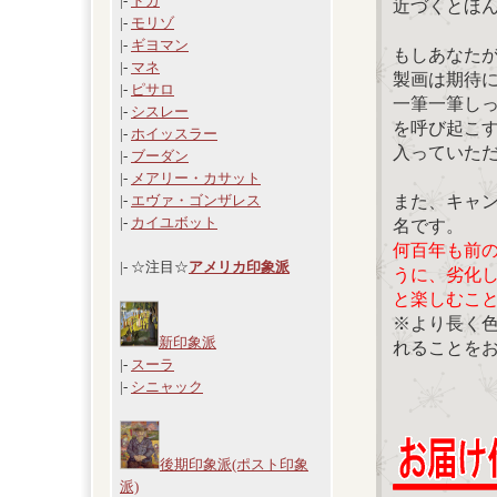
|-
ドガ
近づくとほ
|-
モリゾ
|-
ギヨマン
もしあなた
|-
マネ
製画は期待
|-
ピサロ
一筆一筆し
|-
シスレー
を呼び起こ
|-
ホイッスラー
入っていた
|-
ブーダン
|-
メアリー・カサット
また、キャ
|-
エヴァ・ゴンザレス
|-
カイユボット
名です。
何百年も前
|- ☆注目☆
アメリカ印象派
うに、劣化
と楽しむこ
※より長く
新印象派
れることを
|-
スーラ
|-
シニャック
後期印象派(ポスト印象
派)