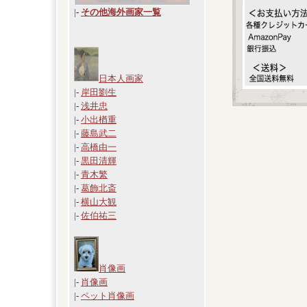
|
-
その他海外画家一覧
日本人画家
|-
岸田劉生
|-
浅井忠
|-
小出楢重
|-
藤島武二
|-
高橋由一
|-
黒田清輝
|-
青木繁
|-
葛飾北斎
|-
横山大観
|-
佐伯祐三
肖像画
|-
肖像画
|-
ペット肖像画