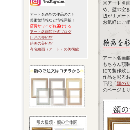
※アート名
め、壁の空
アート名画館の作品のこと
辺が１メー
美術館情報など情報満載！
お気軽にご
店長サワイがお届けする
アート名画館公式ブログ
巨匠の美術館
絵画の美術館
有名絵画（アート）の美術館
アート名画
もちろん額
にて製作致
作品を彩る
下記「
額の
のページよ