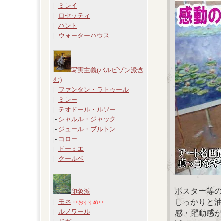
|-
ミレイ
|-
ロセッティ
|-
ハント
|-
ウォーターハウス
写実主義(バルビゾン派含
む)
|-
ファンタン・ラトゥール
|-
ミレー
|-
テオドール・ルソー
|-
シャルル・ジャック
|-
ジュール・ブルトン
|-
コロー
|-
ドーミエ
|-
クールベ
ポスター等
印象派
しっかりと
|-
モネ
>>おすすめ<<
|-
ルノワール
感・躍動感