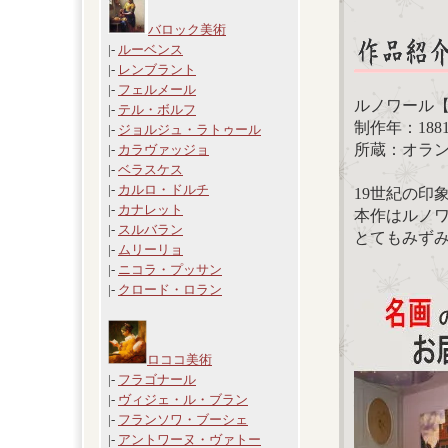
バロック美術
|-
ルーベンス
|-
レンブラント
|-
フェルメール
ルノワール
|-
テル・ボルフ
制作年：188
|-
ジョルジュ・ラトゥール
所蔵：オラ
|-
カラヴァッジョ
|-
ベラスケス
|-
カルロ・ドルチ
19世紀の印
|-
カナレット
本作はルノ
|-
スルバラン
とてもみず
|-
ムリーリョ
|-
ニコラ・プッサン
|-
クロード・ロラン
ロココ美術
|-
フラゴナール
|-
ヴィジェ・ル・ブラン
|-
フランソワ・ブーシェ
|-
アントワーヌ・ヴァトー