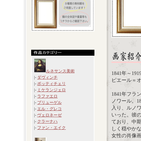
ルネサンス美術
1841年～19
|-
ダヴィンチ
ピエール＝オーギ
|-
ボッティチェリ
|-
ミケランジェロ
1841年フ
|-
ラファエロ
ノワール。1
|-
ブリューゲル
入り、ルノ
|-
エル・グレコ
いった。彼
|-
ヴェロネーゼ
ており、中
|-
クラーナハ
|-
ファン・エイク
しく穏やか
女性の肖像