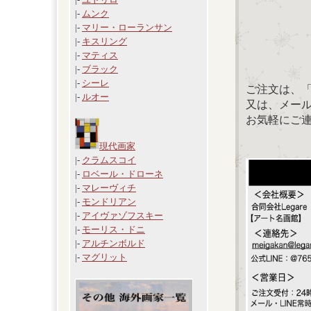
|-
ムンク
|-
マリー・ローランサン
|-
キスリング
|-
マティス
|-
ブラック
|-
シーレ
ご注文は、
|-
ルオー
又は、メール：「
お気軽にご
現代画家
|-
クラムスコイ
|-
ロベール・ドローネ
|-
マレーヴィチ
|-
モンドリアン
|-
アイヴァゾフスキー
|-
モーリス・ドニ
|-
アルチンボルド
|-
マグリット