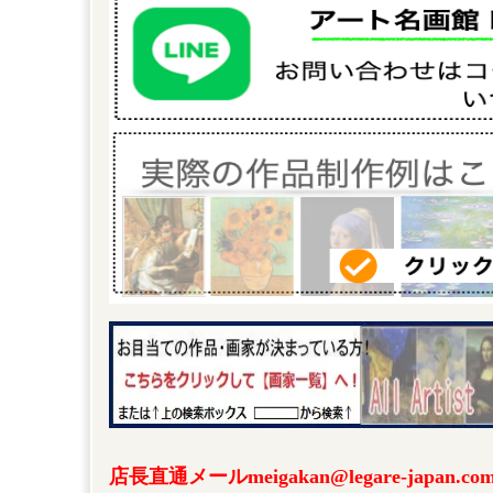
店長直通メールmeigakan@legare-japa