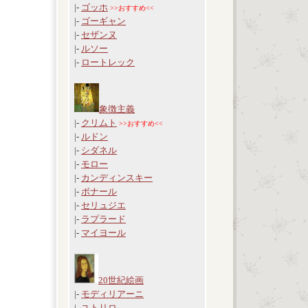
|-
ゴッホ
>>おすすめ<<
|-
ゴーギャン
|-
セザンヌ
|-
ルソー
|-
ロートレック
象徴主義
|-
クリムト
>>おすすめ<<
|-
ルドン
|-
シダネル
|-
モロー
|-
カンディンスキー
|-
ボナール
|-
セリュジエ
|-
ラプラード
|-
マイヨール
20世紀絵画
|-
モディリアーニ
|-
ユトリロ