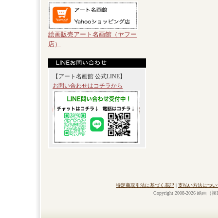
絵画販売アート名画館（ヤフー
店）
【アート名画館 公式LINE】
お問い合わせはコチラから
特定商取引法に基づく表記
|
支払い方法につい
Copyright 2008-2026 絵画