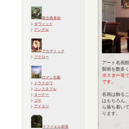
新古典美術
|-
ダヴィッド
|-
アングル
アカデミック
|-
ブグロー
アート名画
製画を数多
ポスター等
ロマン主義
です。
|-
ドラクロワ
|-
コンスタブル
名画は飾る
|-
ターナー
はもちろん
|-
ゴヤ
|-
アイエツ
ら落ち着い
ります。
ラファエル前派