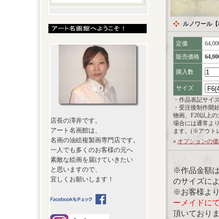
ルノワール【
定価
64,0
販売価格
64,0
購入数
サイズ
・作品表記サイ
・受注後制作開
物画、F20以上
店長の澤井です。
場合には通常よ
アート名画館は、
ます。(※アウト
名画の油絵複製画専門店です。
»
オプションの価
一人でも多くのお客様の元へ
素敵な絵画を届けていきたい
と思いますので、
※作品金額
宜しくお願いします！
のサイズに
※お客様よ
ーメイドに
頂いており