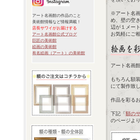
※アート名
アート名画館の作品のこと
め、壁の空
美術館情報など情報満載！
辺が１メー
店長サワイがお届けする
お気軽にご
アート名画館公式ブログ
巨匠の美術館
絵画の美術館
有名絵画（アート）の美術館
アート名画
もちろん額
にて製作致
作品を彩る
下記「
額の
のページよ