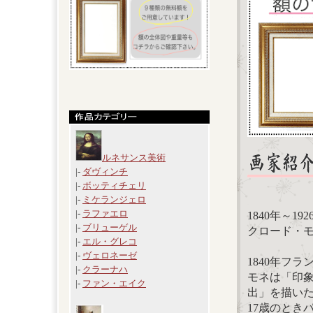
ルネサンス美術
|-
ダヴィンチ
|-
ボッティチェリ
|-
ミケランジェロ
|-
ラファエロ
1840年～19
|-
ブリューゲル
クロード・モネ
|-
エル・グレコ
|-
ヴェロネーゼ
1840年フ
|-
クラーナハ
モネは「印
|-
ファン・エイク
出」を描い
17歳のとき