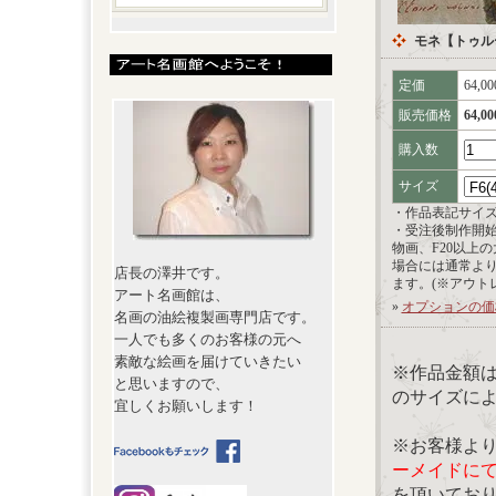
モネ【トゥル
定価
64,0
販売価格
64,0
購入数
サイズ
・作品表記サイ
・受注後制作開
物画、F20以上
場合には通常よ
店長の澤井です。
ます。(※アウト
アート名画館は、
»
オプションの価
名画の油絵複製画専門店です。
一人でも多くのお客様の元へ
素敵な絵画を届けていきたい
※作品金額
と思いますので、
のサイズに
宜しくお願いします！
※お客様よ
ーメイドに
を頂いてお