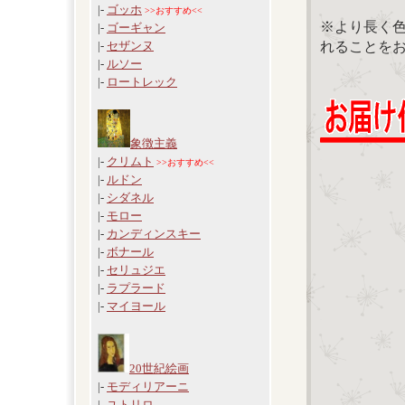
|-
ゴッホ
>>おすすめ<<
※より長く
|-
ゴーギャン
れることを
|-
セザンヌ
|-
ルソー
|-
ロートレック
象徴主義
|-
クリムト
>>おすすめ<<
|-
ルドン
|-
シダネル
|-
モロー
|-
カンディンスキー
|-
ボナール
|-
セリュジエ
|-
ラプラード
|-
マイヨール
20世紀絵画
|-
モディリアーニ
|-
ユトリロ