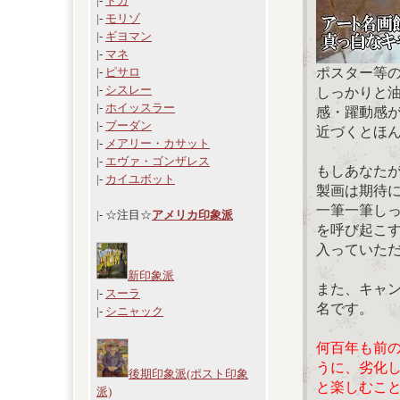
|-
ドガ
|-
モリゾ
|-
ギヨマン
|-
マネ
ポスター等
|-
ピサロ
|-
シスレー
しっかりと
|-
ホイッスラー
感・躍動感
|-
ブーダン
近づくとほ
|-
メアリー・カサット
|-
エヴァ・ゴンザレス
もしあなた
|-
カイユボット
製画は期待
一筆一筆し
|- ☆注目☆
アメリカ印象派
を呼び起こ
入っていた
新印象派
また、キャ
|-
スーラ
名です。
|-
シニャック
何百年も前
うに、劣化
後期印象派(ポスト印象
と楽しむこ
派)