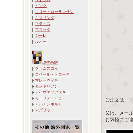
|-
ムンク
|-
マリー・ローランサン
|-
キスリング
|-
マティス
|-
ブラック
|-
シーレ
|-
ルオー
現代画家
|-
クラムスコイ
|-
ロベール・ドローネ
|-
マレーヴィチ
|-
モンドリアン
|-
アイヴァゾフスキー
|-
モーリス・ドニ
ご注文は、
|-
アルチンボルド
|-
マグリット
又は、メール：「
お気軽にご