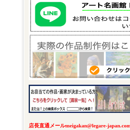
店長直通メールmeigakan@legare-japa