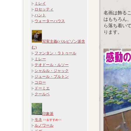
|-
ミレイ
|-
ロセッティ
名画は飾る
|-
ハント
はもちろん
|-
ウォーターハウス
ら落ち着い
ります。
写実主義(バルビゾン派含
む)
|-
ファンタン・ラトゥール
|-
ミレー
|-
テオドール・ルソー
|-
シャルル・ジャック
|-
ジュール・ブルトン
|-
コロー
|-
ドーミエ
|-
クールベ
印象派
|-
モネ
>>おすすめ<<
|-
ルノワール