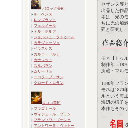
セザンヌ等と
バロック美術
出品した作
|-
ルーベンス
ネは「光の
|-
レンブラント
ちに光の加
|-
フェルメール
延と研究し
|-
テル・ボルフ
|-
ジョルジュ・ラトゥール
|-
カラヴァッジョ
|-
ベラスケス
|-
カルロ・ドルチ
モネ【トゥ
|-
カナレット
制作年：187
|-
スルバラン
所蔵：マル
|-
ムリーリョ
|-
ニコラ・プッサン
|-
クロード・ロラン
1840年フ
モネは187
ルという海
海辺の様子
ロココ美術
本作もその
|-
フラゴナール
|-
ヴィジェ・ル・ブラン
|-
フランソワ・ブーシェ
|-
アントワーヌ・ヴァトー