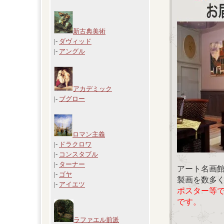
新古典美術
|-
ダヴィッド
|-
アングル
アカデミック
|-
ブグロー
ロマン主義
|-
ドラクロワ
|-
コンスタブル
|-
ターナー
アート名画
|-
ゴヤ
製画を数多
|-
アイエツ
ポスター等
です。
ラファエル前派