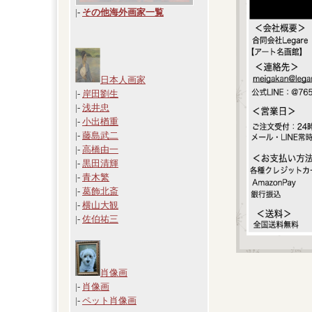
|
-
その他海外画家一覧
日本人画家
|-
岸田劉生
|-
浅井忠
|-
小出楢重
|-
藤島武二
|-
高橋由一
|-
黒田清輝
|-
青木繁
|-
葛飾北斎
|-
横山大観
|-
佐伯祐三
肖像画
|-
肖像画
|-
ペット肖像画