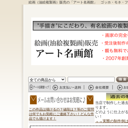
絵画（油絵複製画）販売の「アート名画館」 ゴッホ・モネ・フ
当店で制作した過
ります。
この作品は描けるの？値段は？等のご質問
どのように仕上が
は何でもお気軽にご連絡下さい！どんな作
い！
品でも描けます！
→→実際の制作例