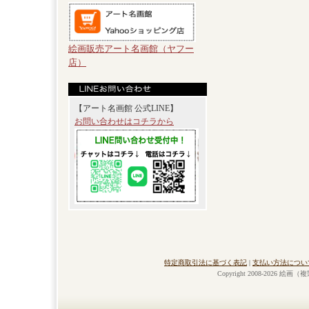
絵画販売アート名画館（ヤフー
店）
【アート名画館 公式LINE】
お問い合わせはコチラから
特定商取引法に基づく表記
|
支払い方法につい
Copyright 2008-2026 絵画