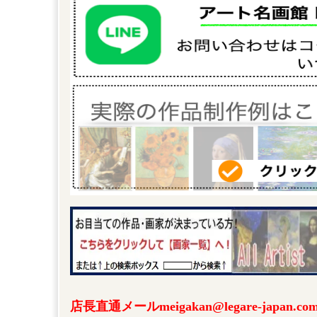
店長直通メールmeigakan@legare-japa