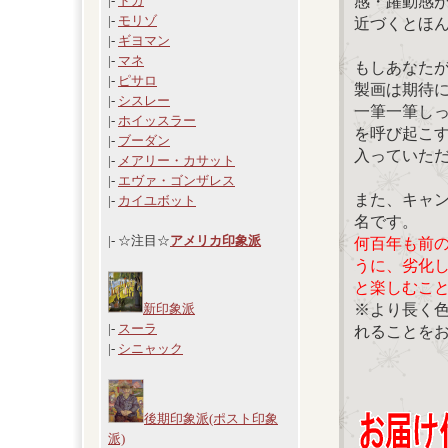
感・躍動感
|-
ドガ
|-
モリゾ
近づくとほ
|-
ギヨマン
|-
マネ
もしあなた
|-
ピサロ
製画は期待
|-
シスレー
一筆一筆し
|-
ホイッスラー
を呼び起こ
|-
ブーダン
入っていた
|-
メアリー・カサット
|-
エヴァ・ゴンザレス
また、キャ
|-
カイユボット
名です。
|- ☆注目☆
アメリカ印象派
何百年も前
うに、劣化
と楽しむこ
※より長く
新印象派
|-
スーラ
れることを
|-
シニャック
後期印象派(ポスト印象
派)