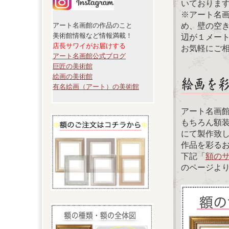
いておりま
※アート名
め、壁の空
アート名画館の作品のこと
美術館情報など情報満載！
辺が１メー
店長サワイがお届けする
お気軽にご
アート名画館公式ブログ
巨匠の美術館
絵画の美術館
有名絵画（アート）の美術館
アート名画
もちろん額
にて製作致
作品を彩る
下記「
額の
のページよ