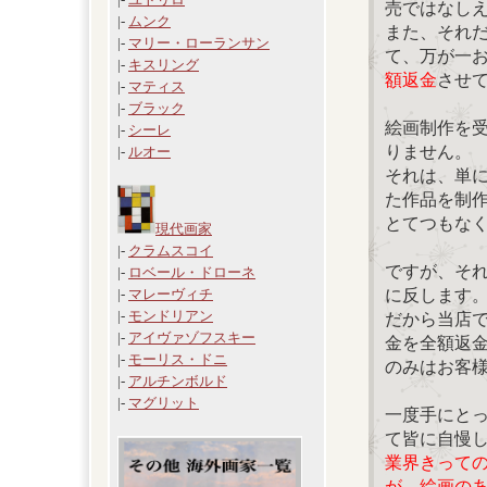
売ではなし
|-
ムンク
また、それ
|-
マリー・ローランサン
て、万が一
|-
キスリング
額返金
させ
|-
マティス
|-
ブラック
絵画制作を
|-
シーレ
りません。
|-
ルオー
それは、単
た作品を制
とてつもな
現代画家
|-
クラムスコイ
ですが、そ
|-
ロベール・ドローネ
に反します
|-
マレーヴィチ
|-
モンドリアン
だから当店
|-
アイヴァゾフスキー
金を全額返
|-
モーリス・ドニ
のみはお客
|-
アルチンボルド
|-
マグリット
一度手にと
て皆に自慢
業界きって
が、絵画の