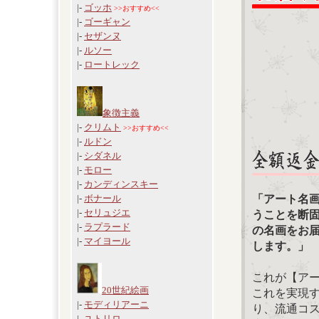
|-
ゴッホ
>>おすすめ<<
|-
ゴーギャン
|-
セザンヌ
|-
ルソー
|-
ロートレック
象徴主義
|-
クリムト
>>おすすめ<<
|-
ルドン
|-
シダネル
|-
モロー
|-
カンディンスキー
「アート名
|-
ボナール
|-
セリュジエ
うことを断
|-
ラプラード
の名画をお
|-
マイヨール
します。」
これが【ア
20世紀絵画
これを実現
|-
モディリアーニ
り、流通コ
|-
ユトリロ