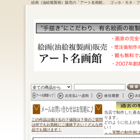
絵画（油絵複製画）販売の「アート名画館」 ゴッホ・モネ・フ
当店で制作した過
ります。
この作品は描けるの？値段は？等のご質問
どのように仕上が
は何でもお気軽にご連絡下さい！どんな作
い！
品でも描けます！
→→実際の制作例