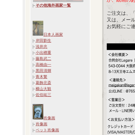
|
-
その他海外画家一覧
ご注文は、
又は、メール：「
お気軽にご
日本人画家
|-
岸田劉生
|-
浅井忠
|-
小出楢重
|-
藤島武二
|-
高橋由一
|-
黒田清輝
|-
青木繁
|-
葛飾北斎
|-
横山大観
|-
佐伯祐三
肖像画
|-
肖像画
|-
ペット肖像画