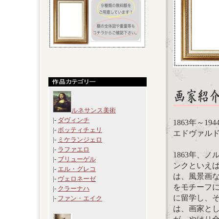
ルネサンス美術
|-
ダヴィンチ
1863年～19
|-
ボッティチェリ
エドヴァルド・
|-
ミケランジェロ
|-
ラファエロ
1863年、
|-
ブリューゲル
ンクといえ
|-
エル・グレコ
は、風景画
|-
ヴェロネーゼ
をモチーフに
|-
クラーナハ
に留学し、
|-
ファン・エイク
は、画家と