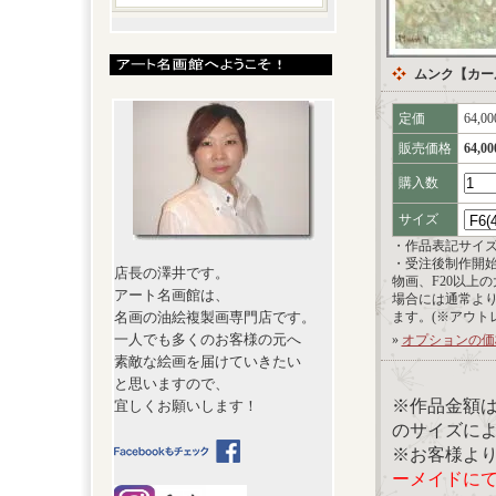
ムンク【カー
定価
64,0
販売価格
64,0
購入数
サイズ
・作品表記サイ
・受注後制作開
店長の澤井です。
物画、F20以上
アート名画館は、
場合には通常よ
名画の油絵複製画専門店です。
ます。(※アウト
一人でも多くのお客様の元へ
»
オプションの価
素敵な絵画を届けていきたい
と思いますので、
※作品金額
宜しくお願いします！
のサイズに
※お客様よ
ーメイドに