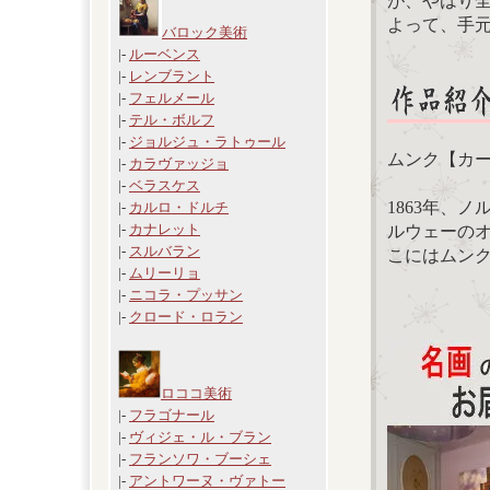
が、やはり
よって、手
バロック美術
|-
ルーベンス
|-
レンブラント
|-
フェルメール
|-
テル・ボルフ
|-
ジョルジュ・ラトゥール
ムンク【カ
|-
カラヴァッジョ
|-
ベラスケス
1863年、
|-
カルロ・ドルチ
|-
カナレット
ルウェーの
|-
スルバラン
こにはムン
|-
ムリーリョ
|-
ニコラ・プッサン
|-
クロード・ロラン
ロココ美術
|-
フラゴナール
|-
ヴィジェ・ル・ブラン
|-
フランソワ・ブーシェ
|-
アントワーヌ・ヴァトー