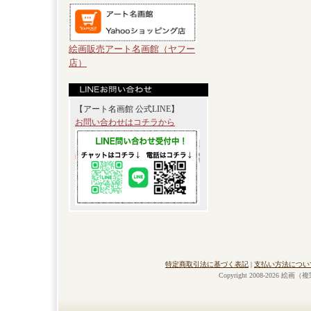
絵画販売アート名画館（ヤフー
店）
【アート名画館 公式LINE】
お問い合わせはコチラから
特定商取引法に基づく表記
|
支払い方法につい
Copyright 2008-2026 絵画