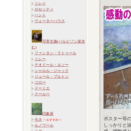
|-
ミレイ
|-
ロセッティ
|-
ハント
|-
ウォーターハウス
写実主義(バルビゾン派含
む)
|-
ファンタン・ラトゥール
|-
ミレー
|-
テオドール・ルソー
|-
シャルル・ジャック
|-
ジュール・ブルトン
|-
コロー
|-
ドーミエ
|-
クールベ
印象派
ポスター等
|-
モネ
>>おすすめ<<
しっかりと
|-
ルノワール