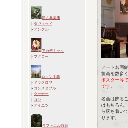
新古典美術
|-
ダヴィッド
|-
アングル
アカデミック
|-
ブグロー
アート名画
製画を数多
ロマン主義
ポスター等
|-
ドラクロワ
です。
|-
コンスタブル
|-
ターナー
名画は飾る
|-
ゴヤ
はもちろん
|-
アイエツ
ら落ち着い
ります。
ラファエル前派