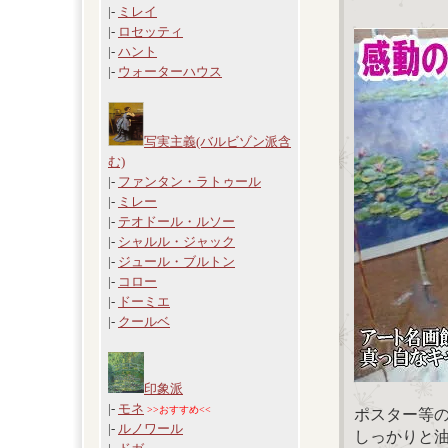
|-
ミレイ
|-
ロセッティ
|-
ハント
|-
ウォーターハウス
写実主義(バルビゾン派含
む)
|-
ファンタン・ラトゥール
|-
ミレー
|-
テオドール・ルソー
|-
シャルル・ジャック
|-
ジュール・ブルトン
|-
コロー
|-
ドーミエ
|-
クールベ
印象派
|-
モネ
>>おすすめ<<
ポスター等
|-
ルノワール
しっかりと