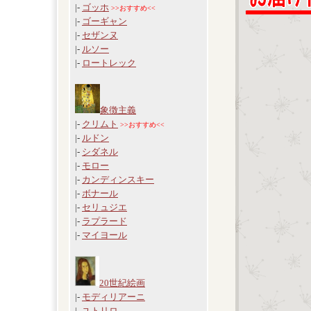
|-
ゴッホ
>>おすすめ<<
|-
ゴーギャン
|-
セザンヌ
|-
ルソー
|-
ロートレック
象徴主義
|-
クリムト
>>おすすめ<<
|-
ルドン
|-
シダネル
|-
モロー
|-
カンディンスキー
|-
ボナール
|-
セリュジエ
|-
ラプラード
|-
マイヨール
20世紀絵画
|-
モディリアーニ
|-
ユトリロ