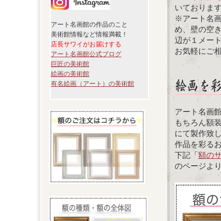
いておりま
※アート名
アート名画館の作品のこと
め、壁の空
美術館情報など情報満載！
辺が１メー
店長サワイがお届けする
お気軽にご
アート名画館公式ブログ
巨匠の美術館
絵画の美術館
有名絵画（アート）の美術館
アート名画
もちろん額
にて製作致
作品を彩る
下記「
額の
のページよ