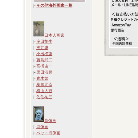
|
-
その他海外画家一覧
日本人画家
|-
岸田劉生
|-
浅井忠
|-
小出楢重
|-
藤島武二
|-
高橋由一
|-
黒田清輝
|-
青木繁
|-
葛飾北斎
|-
横山大観
|-
佐伯祐三
肖像画
|-
肖像画
|-
ペット肖像画