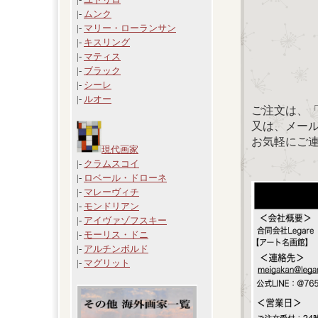
|-
ムンク
|-
マリー・ローランサン
|-
キスリング
|-
マティス
|-
ブラック
|-
シーレ
|-
ルオー
ご注文は、
又は、メール：「
お気軽にご
現代画家
|-
クラムスコイ
|-
ロベール・ドローネ
|-
マレーヴィチ
|-
モンドリアン
|-
アイヴァゾフスキー
|-
モーリス・ドニ
|-
アルチンボルド
|-
マグリット