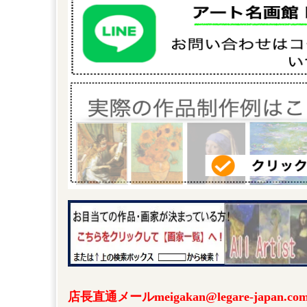
店長直通メールmeigakan@legare-japa