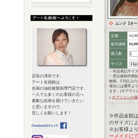
ムンク【オー
定価
64,0
販売価格
64,0
購入数
サイズ
・作品表記サイ
店長の澤井です。
・受注後制作開
物画、F20以上
アート名画館は、
場合には通常よ
名画の油絵複製画専門店です。
ます。(※アウト
一人でも多くのお客様の元へ
»
オプションの価
素敵な絵画を届けていきたい
と思いますので、
宜しくお願いします！
※作品金額
のサイズに
※お客様よ
ーメイドに