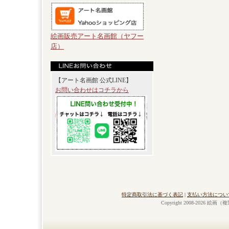
絵画販売アート名画館（ヤフー
店）
【アート名画館 公式LINE】
お問い合わせはコチラから
特定商取引法に基づく表記
|
支払い方法につい
Copyright 2008-2026 絵画