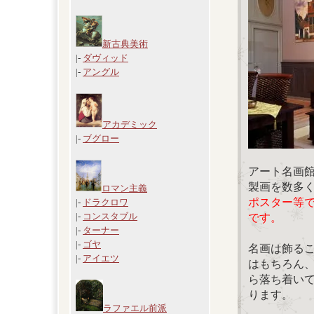
新古典美術
|-
ダヴィッド
|-
アングル
アカデミック
|-
ブグロー
アート名画
製画を数多
ロマン主義
ポスター等
|-
ドラクロワ
|-
コンスタブル
です。
|-
ターナー
|-
ゴヤ
名画は飾る
|-
アイエツ
はもちろん
ら落ち着い
ります。
ラファエル前派