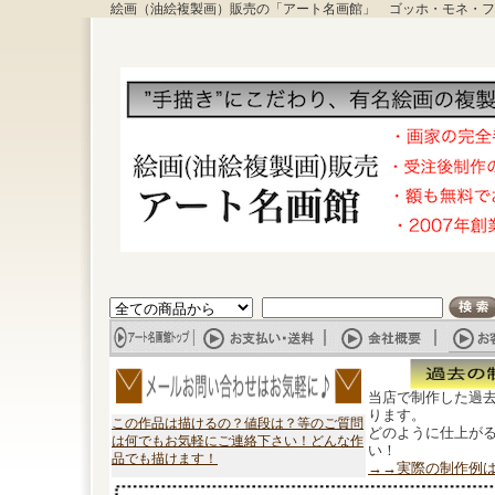
絵画（油絵複製画）販売の「アート名画館」 ゴッホ・モネ・フ
当店で制作した過
ります。
この作品は描けるの？値段は？等のご質問
どのように仕上が
は何でもお気軽にご連絡下さい！どんな作
い！
品でも描けます！
→→実際の制作例