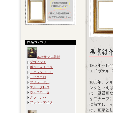
ルネサンス美術
|-
ダヴィンチ
1863年～19
|-
ボッティチェリ
エドヴァルド・
|-
ミケランジェロ
|-
ラファエロ
1863年、
|-
ブリューゲル
|-
エル・グレコ
ンクといえ
|-
ヴェロネーゼ
は、風景画
|-
クラーナハ
をモチーフに
|-
ファン・エイク
に留学し、
は、画家と