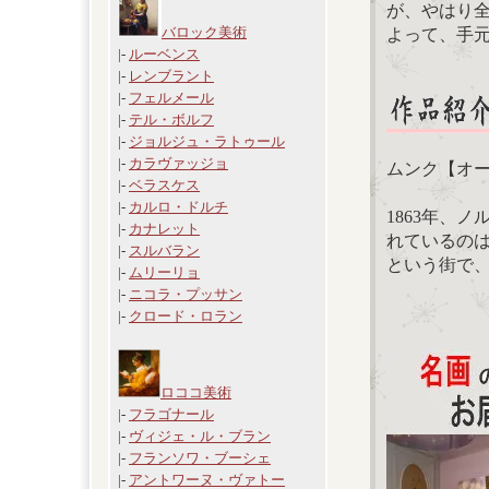
が、やはり
バロック美術
よって、手
|-
ルーベンス
|-
レンブラント
|-
フェルメール
|-
テル・ボルフ
|-
ジョルジュ・ラトゥール
|-
カラヴァッジョ
ムンク【オ
|-
ベラスケス
|-
カルロ・ドルチ
1863年、
|-
カナレット
れているの
|-
スルバラン
という街で
|-
ムリーリョ
|-
ニコラ・プッサン
|-
クロード・ロラン
ロココ美術
|-
フラゴナール
|-
ヴィジェ・ル・ブラン
|-
フランソワ・ブーシェ
|-
アントワーヌ・ヴァトー