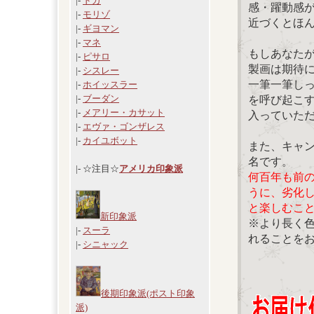
|-
ドガ
感・躍動感
|-
モリゾ
近づくとほ
|-
ギヨマン
|-
マネ
もしあなた
|-
ピサロ
製画は期待
|-
シスレー
一筆一筆し
|-
ホイッスラー
|-
ブーダン
を呼び起こ
|-
メアリー・カサット
入っていた
|-
エヴァ・ゴンザレス
|-
カイユボット
また、キャ
名です。
|- ☆注目☆
アメリカ印象派
何百年も前
うに、劣化
と楽しむこ
新印象派
※より長く
|-
スーラ
れることを
|-
シニャック
後期印象派(ポスト印象
派)