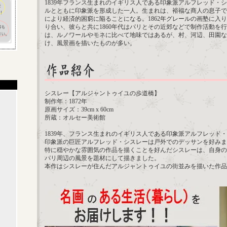
1839年フランス生まれのイギリス人である印象派アルフレッド・
ルとともに印象派を形成した一人。生まれは、裕福な商人の息子で
により経済的困窮に陥ることになる。1862年グレールの画塾に入
り合い、彼らと共に1860年代はパリとその近郊などで制作活動を
は、ルノワールやモネに比べて地味ではあるが、村、河辺、田園な
け、風景画を描いたものが多い。
シスレー【アルジャントゥイユの歩道橋】
制作年：1872年
原画サイズ：39cm x 60cm
所蔵：オルセー美術館
1839年、フランス生まれのイギリス人である印象派アルフレッド
印象派の巨匠アルフレッド・シスレーは戸外でのデッサンを好みま
特に穏やかな雰囲気の作品を描くことを好んだシスレーは、自身の
パリ周辺の風景を題材にして描きました。
本作はシスレーが住んだアルジャントゥイユの街並みを描いた作品