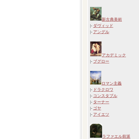
新古典美術
|-
ダヴィッド
|-
アングル
アカデミック
|-
ブグロー
ロマン主義
|-
ドラクロワ
|-
コンスタブル
|-
ターナー
|-
ゴヤ
|-
アイエツ
ラファエル前派