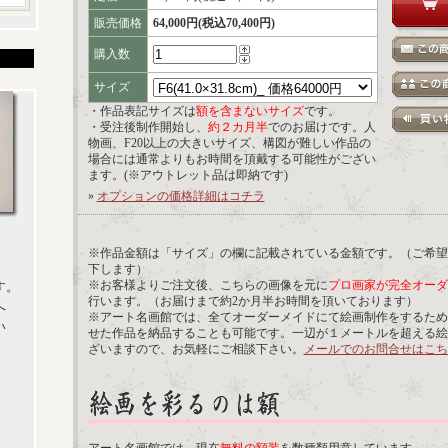
販売価格
64,000円(税込70,400円)
購入数
サイズ
・作品表記サイズは
額を含まないサイズ
です。
・受注後制作開始し、
約２カ月半
でのお届けです。人
物画、F20以上の大きいサイズ、構図が難しい作品の
場合には通常よりもお時間を頂戴する可能性がござい
ます。(※アウトレット品は即納です)
»
オプションの価格詳細はコチラ
※作品金額は「サイズ」の欄に記載されている金額です。（ご希望
下します）
※お客様よりご注文後、こちらの画像を元に
プロ画家が完全オーダ
す。
行います。（お届けまで約2か月半お時間を頂いております）
へ
※アート名画館では、全てオーダーメイドにて絵画制作をするため
い
せた作品を納品することも可能です。一辺が１メートルを超える絵
ざいますので、お気軽にご相談下さい。
メールでのお問合せはこち