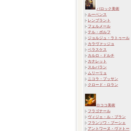
バロック美術
|-
ルーベンス
|-
レンブラント
|-
フェルメール
|-
テル・ボルフ
|-
ジョルジュ・ラトゥール
|-
カラヴァッジョ
|-
ベラスケス
|-
カルロ・ドルチ
|-
カナレット
|-
スルバラン
|-
ムリーリョ
|-
ニコラ・プッサン
|-
クロード・ロラン
ロココ美術
|-
フラゴナール
|-
ヴィジェ・ル・ブラン
|-
フランソワ・ブーシェ
|-
アントワーヌ・ヴァトー