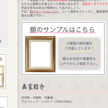
アート名画館では、現在
無料の額装
を数種類用意しています。
もちろん額装も出来上がった作品に合わせて、
完全オーダーメイド
作品を彩るお好みの額装をしてあげましょう。
下記「
額のサンプルはこちら
」という箇所をクリックし、額装選択
装をお選び下さい。
館
1839年～1899年 印象派
アルフレッド・シスレー（Alfred Sisley）