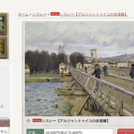
ホーム
»
シスレー
»
シスレー【アルジャントゥイユの歩道橋】
＜
シスレー【アルジャントゥイユの歩道橋】
ません
定価
64,000円(税込70,400円)