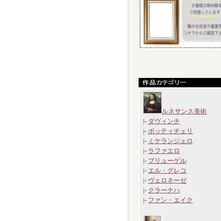
ルネサンス美術
|-
ダヴィンチ
|-
ボッティチェリ
|-
ミケランジェロ
|-
ラファエロ
|-
ブリューゲル
|-
エル・グレコ
|-
ヴェロネーゼ
|-
クラーナハ
|-
ファン・エイク