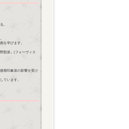
れる。
す。
絵画を学びます。
野獣派」(フォーヴィス
後期印象派の影響を受け
しています。