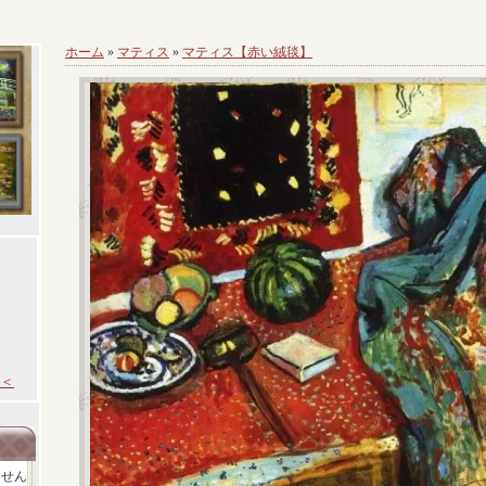
ホーム
»
マティス
»
マティス【赤い絨毯】
＜
ません