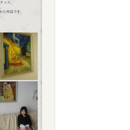
マティス。
。
られた作品です。