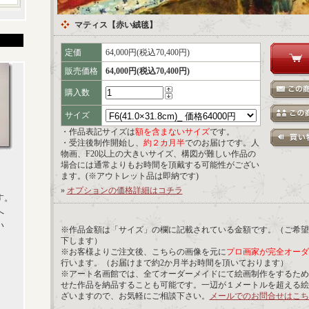
マティス【赤い絨毯】
定価
64,000円(税込70,400円)
販売価格
64,000円(税込70,400円)
購入数
サイズ
・作品表記サイズは
額を含まないサイズ
です。
・受注後制作開始し、
約２カ月半
でのお届けです。人
物画、F20以上の大きいサイズ、構図が難しい作品の
場合には通常よりもお時間を頂戴する可能性がござい
ます。(※アウトレット品は即納です)
»
オプションの価格詳細はコチラ
す。
へ
い
※作品金額は「サイズ」の欄に記載されている金額です。（ご希望
下します）
※お客様よりご注文後、こちらの画像を元に
プロ画家が完全オーダ
行います。（お届けまで約2か月半お時間を頂いております）
※アート名画館では、全てオーダーメイドにて絵画制作をするため
せた作品を納品することも可能です。一辺が１メートルを超える絵
ざいますので、お気軽にご相談下さい。
メールでのお問合せはこち