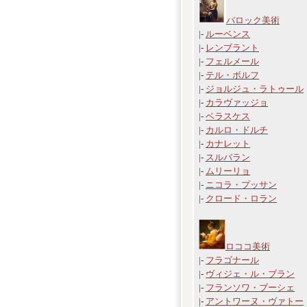
バロック美術
|-
ルーベンス
|-
レンブラント
|-
フェルメール
|-
テル・ボルフ
|-
ジョルジュ・ラトゥール
|-
カラヴァッジョ
|-
ベラスケス
|-
カルロ・ドルチ
|-
カナレット
|-
スルバラン
|-
ムリーリョ
|-
ニコラ・プッサン
|-
クロード・ロラン
ロココ美術
|-
フラゴナール
|-
ヴィジェ・ル・ブラン
|-
フランソワ・ブーシェ
|-
アントワーヌ・ヴァトー