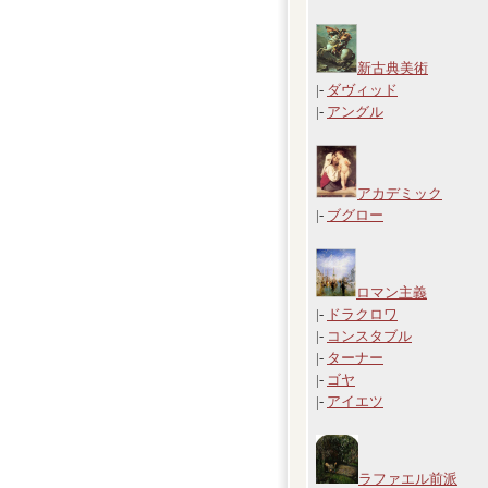
新古典美術
|-
ダヴィッド
|-
アングル
アカデミック
|-
ブグロー
ロマン主義
|-
ドラクロワ
|-
コンスタブル
|-
ターナー
|-
ゴヤ
|-
アイエツ
ラファエル前派