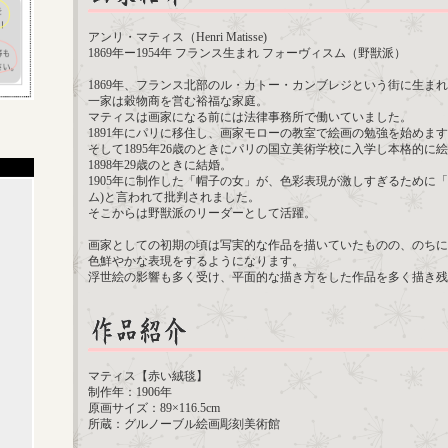
アンリ・マティス（Henri Matisse)
1869年ー1954年 フランス生まれ フォーヴィスム（野獣派）
1869年、フランス北部のル・カトー・カンブレジという街に生ま
一家は穀物商を営む裕福な家庭。
マティスは画家になる前には法律事務所で働いていました。
1891年にパリに移住し、画家モローの教室で絵画の勉強を始めま
そして1895年26歳のときにパリの国立美術学校に入学し本格的に
1898年29歳のときに結婚。
1905年に制作した「帽子の女」が、色彩表現が激しすぎるために「
ム)と言われて批判されました。
そこからは野獣派のリーダーとして活躍。
画家としての初期の頃は写実的な作品を描いていたものの、のちに
色鮮やかな表現をするようになります。
浮世絵の影響も多く受け、平面的な描き方をした作品を多く描き残
マティス【赤い絨毯】
制作年：1906年
原画サイズ：89×116.5cm
所蔵：グルノーブル絵画彫刻美術館