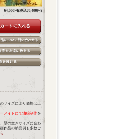
64,000円(税込70,400円)
のサイズにより価格は上
ーメイドにて油絵制作
を
、壁の空きサイズに合わ
画作品の納品例も多数ご
ら