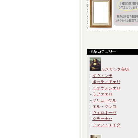
ルネサンス美術
|-
ダヴィンチ
|-
ボッティチェリ
|-
ミケランジェロ
|-
ラファエロ
|-
ブリューゲル
|-
エル・グレコ
|-
ヴェロネーゼ
|-
クラーナハ
|-
ファン・エイク