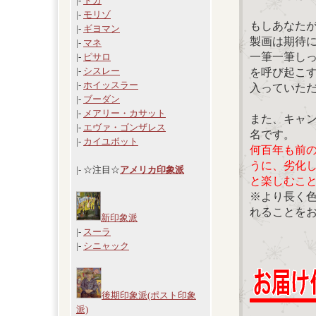
|-
ドガ
|-
モリゾ
もしあなた
|-
ギヨマン
製画は期待
|-
マネ
一筆一筆し
|-
ピサロ
|-
シスレー
を呼び起こ
|-
ホイッスラー
入っていた
|-
ブーダン
|-
メアリー・カサット
また、キャ
|-
エヴァ・ゴンザレス
名です。
|-
カイユボット
何百年も前
うに、劣化
|- ☆注目☆
アメリカ印象派
と楽しむこ
※より長く
れることを
新印象派
|-
スーラ
|-
シニャック
後期印象派(ポスト印象
派)