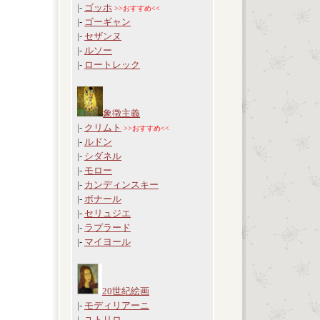
|-
ゴッホ
>>おすすめ<<
|-
ゴーギャン
|-
セザンヌ
|-
ルソー
|-
ロートレック
象徴主義
|-
クリムト
>>おすすめ<<
|-
ルドン
|-
シダネル
|-
モロー
|-
カンディンスキー
|-
ボナール
|-
セリュジエ
|-
ラプラード
|-
マイヨール
20世紀絵画
|-
モディリアーニ
|-
ユトリロ