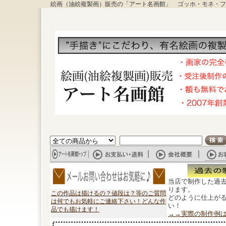
絵画（油絵複製画）販売の「アート名画館」 ゴッホ・モネ・フ
当店で制作した過
ります。
この作品は描けるの？値段は？等のご質問
どのように仕上が
は何でもお気軽にご連絡下さい！どんな作
い！
品でも描けます！
→→実際の制作例