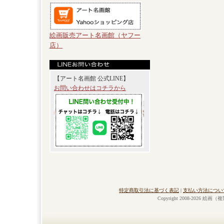
絵画販売アート名画館（ヤフー
店）
【アート名画館 公式LINE】
お問い合わせはコチラから
特定商取引法に基づく表記
|
支払い方法につい
Copyright 2008-2026 絵画