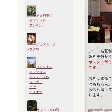
新古典美術
|-
ダヴィッド
|-
アングル
アカデミック
|-
ブグロー
アート名画
製画を数多
ポスター等
ロマン主義
です。
|-
ドラクロワ
|-
コンスタブル
名画は飾る
|-
ターナー
はもちろん
|-
ゴヤ
ら落ち着い
|-
アイエツ
ります。
ラファエル前派