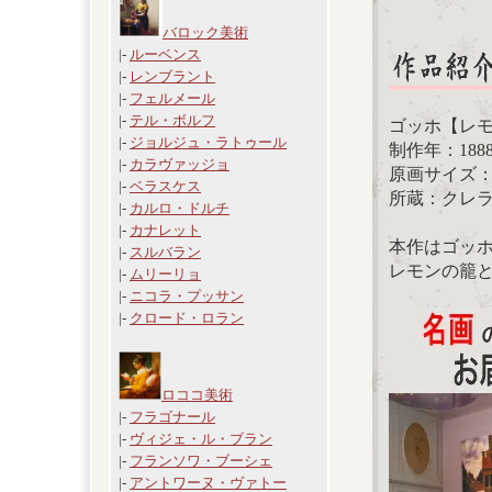
バロック美術
|-
ルーベンス
|-
レンブラント
|-
フェルメール
|-
テル・ボルフ
ゴッホ【レ
|-
ジョルジュ・ラトゥール
制作年：188
|-
カラヴァッジョ
原画サイズ：53
|-
ベラスケス
所蔵：クレ
|-
カルロ・ドルチ
|-
カナレット
本作はゴッ
|-
スルバラン
レモンの籠
|-
ムリーリョ
|-
ニコラ・プッサン
|-
クロード・ロラン
ロココ美術
|-
フラゴナール
|-
ヴィジェ・ル・ブラン
|-
フランソワ・ブーシェ
|-
アントワーヌ・ヴァトー