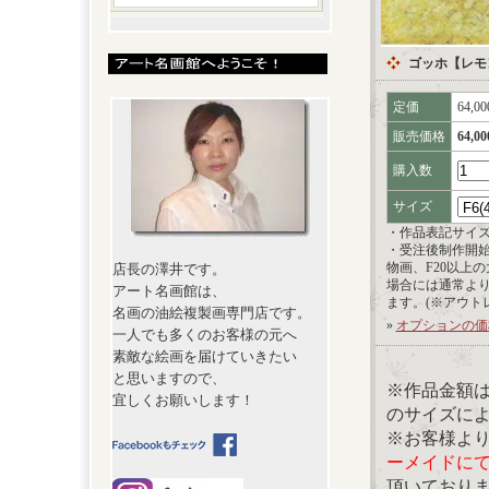
ゴッホ【レモ
定価
64,0
販売価格
64,0
購入数
サイズ
・作品表記サイ
・受注後制作開
物画、F20以上
店長の澤井です。
場合には通常よ
アート名画館は、
ます。(※アウト
名画の油絵複製画専門店です。
»
オプションの価
一人でも多くのお客様の元へ
素敵な絵画を届けていきたい
と思いますので、
※作品金額
宜しくお願いします！
のサイズに
※お客様よ
ーメイドに
頂いており