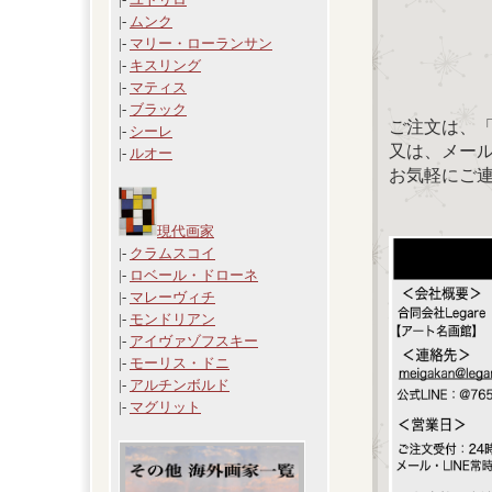
|-
ムンク
|-
マリー・ローランサン
|-
キスリング
|-
マティス
|-
ブラック
ご注文は、
|-
シーレ
又は、メール：「
|-
ルオー
お気軽にご
現代画家
|-
クラムスコイ
|-
ロベール・ドローネ
|-
マレーヴィチ
|-
モンドリアン
|-
アイヴァゾフスキー
|-
モーリス・ドニ
|-
アルチンボルド
|-
マグリット