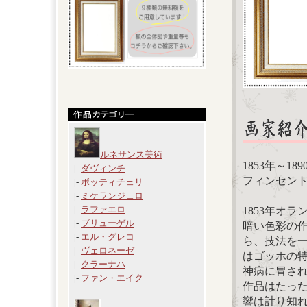
ルネサンス美術
1853年～1
|-
ダヴィンチ
フィンセント・フ
|-
ボッティチェリ
|-
ミケランジェロ
|-
ラファエロ
1853年オ
|-
ブリューゲル
暗い色彩の
|-
エル・グレコ
ら、技法を
|-
ヴェロネーゼ
はゴッホの
|-
クラーナハ
神病に冒さ
|-
ファン・エイク
作品はたっ
響は計り知