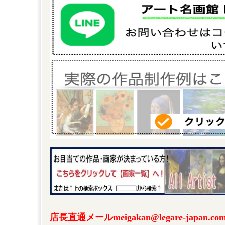
店長直通メールmeigakan@legare-japa