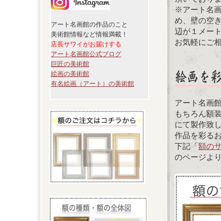
※アート名
め、壁の空
アート名画館の作品のこと
辺が１メー
美術館情報など情報満載！
お気軽にご
店長サワイがお届けする
アート名画館公式ブログ
巨匠の美術館
絵画の美術館
有名絵画（アート）の美術館
アート名画
もちろん額
にて製作致
作品を彩る
下記「
額の
のページよ