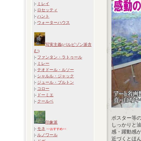
|-
ミレイ
|-
ロセッティ
|-
ハント
|-
ウォーターハウス
写実主義(バルビゾン派含
む)
|-
ファンタン・ラトゥール
|-
ミレー
|-
テオドール・ルソー
|-
シャルル・ジャック
|-
ジュール・ブルトン
|-
コロー
|-
ドーミエ
|-
クールベ
ポスター等
印象派
しっかりと
|-
モネ
>>おすすめ<<
感・躍動感
|-
ルノワール
近づくとほ