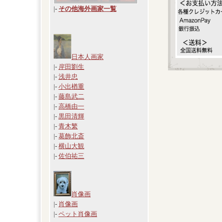
|
-
その他海外画家一覧
日本人画家
|-
岸田劉生
|-
浅井忠
|-
小出楢重
|-
藤島武二
|-
高橋由一
|-
黒田清輝
|-
青木繁
|-
葛飾北斎
|-
横山大観
|-
佐伯祐三
肖像画
|-
肖像画
|-
ペット肖像画