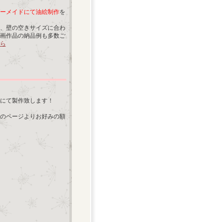
ーメイドにて油絵制作
を
、壁の空きサイズに合わ
画作品の納品例も多数ご
ら
にて製作致します！
のページよりお好みの額