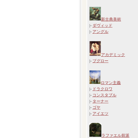
新古典美術
|-
ダヴィッド
|-
アングル
アカデミック
|-
ブグロー
ロマン主義
|-
ドラクロワ
|-
コンスタブル
|-
ターナー
|-
ゴヤ
|-
アイエツ
ラファエル前派