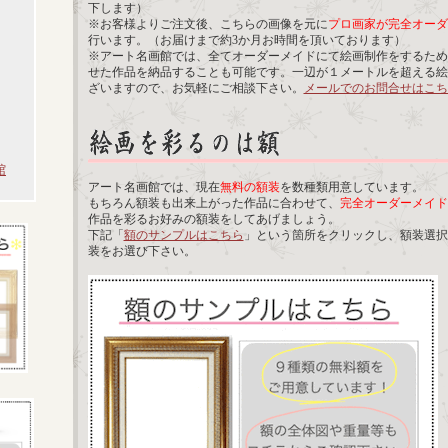
下します）
※お客様よりご注文後、こちらの画像を元に
プロ画家が完全オーダ
行います。（お届けまで約3か月お時間を頂いております）
※アート名画館では、全てオーダーメイドにて絵画制作をするため
せた作品を納品することも可能です。一辺が１メートルを超える絵
ざいますので、お気軽にご相談下さい。
メールでのお問合せはこち
館
アート名画館では、現在
無料の額装
を数種類用意しています。
もちろん額装も出来上がった作品に合わせて、
完全オーダーメイド
作品を彩るお好みの額装をしてあげましょう。
下記「
額のサンプルはこちら
」という箇所をクリックし、額装選択
装をお選び下さい。