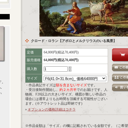
クロード・ロラン【アポロとメルクリウスのいる風景】
定価
64,000円(税込70,400円)
販売価格
64,000円(税込70,400円)
購入数
サイズ
す。
・作品表記サイズは
額を含まないサイズ
です。
へ
・受注後制作開始し、
約２カ月半
でのお届けです。人
い
物画、F20以上の大きいサイズ、構図が難しい作品の
場合には通常よりもお時間を頂戴する可能性がござい
ます。(※アウトレット品は即納です)
»
オプションの価格詳細はコチラ
※作品金額は「サイズ」の欄に記載されている金額です。（ご希望