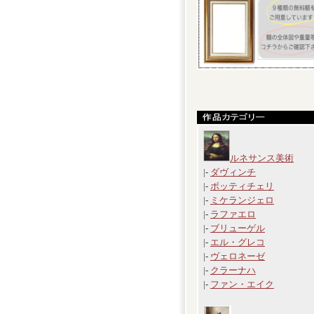
ルネサンス美術
|-
ダヴィンチ
|-
ボッティチェリ
|-
ミケランジェロ
|-
ラファエロ
|-
ブリューゲル
|-
エル・グレコ
|-
ヴェロネーゼ
|-
クラーナハ
|-
ファン・エイク