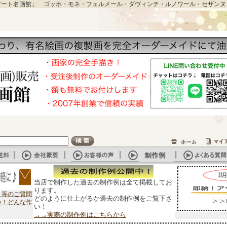
アート名画館」 ゴッホ・モネ・フェルメール・ダヴィンチ・ルノワール・セザンヌ
当店で制作した過去の制作例は全て掲載してお
ります。
？等のご質問
どのように仕上がるか過去の制作例をご覧下さ
い！どんな作
い！
→→実際の制作例はこちらから