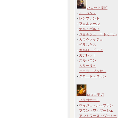
バロック美術
|-
ルーベンス
|-
レンブラント
|-
フェルメール
|-
テル・ボルフ
|-
ジョルジュ・ラトゥール
|-
カラヴァッジョ
|-
ベラスケス
|-
カルロ・ドルチ
|-
カナレット
|-
スルバラン
|-
ムリーリョ
|-
ニコラ・プッサン
|-
クロード・ロラン
ロココ美術
|-
フラゴナール
|-
ヴィジェ・ル・ブラン
|-
フランソワ・ブーシェ
|-
アントワーヌ・ヴァトー