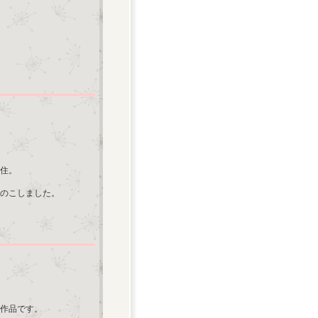
移住。
のこしました。
作品です。