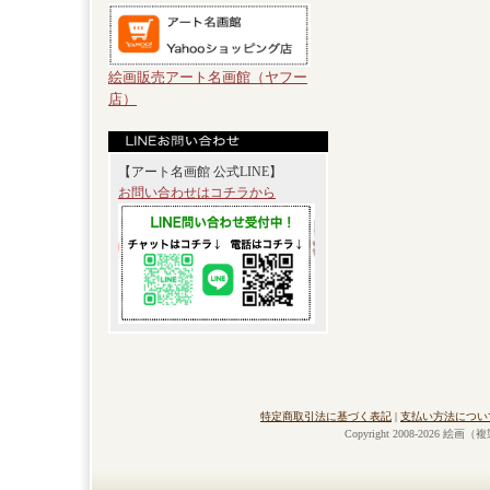
絵画販売アート名画館（ヤフー
店）
【アート名画館 公式LINE】
お問い合わせはコチラから
特定商取引法に基づく表記
|
支払い方法につい
Copyright 2008-2026 絵画