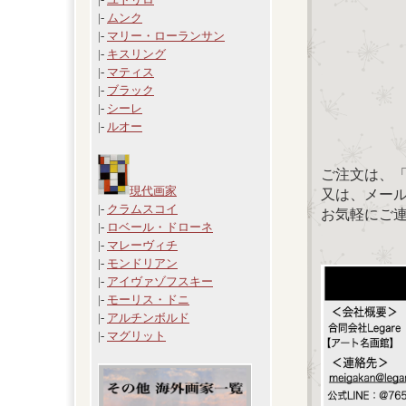
|-
ムンク
|-
マリー・ローランサン
|-
キスリング
|-
マティス
|-
ブラック
|-
シーレ
|-
ルオー
ご注文は、
現代画家
又は、メール：「
|-
クラムスコイ
お気軽にご
|-
ロベール・ドローネ
|-
マレーヴィチ
|-
モンドリアン
|-
アイヴァゾフスキー
|-
モーリス・ドニ
|-
アルチンボルド
|-
マグリット