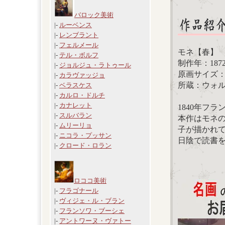
バロック美術
|-
ルーベンス
|-
レンブラント
|-
フェルメール
モネ【春
|-
テル・ボルフ
制作年：18
|-
ジョルジュ・ラトゥール
原画サイズ：50 
|-
カラヴァッジョ
所蔵：ウォ
|-
ベラスケス
|-
カルロ・ドルチ
|-
カナレット
1840年フ
|-
スルバラン
本作はモネ
|-
ムリーリョ
子が描かれ
|-
ニコラ・プッサン
日陰で読書
|-
クロード・ロラン
ロココ美術
|-
フラゴナール
|-
ヴィジェ・ル・ブラン
|-
フランソワ・ブーシェ
|-
アントワーヌ・ヴァトー