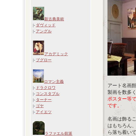
新古典美術
|-
ダヴィッド
|-
アングル
アカデミック
|-
ブグロー
ロマン主義
アート名画
|-
ドラクロワ
製画を数多
|-
コンスタブル
ポスター等
|-
ターナー
です。
|-
ゴヤ
|-
アイエツ
名画は飾る
はもちろん
ら落ち着い
ラファエル前派