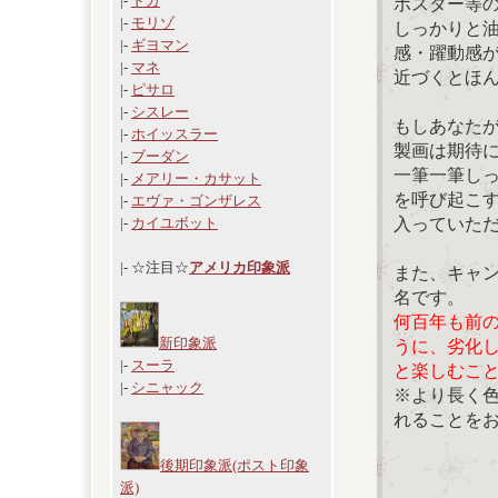
|-
ドガ
ポスター等
|-
モリゾ
しっかりと
|-
ギヨマン
感・躍動感
|-
マネ
近づくとほ
|-
ピサロ
|-
シスレー
もしあなた
|-
ホイッスラー
製画は期待
|-
ブーダン
一筆一筆し
|-
メアリー・カサット
を呼び起こ
|-
エヴァ・ゴンザレス
入っていた
|-
カイユボット
|- ☆注目☆
アメリカ印象派
また、キャ
名です。
何百年も前
新印象派
うに、劣化
|-
スーラ
と楽しむこ
|-
シニャック
※より長く
れることを
後期印象派(ポスト印象
派)