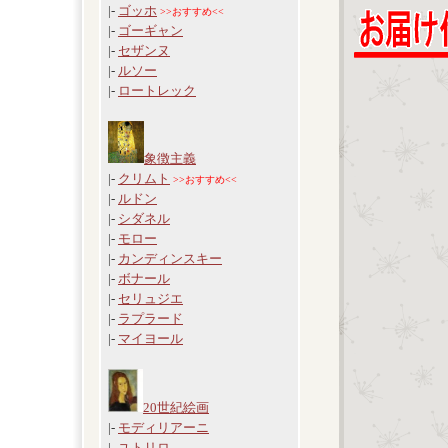
|-
ゴッホ
>>おすすめ<<
|-
ゴーギャン
|-
セザンヌ
|-
ルソー
|-
ロートレック
象徴主義
|-
クリムト
>>おすすめ<<
|-
ルドン
|-
シダネル
|-
モロー
|-
カンディンスキー
|-
ボナール
|-
セリュジエ
|-
ラプラード
|-
マイヨール
20世紀絵画
|-
モディリアーニ
|-
ユトリロ