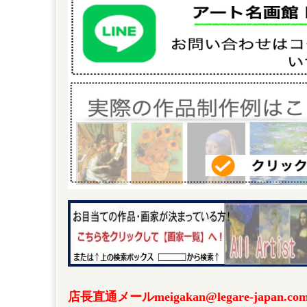
店長直通メールmeigakan@legare-japa