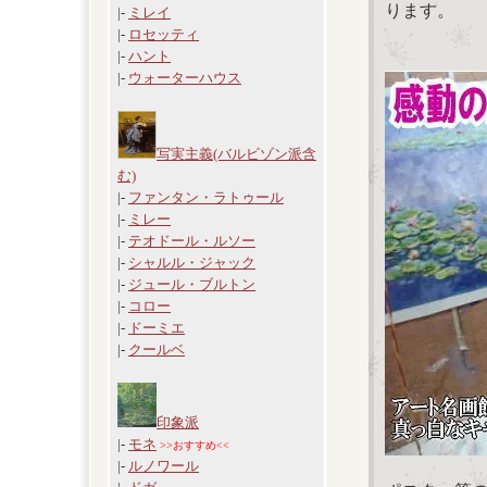
ります。
|-
ミレイ
|-
ロセッティ
|-
ハント
|-
ウォーターハウス
写実主義(バルビゾン派含
む)
|-
ファンタン・ラトゥール
|-
ミレー
|-
テオドール・ルソー
|-
シャルル・ジャック
|-
ジュール・ブルトン
|-
コロー
|-
ドーミエ
|-
クールベ
印象派
|-
モネ
>>おすすめ<<
|-
ルノワール