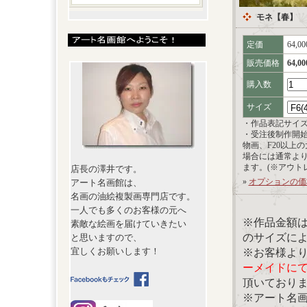
モネ【春】
定価
64,0
販売価格
64,0
購入数
サイズ
・作品表記サイ
・受注後制作開
物画、F20以上
場合には通常よ
ます。(※アウト
店長の澤井です。
»
オプションの価
アート名画館は、
名画の油絵複製画専門店です。
一人でも多くのお客様の元へ
※作品金額
素敵な絵画を届けていきたい
のサイズに
と思いますので、
宜しくお願いします！
※お客様よ
ーメイドに
頂いており
※アート名