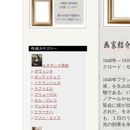
1840年～19
ルネサンス美術
クロード・モネ
|-
ダヴィンチ
|-
ボッティチェリ
1840年フ
|-
ミケランジェロ
派」を生み
|-
ラファエロ
物である。1
|-
ブリューゲル
ノアールやセ
|-
エル・グレコ
覧会に彼が
|-
ヴェロネーゼ
された。モ
|-
クラーナハ
も、１日の
|-
ファン・エイク
光の効果を