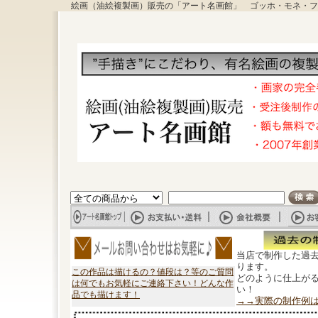
絵画（油絵複製画）販売の「アート名画館」 ゴッホ・モネ・フ
当店で制作した過
ります。
この作品は描けるの？値段は？等のご質問
どのように仕上が
は何でもお気軽にご連絡下さい！どんな作
い！
品でも描けます！
→→実際の制作例