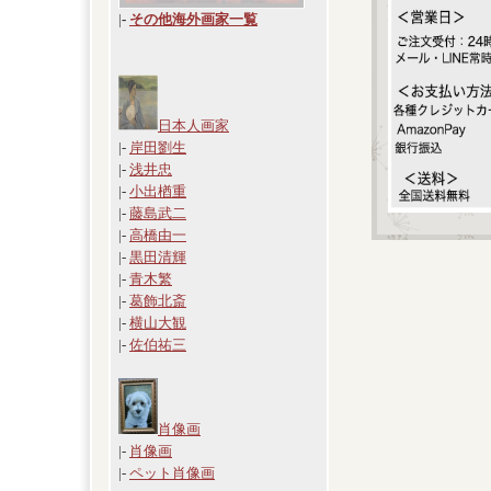
|
-
その他海外画家一覧
日本人画家
|-
岸田劉生
|-
浅井忠
|-
小出楢重
|-
藤島武二
|-
高橋由一
|-
黒田清輝
|-
青木繁
|-
葛飾北斎
|-
横山大観
|-
佐伯祐三
肖像画
|-
肖像画
|-
ペット肖像画