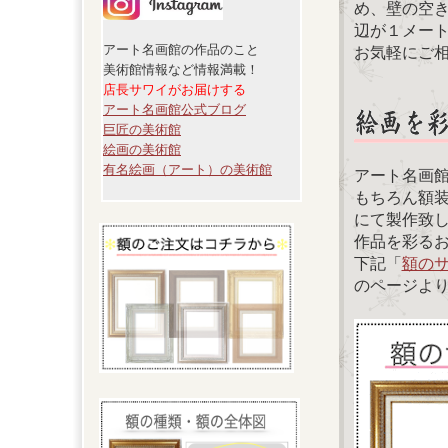
め、壁の空
辺が１メー
アート名画館の作品のこと
お気軽にご
美術館情報など情報満載！
店長サワイがお届けする
アート名画館公式ブログ
巨匠の美術館
絵画の美術館
有名絵画（アート）の美術館
アート名画
もちろん額
にて製作致
作品を彩る
下記「
額の
のページよ