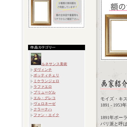
ルネサンス美術
|-
ダヴィンチ
|-
ボッティチェリ
|-
ミケランジェロ
|-
ラファエロ
|-
ブリューゲル
|-
エル・グレコ
モイズ・キスリング
|-
ヴェロネーゼ
1891 - 19
|-
クラーナハ
|-
ファン・エイク
1891年ポ
パリ派と呼ば