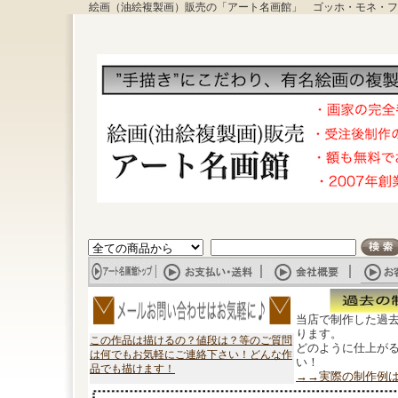
絵画（油絵複製画）販売の「アート名画館」 ゴッホ・モネ・フ
当店で制作した過
ります。
この作品は描けるの？値段は？等のご質問
どのように仕上が
は何でもお気軽にご連絡下さい！どんな作
い！
品でも描けます！
→→実際の制作例