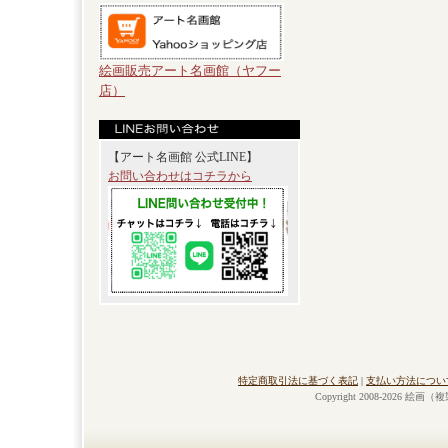
絵画販売アート名画館（ヤフー
店）
【アート名画館 公式LINE】
お問い合わせはコチラから
特定商取引法に基づく表記
|
支払い方法につい
Copyright 2008-2026 絵画