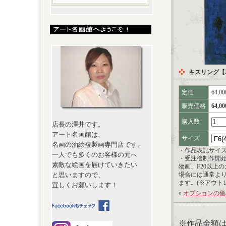
キスリング【
定価
64,0
販売価格
64,0
購入数
店長の澤井です。
アート名画館は、
サイズ
名画の油絵複製画専門店です。
・作品表記サイ
一人でも多くのお客様の元へ
・受注後制作開
素敵な絵画を届けていきたい
物画、F20以上
と思いますので、
場合には通常よ
ます。(※アウト
宜しくお願いします！
»
オプションの価
※作品金額