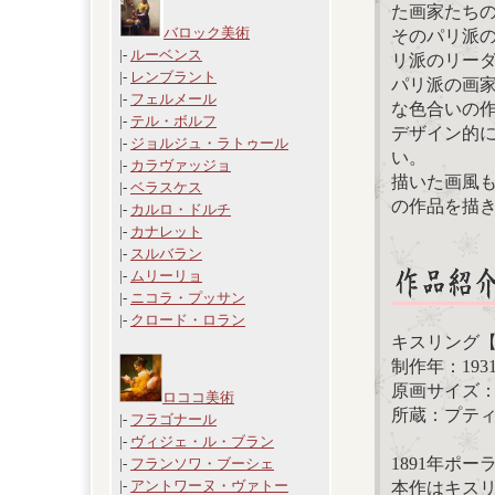
た画家たち
バロック美術
そのパリ派
|-
ルーベンス
リ派のリー
|-
レンブラント
パリ派の画
|-
フェルメール
な色合いの
|-
テル・ボルフ
デザイン的
|-
ジョルジュ・ラトゥール
い。
|-
カラヴァッジョ
描いた画風
|-
ベラスケス
の作品を描
|-
カルロ・ドルチ
|-
カナレット
|-
スルバラン
|-
ムリーリョ
|-
ニコラ・プッサン
|-
クロード・ロラン
キスリング
制作年：193
原画サイズ：1
ロココ美術
所蔵：プテ
|-
フラゴナール
|-
ヴィジェ・ル・ブラン
1891年ポ
|-
フランソワ・ブーシェ
|-
アントワーヌ・ヴァトー
本作はキス