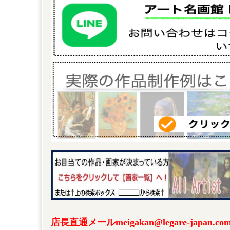
店長直通メールmeigakan@legare-japa