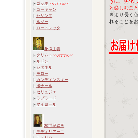
うに、劣化
|-
ゴッホ
>>おすすめ<<
と楽しむこ
|-
ゴーギャン
※より長く
|-
セザンヌ
れることを
|-
ルソー
|-
ロートレック
象徴主義
|-
クリムト
>>おすすめ<<
|-
ルドン
|-
シダネル
|-
モロー
|-
カンディンスキー
|-
ボナール
|-
セリュジエ
|-
ラプラード
|-
マイヨール
20世紀絵画
|-
モディリアーニ
|-
ユトリロ