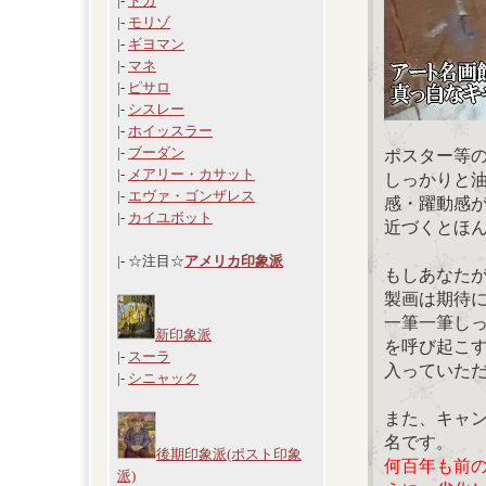
|-
ドガ
|-
モリゾ
|-
ギヨマン
|-
マネ
|-
ピサロ
|-
シスレー
|-
ホイッスラー
|-
ブーダン
ポスター等
|-
メアリー・カサット
しっかりと
|-
エヴァ・ゴンザレス
感・躍動感
|-
カイユボット
近づくとほ
|- ☆注目☆
アメリカ印象派
もしあなた
製画は期待
一筆一筆し
新印象派
を呼び起こ
|-
スーラ
入っていた
|-
シニャック
また、キャ
名です。
後期印象派(ポスト印象
何百年も前
派)