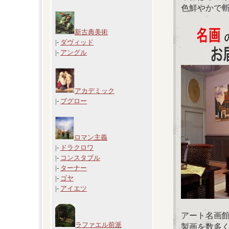
色鮮やかで
新古典美術
|-
ダヴィッド
|-
アングル
アカデミック
|-
ブグロー
ロマン主義
|-
ドラクロワ
|-
コンスタブル
|-
ターナー
|-
ゴヤ
|-
アイエツ
アート名画
ラファエル前派
製画を数多