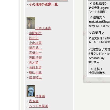
|
-
その他海外画家一覧
日本人画家
|-
岸田劉生
|-
浅井忠
|-
小出楢重
|-
藤島武二
|-
高橋由一
|-
黒田清輝
|-
青木繁
|-
葛飾北斎
|-
横山大観
|-
佐伯祐三
肖像画
|-
肖像画
|-
ペット肖像画