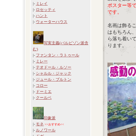
|-
ミレイ
ポスター等
|-
ロセッティ
です。
|-
ハント
|-
ウォーターハウス
名画は飾る
はもちろん
ら落ち着い
写実主義(バルビゾン派含
ります。
む)
|-
ファンタン・ラトゥール
|-
ミレー
|-
テオドール・ルソー
|-
シャルル・ジャック
|-
ジュール・ブルトン
|-
コロー
|-
ドーミエ
|-
クールベ
印象派
|-
モネ
>>おすすめ<<
|-
ルノワール