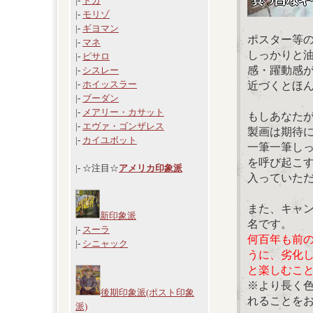
|-
ドガ
|-
モリゾ
|-
ギヨマン
ポスター等
|-
マネ
しっかりと
|-
ピサロ
感・躍動感
|-
シスレー
|-
ホイッスラー
近づくとほ
|-
ブーダン
|-
メアリー・カサット
もしあなた
|-
エヴァ・ゴンザレス
製画は期待
|-
カイユボット
一筆一筆し
を呼び起こ
|- ☆注目☆
アメリカ印象派
入っていた
また、キャ
新印象派
名です。
|-
スーラ
何百年も前
|-
シニャック
うに、劣化
と楽しむこ
※より長く
後期印象派(ポスト印象
れることを
派)