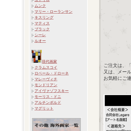
|-
ムンク
|-
マリー・ローランサン
|-
キスリング
|-
マティス
|-
ブラック
|-
シーレ
|-
ルオー
現代画家
ご注文は、
|-
クラムスコイ
又は、メール：「
|-
ロベール・ドローネ
お気軽にご
|-
マレーヴィチ
|-
モンドリアン
|-
アイヴァゾフスキー
|-
モーリス・ドニ
|-
アルチンボルド
|-
マグリット