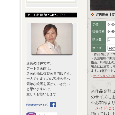
岸田劉生【竹
定価
64,0
販売価格
64,0
購入数
サイズ
・作品表記サイ
・受注後制作開
物画、F20以上
店長の澤井です。
場合には通常よ
アート名画館は、
ます。(※アウト
名画の油絵複製画専門店です。
»
オプションの価
一人でも多くのお客様の元へ
素敵な絵画を届けていきたい
と思いますので、
※作品金額
宜しくお願いします！
のサイズに
※お客様よ
ーメイドに
頂いており