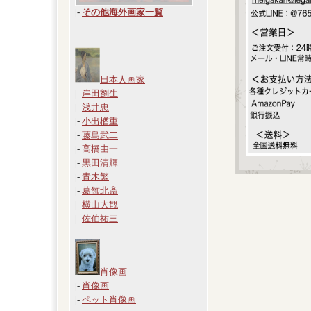
|
-
その他海外画家一覧
日本人画家
|-
岸田劉生
|-
浅井忠
|-
小出楢重
|-
藤島武二
|-
高橋由一
|-
黒田清輝
|-
青木繁
|-
葛飾北斎
|-
横山大観
|-
佐伯祐三
肖像画
|-
肖像画
|-
ペット肖像画