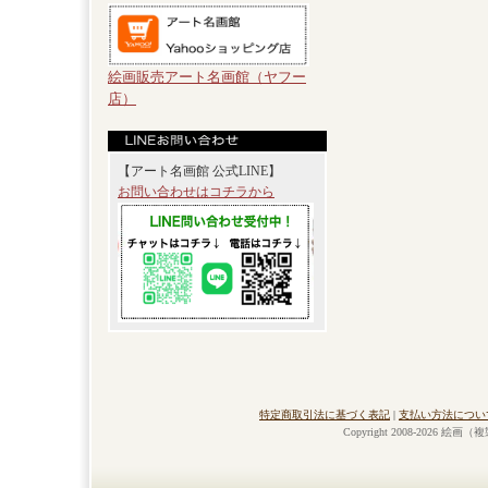
絵画販売アート名画館（ヤフー
店）
【アート名画館 公式LINE】
お問い合わせはコチラから
特定商取引法に基づく表記
|
支払い方法につい
Copyright 2008-2026 絵画