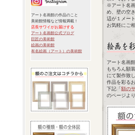
※アート名
め、壁の空
アート名画館の作品のこと
辺が１メー
美術館情報など情報満載！
お気軽にご
店長サワイがお届けする
アート名画館公式ブログ
巨匠の美術館
絵画の美術館
有名絵画（アート）の美術館
アート名画
もちろん額
にて製作致
作品を彩る
下記「
額の
のページよ