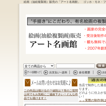
絵画（油絵複製画）販売の「アート名画館」 ゴッホ・モネ・フ
当店で制作した過
ります。
この作品は描けるの？値段は？等のご質問
どのように仕上が
は何でもお気軽にご連絡下さい！どんな作
い！
品でも描けます！
→→実際の制作例