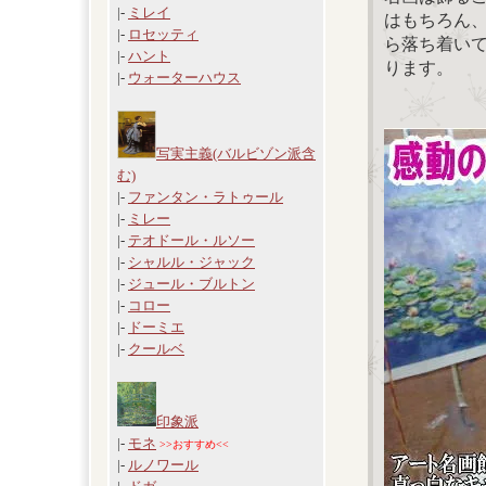
|-
ミレイ
はもちろん
|-
ロセッティ
ら落ち着い
|-
ハント
ります。
|-
ウォーターハウス
写実主義(バルビゾン派含
む)
|-
ファンタン・ラトゥール
|-
ミレー
|-
テオドール・ルソー
|-
シャルル・ジャック
|-
ジュール・ブルトン
|-
コロー
|-
ドーミエ
|-
クールベ
印象派
|-
モネ
>>おすすめ<<
|-
ルノワール