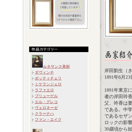
ルネサンス美術
岸田劉生（
|-
ダヴィンチ
1891年6月2
|-
ボッティチェリ
|-
ミケランジェロ
1891年東
|-
ラファエロ
|-
ブリューゲル
者の岸田吟
|-
エル・グレコ
父、吟香は妻
|-
ヴェロネーゼ
である。中
|-
クラーナハ
であるセザ
|-
ファン・エイク
ロックの影
30歳頃から