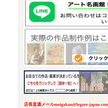
店長直通メールmeigakan@legare-japa