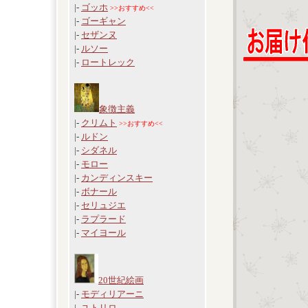
|-
ゴッホ
>>おすすめ<<
|-
ゴーギャン
|-
セザンヌ
|-
ルソー
|-
ロートレック
象徴主義
|-
クリムト
>>おすすめ<<
|-
ルドン
|-
シダネル
|-
モロー
|-
カンディンスキー
|-
ボナール
|-
セリュジエ
|-
ラプラード
|-
マイヨール
20世紀絵画
|-
モディリアーニ
|-
ユトリロ