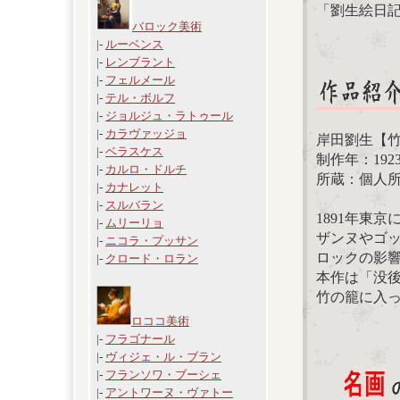
「劉生絵日
バロック美術
|-
ルーベンス
|-
レンブラント
|-
フェルメール
|-
テル・ボルフ
|-
ジョルジュ・ラトゥール
|-
カラヴァッジョ
岸田劉生【
|-
ベラスケス
制作年：192
|-
カルロ・ドルチ
所蔵：個人
|-
カナレット
|-
スルバラン
1891年東
|-
ムリーリョ
ザンヌやゴ
|-
ニコラ・プッサン
ロックの影
|-
クロード・ロラン
本作は「没後
竹の籠に入
ロココ美術
|-
フラゴナール
|-
ヴィジェ・ル・ブラン
|-
フランソワ・ブーシェ
|-
アントワーヌ・ヴァトー