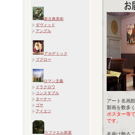
新古典美術
|-
ダヴィッド
|-
アングル
アカデミック
|-
ブグロー
ロマン主義
|-
ドラクロワ
|-
コンスタブル
|-
ターナー
アート名画
|-
ゴヤ
製画を数多
|-
アイエツ
ポスター等
です。
ラファエル前派
名画は飾る