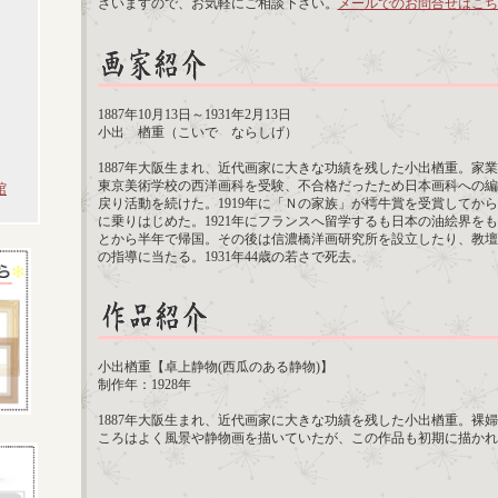
ざいますので、お気軽にご相談下さい。
メールでのお問合せはこち
1887年10月13日～1931年2月13日
小出 楢重（こいで ならしげ）
1887年大阪生まれ、近代画家に大きな功績を残した小出楢重。家業
東京美術学校の西洋画科を受験、不合格だったため日本画科への編
館
戻り活動を続けた。1919年に「Ｎの家族」が樗牛賞を受賞してか
に乗りはじめた。1921年にフランスへ留学するも日本の油絵界を
とから半年で帰国。その後は信濃橋洋画研究所を設立したり、教壇
の指導に当たる。1931年44歳の若さで死去。
小出楢重【卓上静物(西瓜のある静物)】
制作年：1928年
1887年大阪生まれ、近代画家に大きな功績を残した小出楢重。裸
ころはよく風景や静物画を描いていたが、この作品も初期に描かれ