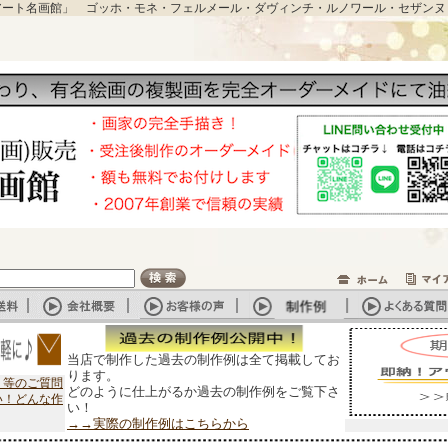
アート名画館」 ゴッホ・モネ・フェルメール・ダヴィンチ・ルノワール・セザンヌ
当店で制作した過去の制作例は全て掲載してお
ります。
？等のご質問
どのように仕上がるか過去の制作例をご覧下さ
い！どんな作
い！
→→実際の制作例はこちらから