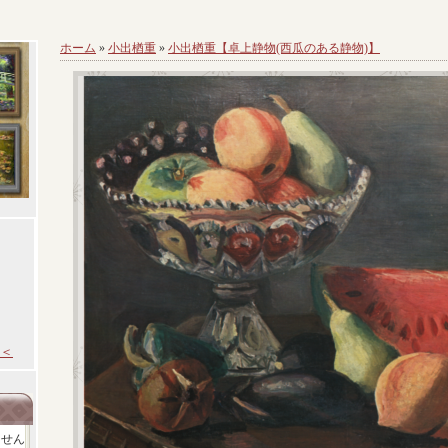
ホーム
»
小出楢重
»
小出楢重【卓上静物(西瓜のある静物)】
＜
ません