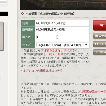
小出楢重【卓上静物(西瓜のある静物)】
定価
64,000円(税込70,400円)
販売価格
64,000円(税込70,400円)
購入数
サイズ
・作品表記サイズは
額を含まないサイズ
です。
・受注後制作開始し、
約２カ月半
でのお届けです。人
物画、F20以上の大きいサイズ、構図が難しい作品の
場合には通常よりもお時間を頂戴する可能性がござい
ます。(※アウトレット品は即納です)
す。
»
オプションの価格詳細はコチラ
へ
い
※作品金額は「サイズ」の欄に記載されている金額です。（ご希望
下します）
※お客様よりご注文後、こちらの画像を元に
プロ画家が完全オーダ
行います。（お届けまで約2か月お時間を頂いております）
※アート名画館では、全てオーダーメイドにて絵画制作をするため
せた作品を納品することも可能です。一辺が１メートルを超える絵