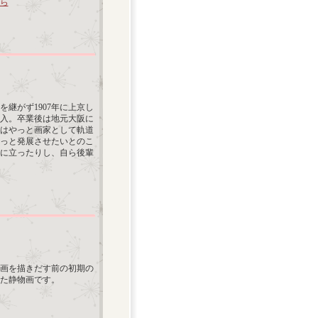
ら
を継がず1907年に上京し
入。卒業後は地元大阪に
らはやっと画家として軌道
もっと発展させたいとのこ
に立ったりし、自ら後輩
婦画を描きだす前の初期の
た静物画です。