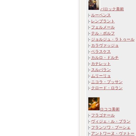
バロック美術
|-
ルーベンス
|-
レンブラント
|-
フェルメール
|-
テル・ボルフ
|-
ジョルジュ・ラトゥール
|-
カラヴァッジョ
|-
ベラスケス
|-
カルロ・ドルチ
|-
カナレット
|-
スルバラン
|-
ムリーリョ
|-
ニコラ・プッサン
|-
クロード・ロラン
ロココ美術
|-
フラゴナール
|-
ヴィジェ・ル・ブラン
|-
フランソワ・ブーシェ
|-
アントワーヌ・ヴァトー