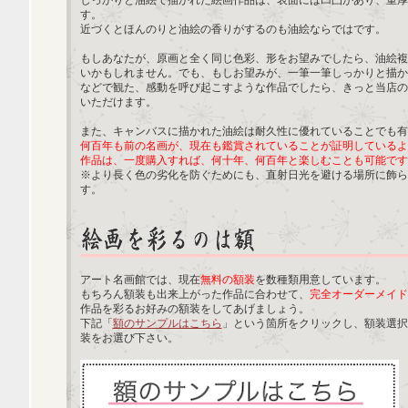
しっかりと油絵で描かれた絵画作品は、表面には凹凸があり、重厚
す。
近づくとほんのりと油絵の香りがするのも油絵ならではです。
もしあなたが、原画と全く同じ色彩、形をお望みでしたら、油絵複
いかもしれません。でも、もしお望みが、一筆一筆しっかりと描か
などで観た、感動を呼び起こすような作品でしたら、きっと当店の
いただけます。
また、キャンバスに描かれた油絵は耐久性に優れていることでも有
何百年も前の名画が、現在も鑑賞されていることが証明しているよ
作品は、一度購入すれば、何十年、何百年と楽しむことも可能です
※より長く色の劣化を防ぐためにも、直射日光を避ける場所に飾ら
す。
アート名画館では、現在
無料の額装
を数種類用意しています。
もちろん額装も出来上がった作品に合わせて、
完全オーダーメイド
作品を彩るお好みの額装をしてあげましょう。
下記「
額のサンプルはこちら
」という箇所をクリックし、額装選択
装をお選び下さい。