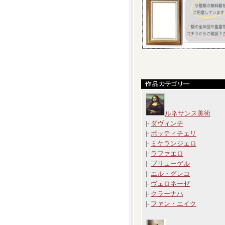
ルネサンス美術
|-
ダヴィンチ
|-
ボッティチェリ
|-
ミケランジェロ
|-
ラファエロ
|-
ブリューゲル
|-
エル・グレコ
|-
ヴェロネーゼ
|-
クラーナハ
|-
ファン・エイク