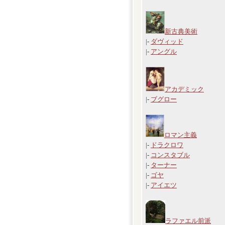
新古典美術
|-
ダヴィッド
|-
アングル
アカデミック
|-
ブグロー
ロマン主義
|-
ドラクロワ
|-
コンスタブル
|-
ターナー
|-
ゴヤ
|-
アイエツ
ラファエル前派