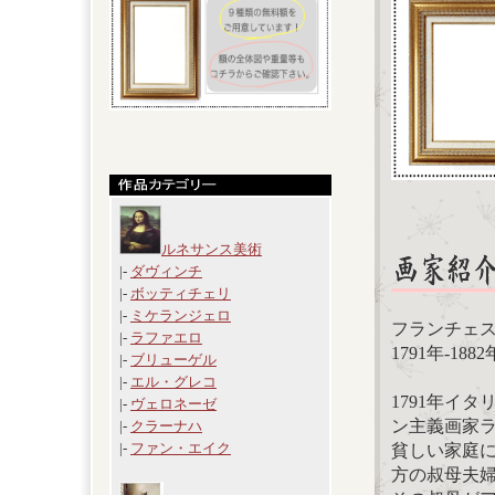
ルネサンス美術
|-
ダヴィンチ
|-
ボッティチェリ
|-
ミケランジェロ
フランチェスコ・
|-
ラファエロ
1791年-1
|-
ブリューゲル
|-
エル・グレコ
1791年イ
|-
ヴェロネーゼ
ン主義画家
|-
クラーナハ
|-
ファン・エイク
貧しい家庭
方の叔母夫