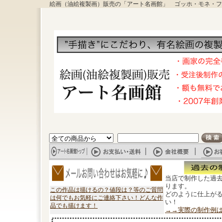
絵画（油絵複製画）販売の「アート名画館」 ゴッホ・モネ・フ
当店で制作した過
ります。
この作品は描けるの？値段は？等のご質問
どのように仕上が
は何でもお気軽にご連絡下さい！どんな作
い！
品でも描けます！
→→実際の制作例