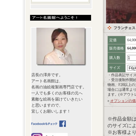
フランチェス
定価
64,0
販売価格
64,0
購入数
サイズ
店長の澤井です。
・作品表記サイ
・受注後制作開
アート名画館は、
物画、F20以上
名画の油絵複製画専門店です。
場合には通常よ
一人でも多くのお客様の元へ
ます。(※アウト
素敵な絵画を届けていきたい
»
オプションの価
と思いますので、
宜しくお願いします！
※作品金額
のサイズに
※お客様よ