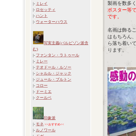
製画を数多
|-
ミレイ
ポスター等
|-
ロセッティ
|-
ハント
です。
|-
ウォーターハウス
名画は飾る
はもちろん
ら落ち着い
写実主義(バルビゾン派含
む)
ります。
|-
ファンタン・ラトゥール
|-
ミレー
|-
テオドール・ルソー
|-
シャルル・ジャック
|-
ジュール・ブルトン
|-
コロー
|-
ドーミエ
|-
クールベ
印象派
|-
モネ
>>おすすめ<<
|-
ルノワール