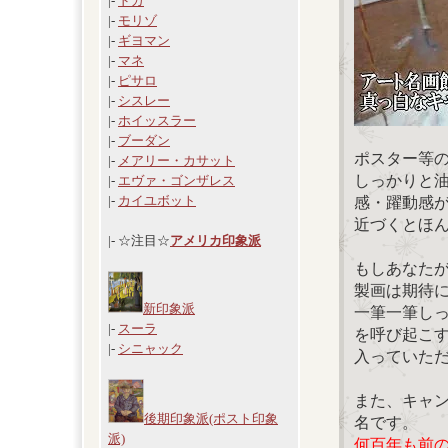
|-
ドガ
|-
モリゾ
|-
ギヨマン
|-
マネ
|-
ピサロ
|-
シスレー
|-
ホイッスラー
|-
ブーダン
ポスター等
|-
メアリー・カサット
しっかりと
|-
エヴァ・ゴンザレス
|-
カイユボット
感・躍動感
近づくとほ
|- ☆注目☆
アメリカ印象派
もしあなた
製画は期待
新印象派
一筆一筆し
|-
スーラ
を呼び起こ
|-
シニャック
入っていた
また、キャ
後期印象派(ポスト印象
名です。
派)
何百年も前