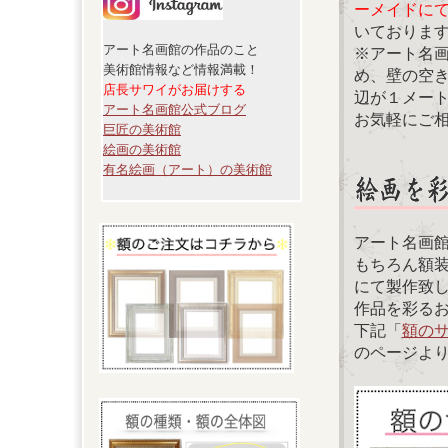
ーメイドに
いておりま
アート名画館の作品のこと
※アート名
美術館情報など情報満載！
め、壁の空
店長サワイがお届けする
辺が１メー
アート名画館公式ブログ
お気軽にご
巨匠の美術館
絵画の美術館
有名絵画（アート）の美術館
アート名画
もちろん額
にて製作致
作品を彩る
下記「
額の
のページよ