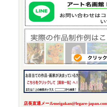
店長直通メールmeigakan@legare-japa