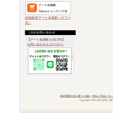
絵画販売アート名画館（ヤフー
店）
【アート名画館 公式LINE】
お問い合わせはコチラから
特定商取引法に基づく表記
|
支払い方法につい
Copyright 2008-2026 絵画