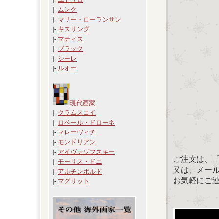
|-
ムンク
|-
マリー・ローランサン
|-
キスリング
|-
マティス
|-
ブラック
|-
シーレ
|-
ルオー
現代画家
|-
クラムスコイ
|-
ロベール・ドローネ
|-
マレーヴィチ
|-
モンドリアン
|-
アイヴァゾフスキー
ご注文は、
|-
モーリス・ドニ
又は、メール：「
|-
アルチンボルド
お気軽にご
|-
マグリット