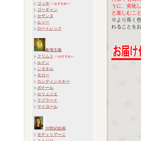
|-
ゴッホ
>>おすすめ<<
うに、劣化
|-
ゴーギャン
と楽しむこ
|-
セザンヌ
※より長く
|-
ルソー
れることを
|-
ロートレック
象徴主義
|-
クリムト
>>おすすめ<<
|-
ルドン
|-
シダネル
|-
モロー
|-
カンディンスキー
|-
ボナール
|-
セリュジエ
|-
ラプラード
|-
マイヨール
20世紀絵画
|-
モディリアーニ
|-
ユトリロ