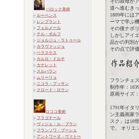
その叔母が
道へ進むき
バロック美術
1809年に
|-
ルーベンス
ーマで学ぶ
|-
レンブラント
|-
フェルメール
その後ナポ
|-
テル・ボルフ
しかしアイ
|-
ジョルジュ・ラトゥール
品かの判別
|-
カラヴァッジョ
その点で評
|-
ベラスケス
|-
カルロ・ドルチ
|-
カナレット
|-
スルバラン
|-
ムリーリョ
フランチェ
|-
ニコラ・プッサン
制作年：183
|-
クロード・ロラン
原画サイズ：12
1791年イ
ロココ美術
ン主義画家ラ
|-
フラゴナール
スク」は18
|-
ヴィジェ・ル・ブラン
で、 オリエ
|-
フランソワ・ブーシェ
|-
アントワーヌ・ヴァトー