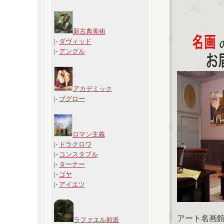
新古典美術
|-
ダヴィッド
|-
アングル
アカデミック
|-
ブグロー
ロマン主義
|-
ドラクロワ
|-
コンスタブル
|-
ターナー
|-
ゴヤ
|-
アイエツ
アート名画
ラファエル前派