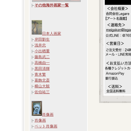
|
-
その他海外画家一覧
日本人画家
|-
岸田劉生
|-
浅井忠
|-
小出楢重
|-
藤島武二
|-
高橋由一
|-
黒田清輝
|-
青木繁
|-
葛飾北斎
|-
横山大観
|-
佐伯祐三
肖像画
|-
肖像画
|-
ペット肖像画