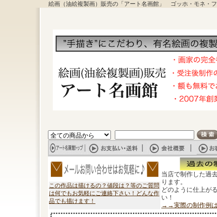
絵画（油絵複製画）販売の「アート名画館」 ゴッホ・モネ・フ
当店で制作した過
ります。
この作品は描けるの？値段は？等のご質問
どのように仕上が
は何でもお気軽にご連絡下さい！どんな作
い！
品でも描けます！
→→実際の制作例