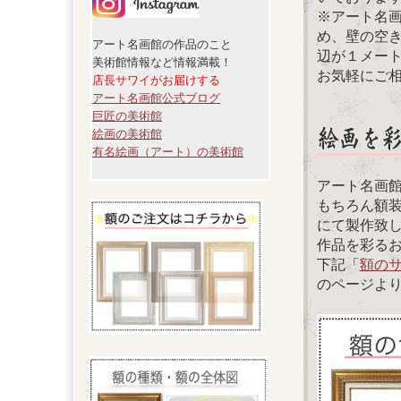
※アート名
め、壁の空
アート名画館の作品のこと
辺が１メー
美術館情報など情報満載！
お気軽にご
店長サワイがお届けする
アート名画館公式ブログ
巨匠の美術館
絵画の美術館
有名絵画（アート）の美術館
アート名画
もちろん額
にて製作致
作品を彩る
下記「
額の
のページよ