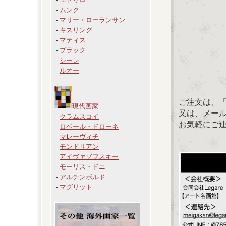
|-
ムンク
|-
マリー・ローランサン
|-
キスリング
|-
マティス
|-
ブラック
|-
シーレ
|-
ルオー
ご注文は、
現代画家
又は、メール：「
|-
クラムスコイ
お気軽にご
|-
ロベール・ドローネ
|-
マレーヴィチ
|-
モンドリアン
|-
アイヴァゾフスキー
|-
モーリス・ドニ
|-
アルチンボルド
|-
マグリット