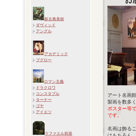
新古典美術
|-
ダヴィッド
|-
アングル
アカデミック
|-
ブグロー
ロマン主義
|-
ドラクロワ
|-
コンスタブル
アート名画
|-
ターナー
製画を数多
|-
ゴヤ
ポスター等
|-
アイエツ
です。
名画は飾る
ラファエル前派
はもちろん