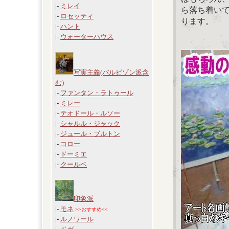
|-
ミレイ
ら落ち着い
|-
ロセッティ
ります。
|-
ハント
|-
ウォーターハウス
写実主義(バルビゾン派含
む)
|-
ファンタン・ラトゥール
|-
ミレー
|-
テオドール・ルソー
|-
シャルル・ジャック
|-
ジュール・ブルトン
|-
コロー
|-
ドーミエ
|-
クールベ
印象派
|-
モネ
>>おすすめ<<
|-
ルノワール