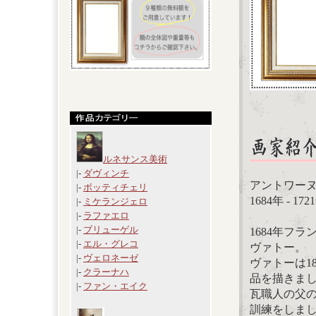
ルネサンス美術
|-
ダヴィンチ
アントワーヌ・ヴ
|-
ボッティチェリ
1684年 -
|-
ミケランジェロ
|-
ラファエロ
|-
ブリューゲル
1684年フ
|-
エル・グレコ
ヴァトー。
|-
ヴェロネーゼ
ヴァトーは1
|-
クラーナハ
品を描きま
|-
ファン・エイク
瓦職人の父
訓練をしま