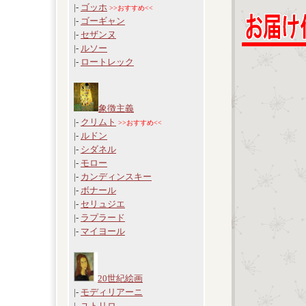
|-
ゴッホ
>>おすすめ<<
|-
ゴーギャン
|-
セザンヌ
|-
ルソー
|-
ロートレック
象徴主義
|-
クリムト
>>おすすめ<<
|-
ルドン
|-
シダネル
|-
モロー
|-
カンディンスキー
|-
ボナール
|-
セリュジエ
|-
ラプラード
|-
マイヨール
20世紀絵画
|-
モディリアーニ
|-
ユトリロ