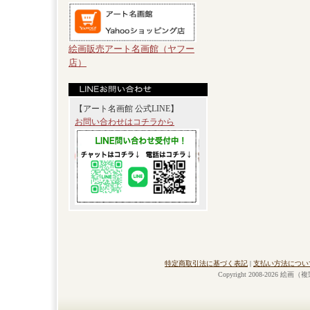
絵画販売アート名画館（ヤフー
店）
【アート名画館 公式LINE】
お問い合わせはコチラから
特定商取引法に基づく表記
|
支払い方法につい
Copyright 2008-2026 絵画