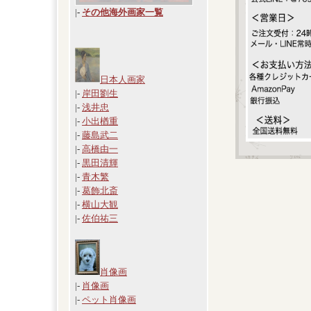
|
-
その他海外画家一覧
日本人画家
|-
岸田劉生
|-
浅井忠
|-
小出楢重
|-
藤島武二
|-
高橋由一
|-
黒田清輝
|-
青木繁
|-
葛飾北斎
|-
横山大観
|-
佐伯祐三
肖像画
|-
肖像画
|-
ペット肖像画