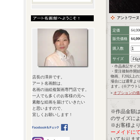
アントワーヌ
定価
64,0
販売価格
64,0
購入数
サイズ
・作品表記サイ
・受注後制作開
物画、F20以上
店長の澤井です。
場合には通常よ
アート名画館は、
ます。(※アウト
名画の油絵複製画専門店です。
»
オプションの価
一人でも多くのお客様の元へ
素敵な絵画を届けていきたい
と思いますので、
※作品金額
宜しくお願いします！
のサイズに
※お客様よ
ーメイドに
いておりま