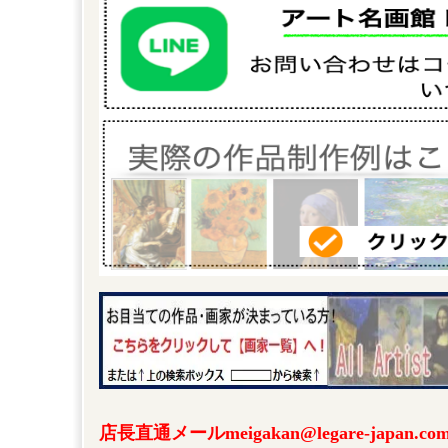
店長直通メールmeigakan@legare-japa