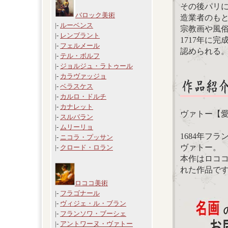
その後パリ
バロック美術
造業者のも
|-
ルーベンス
宗教画や風
|-
レンブラント
1717年に
|-
フェルメール
認められる
|-
テル・ボルフ
|-
ジョルジュ・ラトゥール
|-
カラヴァッジョ
|-
ベラスケス
|-
カルロ・ドルチ
|-
カナレット
ヴァトー【
|-
スルバラン
|-
ムリーリョ
1684年フ
|-
ニコラ・プッサン
ヴァトー。
|-
クロード・ロラン
本作はロココ
れた作品で
ロココ美術
|-
フラゴナール
|-
ヴィジェ・ル・ブラン
|-
フランソワ・ブーシェ
|-
アントワーヌ・ヴァトー