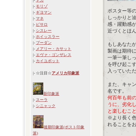
|-
ドガ
|-
モリゾ
ポスター等
|-
ギヨマン
しっかりと
|-
マネ
感・躍動感
|-
ピサロ
近づくとほ
|-
シスレー
|-
ホイッスラー
|-
ブーダン
もしあなた
|-
メアリー・カサット
製画は期待
|-
エヴァ・ゴンザレス
一筆一筆し
|-
カイユボット
を呼び起こ
入っていた
|- ☆注目☆
アメリカ印象派
また、キャ
名です。
新印象派
何百年も前
|-
スーラ
うに、劣化
|-
シニャック
と楽しむこ
※より長く
れることを
後期印象派(ポスト印象
派)