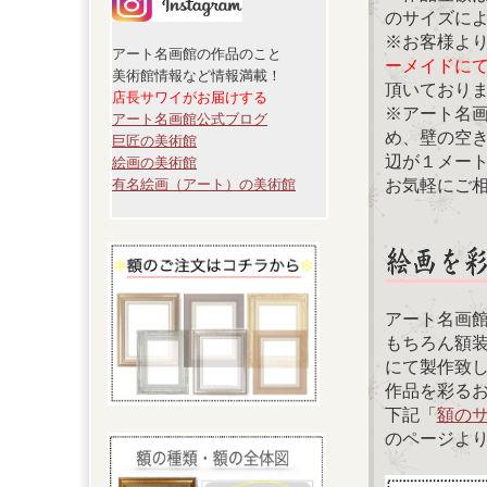
のサイズに
※お客様よ
アート名画館の作品のこと
ーメイドに
美術館情報など情報満載！
頂いており
店長サワイがお届けする
※アート名
アート名画館公式ブログ
め、壁の空
巨匠の美術館
辺が１メー
絵画の美術館
お気軽にご
有名絵画（アート）の美術館
アート名画
もちろん額
にて製作致
作品を彩る
下記「
額の
のページよ