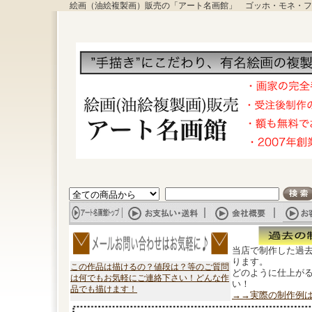
絵画（油絵複製画）販売の「アート名画館」 ゴッホ・モネ・フ
当店で制作した過
ります。
この作品は描けるの？値段は？等のご質問
どのように仕上が
は何でもお気軽にご連絡下さい！どんな作
い！
品でも描けます！
→→実際の制作例