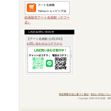
絵画販売アート名画館（ヤフー
店）
【アート名画館 公式LINE】
お問い合わせはコチラから
特定商取引法に基づく表記
|
支払い方法につい
Copyright 2008-2026 絵画