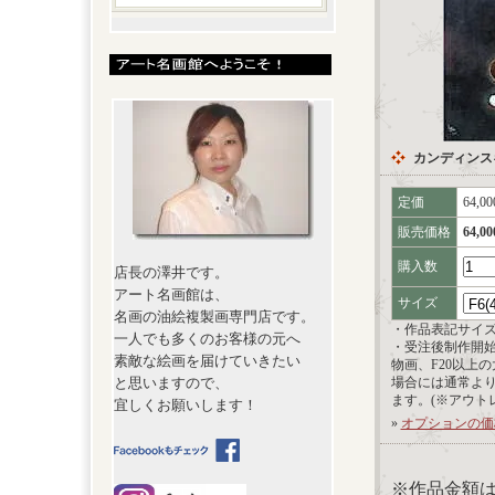
カンディンス
定価
64,0
販売価格
64,0
購入数
店長の澤井です。
アート名画館は、
サイズ
名画の油絵複製画専門店です。
・作品表記サイ
一人でも多くのお客様の元へ
・受注後制作開
素敵な絵画を届けていきたい
物画、F20以上
と思いますので、
場合には通常よ
ます。(※アウト
宜しくお願いします！
»
オプションの価
※作品金額