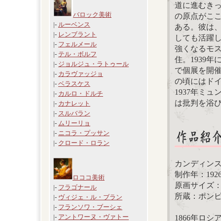
道に進むき
バロック美術
の原点がこ
|-
ルーベンス
ある。彼は
|-
レンブラント
しても活躍
|-
フェルメール
強くなるモ
|-
テル・ボルフ
住。1939
|-
ジョルジュ・ラトゥール
で個展を開
|-
カラヴァッジョ
の頃にはド
|-
ベラスケス
1937年ミ
|-
カルロ・ドルチ
は批判を浴び
|-
カナレット
|-
スルバラン
|-
ムリーリョ
|-
ニコラ・プッサン
|-
クロード・ロラン
カンディン
制作年：192
ロココ美術
原画サイズ：10
|-
フラゴナール
所蔵：ポン
|-
ヴィジェ・ル・ブラン
|-
フランソワ・ブーシェ
|-
アントワーヌ・ヴァトー
1866年ロ