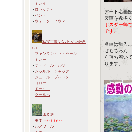
|-
ミレイ
|-
ロセッティ
アート名画
|-
ハント
製画を数多
|-
ウォーターハウス
ポスター等
です。
写実主義(バルビゾン派含
名画は飾る
む)
はもちろん
|-
ファンタン・ラトゥール
ら落ち着い
|-
ミレー
ります。
|-
テオドール・ルソー
|-
シャルル・ジャック
|-
ジュール・ブルトン
|-
コロー
|-
ドーミエ
|-
クールベ
印象派
|-
モネ
>>おすすめ<<
|-
ルノワール