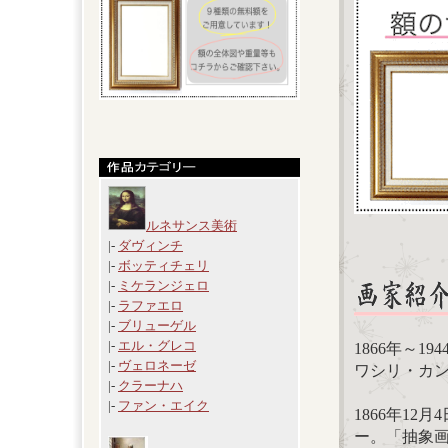
ルネサンス美術
|-
ダヴィンチ
|-
ボッティチェリ
|-
ミケランジェロ
|-
ラファエロ
|-
ブリューゲル
|-
エル・グレコ
1866年～194
|-
ヴェロネーゼ
ワシリ・カンディ
|-
クラーナハ
|-
ファン・エイク
1866年1
ー。「抽象