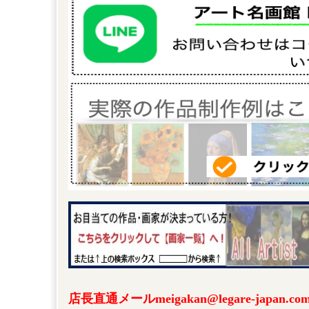
店長直通メールmeigakan@legare-japa