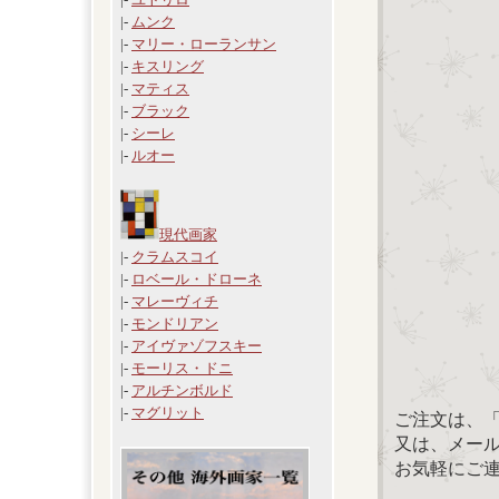
|-
ムンク
|-
マリー・ローランサン
|-
キスリング
|-
マティス
|-
ブラック
|-
シーレ
|-
ルオー
現代画家
|-
クラムスコイ
|-
ロベール・ドローネ
|-
マレーヴィチ
|-
モンドリアン
|-
アイヴァゾフスキー
|-
モーリス・ドニ
|-
アルチンボルド
|-
マグリット
ご注文は、
又は、メール：「
お気軽にご