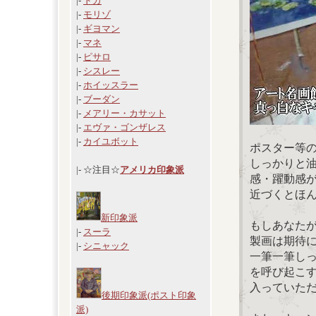
|-
ドガ
|-
モリゾ
|-
ギヨマン
|-
マネ
|-
ピサロ
|-
シスレー
|-
ホイッスラー
|-
ブーダン
|-
メアリー・カサット
|-
エヴァ・ゴンザレス
|-
カイユボット
ポスター等
しっかりと
|- ☆注目☆
アメリカ印象派
感・躍動感
近づくとほ
新印象派
もしあなた
|-
スーラ
製画は期待
|-
シニャック
一筆一筆し
を呼び起こ
入っていた
後期印象派(ポスト印象
派)