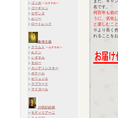
また、キャ
|-
ゴッホ
>>おすすめ<<
名です。
|-
ゴーギャン
何百年も前
|-
セザンヌ
うに、劣化
|-
ルソー
と楽しむこ
|-
ロートレック
※より長く
れることを
象徴主義
|-
クリムト
>>おすすめ<<
|-
ルドン
|-
シダネル
|-
モロー
|-
カンディンスキー
|-
ボナール
|-
セリュジエ
|-
ラプラード
|-
マイヨール
20世紀絵画
|-
モディリアーニ
|-
ユトリロ