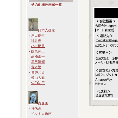
|
-
その他海外画家一覧
日本人画家
|-
岸田劉生
|-
浅井忠
|-
小出楢重
|-
藤島武二
|-
高橋由一
|-
黒田清輝
|-
青木繁
|-
葛飾北斎
|-
横山大観
|-
佐伯祐三
肖像画
|-
肖像画
|-
ペット肖像画